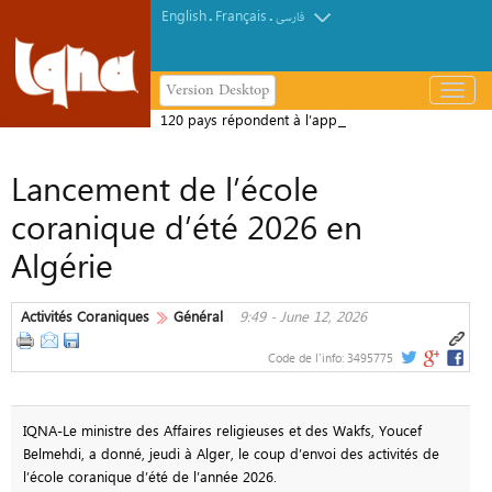
English
Français
.
.
فارسی
Version Desktop
باز
و
120 pays répondent à l’appel du Prix
بسته
international du Coran de Dubaï
کردن
Lancement de l’école
منو
coranique d’été 2026 en
Algérie
Activités Coraniques
Général
9:49 - June 12, 2026
Code de l'info:
3495775
IQNA-Le ministre des Affaires religieuses et des Wakfs, Youcef
Belmehdi, a donné, jeudi à Alger, le coup d’envoi des activités de
l’école coranique d’été de l’année 2026.