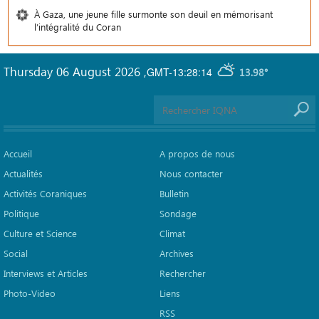
À Gaza, une jeune fille surmonte son deuil en mémorisant
l’intégralité du Coran
Thursday 06 August 2026
,
GMT-13:28:14
13.98°
Accueil
A propos de nous
Actualités
Nous contacter
Activités Coraniques
Bulletin
Politique
Sondage
Culture et Science
Climat
Social
Archives
Interviews et Articles
Rechercher
Photo-Video
Liens
RSS