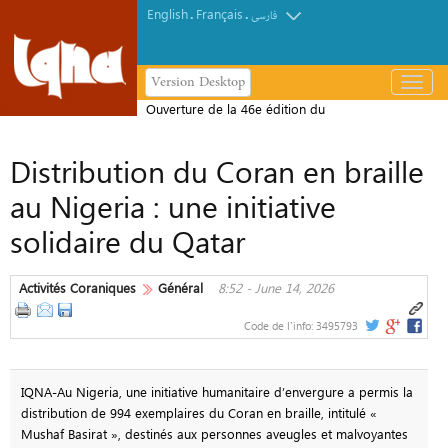
English
Français
.
.
فارسی
Version Desktop
باز
و
Ouverture de la 46e édition du
بسته
Concours international du Saint Coran
کردن
Distribution du Coran en braille
à La Mecque
منو
au Nigeria : une initiative
solidaire du Qatar
Activités Coraniques
Général
8:52 - June 14, 2026
Code de l'info:
3495793
IQNA-Au Nigeria, une initiative humanitaire d’envergure a permis la
distribution de 994 exemplaires du Coran en braille, intitulé «
Mushaf Basirat », destinés aux personnes aveugles et malvoyantes