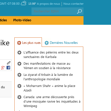
|
GMT-07:08:00
13.98°
A propos de nous
Nous contacter
ticles
Photo-Video
ike
Les plus vues
Demiéres Nouvelles
L'affluence des pèlerins entre les deux
sanctuaires de Karbala
Des manifestations de masse au
Yémen en soutien à la résistance
La ziyarat d'Arbaïn à la lumière de
l'anthropologie mondiale
« Moharram Shahr » anime la place
s du
Azadi
Canada: une arme découverte près
d'une mosquée ravive les inquiétudes à
Winnipeg