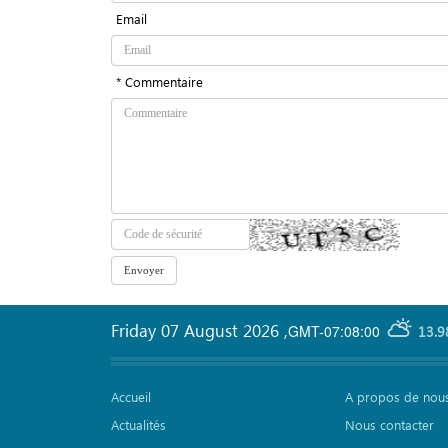
Email
* Commentaire
Friday 07 August 2026
,
GMT-07:08:00
13.9
Accueil
A propos de nou
Actualités
Nous contacter