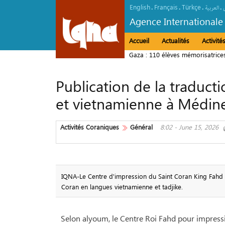
English
Français
Türkçe
.
.
.
.
العربیة
Agence Internationale
Accueil
Actualités
Activit
Gaza : 110 élèves mémorisatrices
Publication de la traduct
et vietnamienne à Médin
Activités Coraniques
Général
8:02 - June 15, 2026
IQNA-Le Centre d'impression du Saint Coran King Fahd a 
Coran en langues vietnamienne et tadjike.
Selon alyoum, le Centre Roi Fahd pour impressio