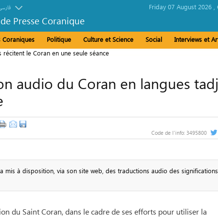
Friday 07 August 2026 ,
فارسی
 de Presse Coranique
és Coraniques
Politique
Culture et Science
Social
Interviews et Ar
 récitent le Coran en une seule séance
ion audio du Coran en langues tadj
e
Code de l'info:
3495800
mis à disposition, via son site web, des traductions audio des signification
n du Saint Coran, dans le cadre de ses efforts pour utiliser la