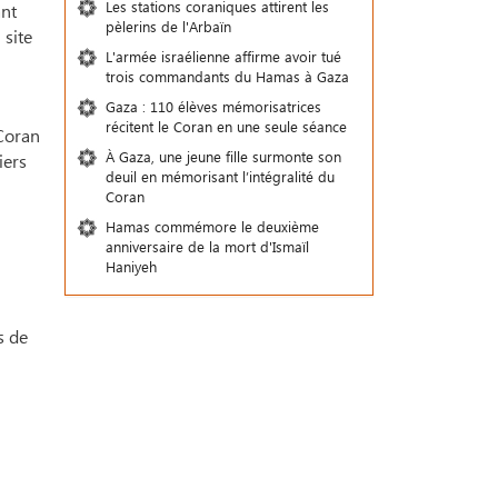
Les stations coraniques attirent les
ant
pèlerins de l'Arbaïn
 site
L'armée israélienne affirme avoir tué
trois commandants du Hamas à Gaza
Gaza : 110 élèves mémorisatrices
récitent le Coran en une seule séance
 Coran
À Gaza, une jeune fille surmonte son
iers
deuil en mémorisant l’intégralité du
Coran
Hamas commémore le deuxième
anniversaire de la mort d'Ismaïl
Haniyeh
s de