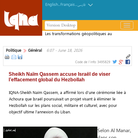
English
Français
.
.
فارسی
Version Desktop
باز
و
Les transformations géopolitiques au
بسته
Moyen-Orient : le rôle de la résistance
کردن
Politique
Général
6:07 - June 18, 2026
منو
Code de l'info:
3495829
Sheikh Naïm Qassem accuse Israël de viser
l’effacement global du Hezbollah
IQNA-Sheikh Naïm Qassem, a affirmé lors d’une cérémonie liée à
Achoura que Israël poursuivait un projet visant à éliminer le
Hezbollah sur les plans social, militaire et culturel, avec pour
objectif ultime l’annexion du Liban.
Selon Al Manar,
dans son