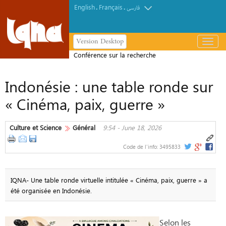
English
Français
.
.
فارسی
Version Desktop
باز
و
Conférence sur la recherche
بسته
scientifique au service de l’industrie
کردن
Indonésie : une table ronde sur
halal
منو
« Cinéma, paix, guerre »
Culture et Science
Général
9:54 - June 18, 2026
Code de l'info:
3495833
IQNA- Une table ronde virtuelle intitulée « Cinéma, paix, guerre » a
été organisée en Indonésie.
Selon les