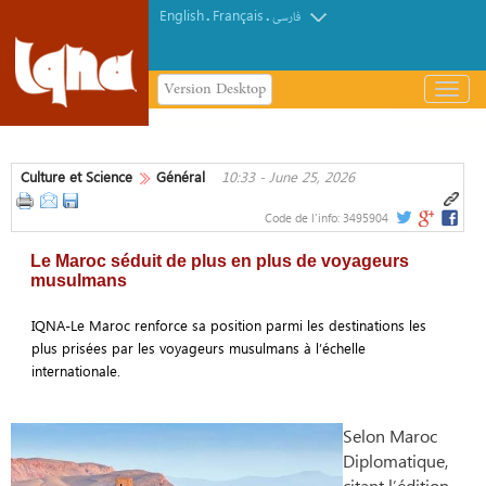
English
Français
.
.
فارسی
Version Desktop
باز
و
بسته
کردن
Culture et Science
Général
10:33 - June 25, 2026
منو
Code de l'info:
3495904
Le Maroc séduit de plus en plus de voyageurs
musulmans
IQNA-Le Maroc renforce sa position parmi les destinations les
plus prisées par les voyageurs musulmans à l’échelle
internationale.
Selon Maroc
Diplomatique,
citant l’édition