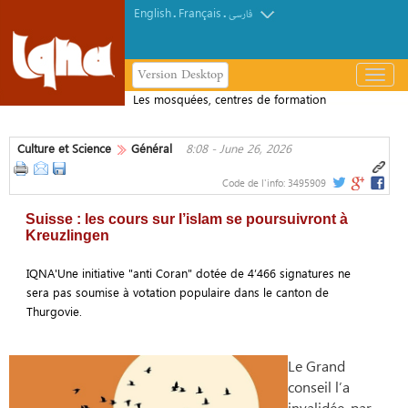
English
Français
.
.
فارسی
Version Desktop
باز
و
Les mosquées, centres de formation
بسته
coranique au Brésil
کردن
Culture et Science
Général
8:08 - June 26, 2026
منو
Code de l'info:
3495909
Suisse : les cours sur l’islam se poursuivront à
Kreuzlingen
IQNA'Une initiative "anti Coran" dotée de 4’466 signatures ne
sera pas soumise à votation populaire dans le canton de
Thurgovie.
Le Grand
conseil l’a
invalidée, par