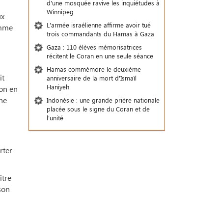
d'une mosquée ravive les inquiétudes à
Winnipeg
ux
L'armée israélienne affirme avoir tué
amme
trois commandants du Hamas à Gaza
Gaza : 110 élèves mémorisatrices
récitent le Coran en une seule séance
Hamas commémore le deuxième
it
anniversaire de la mort d'Ismaïl
Haniyeh
ion en
the
Indonésie : une grande prière nationale
placée sous le signe du Coran et de
l’unité
rter
ître
son