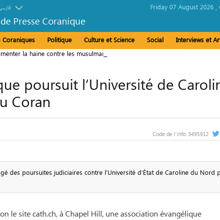
Friday 07 August 2026 ,
فارسی
 de Presse Coranique
és Coraniques
Politique
Culture et Science
Social
Interviews et Ar
imenter la haine contre les musulmans en Irlande
ue poursuit l’Université de Caroli
du Coran
Code de l'info:
3495912
 des poursuites judiciaires contre l’Université d’État de Caroline du Nord 
on le site cath.ch, à Chapel Hill, une association évangélique