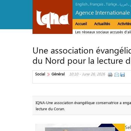
English
Français
Türkçe
.
.
.
.
العربیة
Agence Internationale
Accueil
Actualités
Activit
Les réseaux sociaux accusés d’al
Une association évangéliq
du Nord pour la lecture 
Social
Général
10:10 - June 26, 2026
IQNA-Une association évangélique conservatrice a engagé
lecture du Coran.
Sel