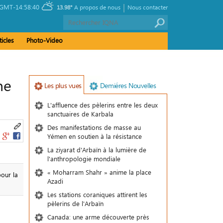
|
GMT-14:58:40
13.98°
A propos de nous
Nous contacter
ticles
Photo-Video
ne
Les plus vues
Demiéres Nouvelles
L'affluence des pèlerins entre les deux
sanctuaires de Karbala
Des manifestations de masse au
Yémen en soutien à la résistance
La ziyarat d'Arbaïn à la lumière de
l'anthropologie mondiale
« Moharram Shahr » anime la place
pour la
Azadi
Les stations coraniques attirent les
pèlerins de l'Arbaïn
Canada: une arme découverte près