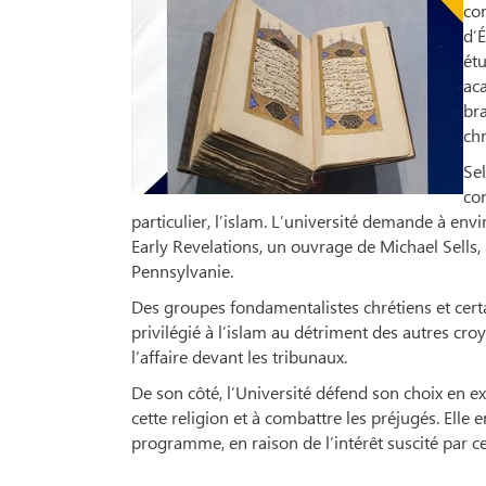
con
d’É
étu
ac
bra
chr
Sel
con
particulier, l’islam. L’université demande à env
Early Revelations, un ouvrage de Michael Sells,
Pennsylvanie.
Des groupes fondamentalistes chrétiens et certa
privilégié à l’islam au détriment des autres cro
l’affaire devant les tribunaux.
De son côté, l’Université défend son choix en ex
cette religion et à combattre les préjugés. Elle
programme, en raison de l’intérêt suscité par ce