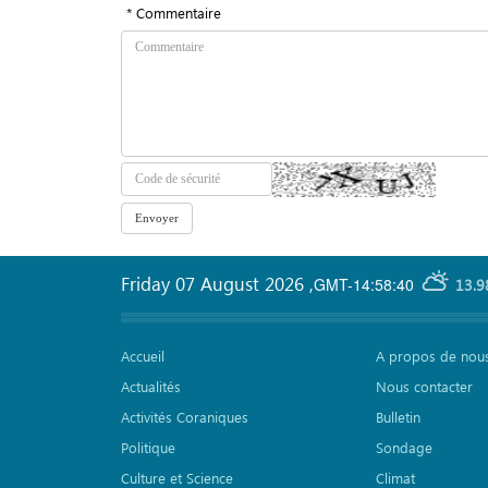
* Commentaire
Friday 07 August 2026
,
GMT-14:58:40
13.9
Accueil
A propos de nou
Actualités
Nous contacter
Activités Coraniques
Bulletin
Politique
Sondage
Culture et Science
Climat