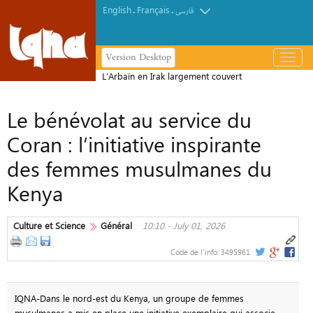
English
Français
.
.
فارسی
Version Desktop
باز
و
بسته
کردن
Le bénévolat au service du
منو
Coran : l’initiative inspirante
des femmes musulmanes du
Kenya
Culture et Science
Général
10:10 - July 01, 2026
Code de l'info:
3495961
IQNA-Dans le nord-est du Kenya, un groupe de femmes
musulmanes a mis en place une initiative exemplaire qui associe