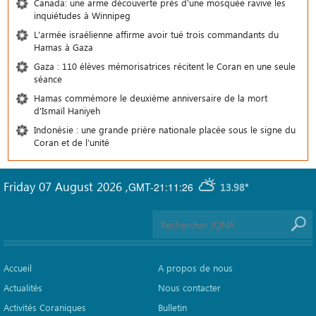
Canada: une arme découverte près d'une mosquée ravive les
inquiétudes à Winnipeg
L'armée israélienne affirme avoir tué trois commandants du
Hamas à Gaza
Gaza : 110 élèves mémorisatrices récitent le Coran en une seule
séance
Hamas commémore le deuxième anniversaire de la mort
d'Ismaïl Haniyeh
Indonésie : une grande prière nationale placée sous le signe du
Coran et de l’unité
Friday 07 August 2026
,
GMT-21:11:26
13.98°
Accueil
A propos de nous
Actualités
Nous contacter
Activités Coraniques
Bulletin