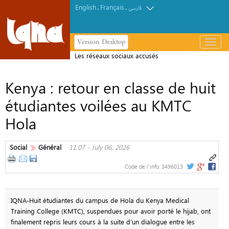
English
Français
.
.
فارسی
Version Desktop
باز
و
Les réseaux sociaux accusés
بسته
d’alimenter la haine contre les
کردن
Kenya : retour en classe de huit
musulmans en Irlande
منو
étudiantes voilées au KMTC
Hola
Social
Général
11:07 - July 06, 2026
Code de l'info:
3496013
IQNA-Huit étudiantes du campus de Hola du Kenya Medical
Training College (KMTC), suspendues pour avoir porté le hijab, ont
finalement repris leurs cours à la suite d’un dialogue entre les