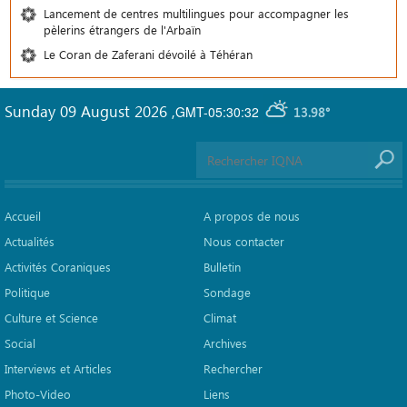
Lancement de centres multilingues pour accompagner les
pèlerins étrangers de l'Arbaïn
Le Coran de Zaferani dévoilé à Téhéran
Sunday 09 August 2026
,
GMT-05:30:32
13.98°
Accueil
A propos de nous
Actualités
Nous contacter
Activités Coraniques
Bulletin
Politique
Sondage
Culture et Science
Climat
Social
Archives
Interviews et Articles
Rechercher
Photo-Video
Liens