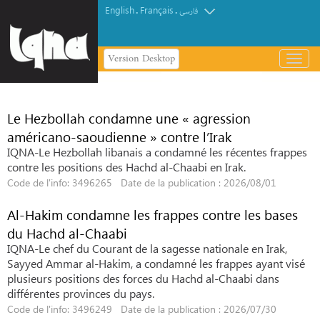
English
Français
.
.
فارسی
Version Desktop
باز
و
بسته
کردن
Le Hezbollah condamne une « agression
منو
américano-saoudienne » contre l’Irak
IQNA-Le Hezbollah libanais a condamné les récentes frappes
contre les positions des Hachd al-Chaabi en Irak.
Code de l'info: 3496265 Date de la publication : 2026/08/01
Al-Hakim condamne les frappes contre les bases
du Hachd al-Chaabi
IQNA-Le chef du Courant de la sagesse nationale en Irak,
Sayyed Ammar al-Hakim, a condamné les frappes ayant visé
plusieurs positions des forces du Hachd al-Chaabi dans
différentes provinces du pays.
Code de l'info: 3496249 Date de la publication : 2026/07/30