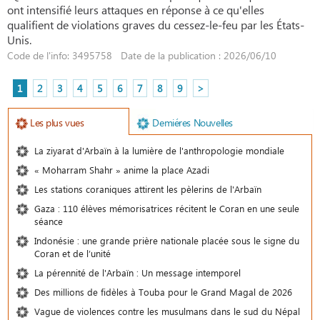
ont intensifié leurs attaques en réponse à ce qu'elles
qualifient de violations graves du cessez-le-feu par les États-
Unis.
Code de l'info: 3495758 Date de la publication : 2026/06/10
1
2
3
4
5
6
7
8
9
>
Les plus vues
Demiéres Nouvelles
La ziyarat d'Arbaïn à la lumière de l'anthropologie mondiale
« Moharram Shahr » anime la place Azadi
Les stations coraniques attirent les pèlerins de l'Arbaïn
Gaza : 110 élèves mémorisatrices récitent le Coran en une seule
séance
Indonésie : une grande prière nationale placée sous le signe du
Coran et de l’unité
La pérennité de l'Arbaïn : Un message intemporel
Des millions de fidèles à Touba pour le Grand Magal de 2026
Vague de violences contre les musulmans dans le sud du Népal