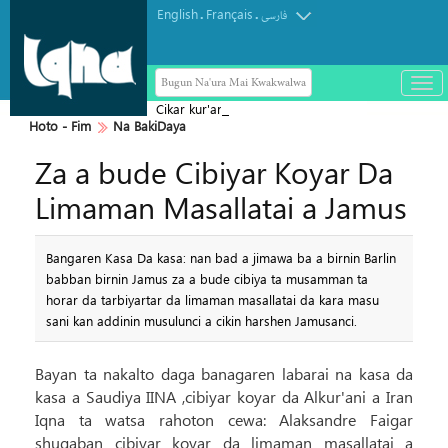
English
Français
.
.
فارسی
Bugun Na'ura Mai Kwakwalwa
باز
و
Cikar kur'ani Mai Tsarki
سته
Hoto - Fim
Na BakiDaya
ردن
Za a bude Cibiyar Koyar Da
منو
Limaman Masallatai a Jamus
Bangaren Kasa Da kasa: nan bad a jimawa ba a birnin Barlin
babban birnin Jamus za a bude cibiya ta musamman ta
horar da tarbiyartar da limaman masallatai da kara masu
sani kan addinin musulunci a cikin harshen Jamusanci.
Bayan ta nakalto daga banagaren labarai na kasa da
kasa a Saudiya IINA ,cibiyar koyar da Alkur'ani a Iran
Iqna ta watsa rahoton cewa: Alaksandre Faigar
shugaban cibiyar koyar da limaman masallatai a