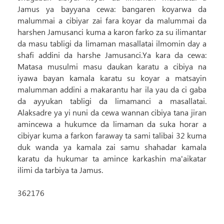
Jamus ya bayyana cewa: bangaren koyarwa da
malummai a cibiyar zai fara koyar da malummai da
harshen Jamusanci kuma a karon farko za su ilimantar
da masu tabligi da limaman masallatai ilmomin day a
shafi addini da harshe Jamusanci.Ya kara da cewa:
Matasa musulmi masu daukan karatu a cibiya na
iyawa bayan kamala karatu su koyar a matsayin
malumman addini a makarantu har ila yau da ci gaba
da ayyukan tabligi da limamanci a masallatai.
Alaksadre ya yi nuni da cewa wannan cibiya tana jiran
amincewa a hukumce da limaman da suka horar a
cibiyar kuma a farkon faraway ta sami talibai 32 kuma
duk wanda ya kamala zai samu shahadar kamala
karatu da hukumar ta amince karkashin ma'aikatar
ilimi da tarbiya ta Jamus.
362176