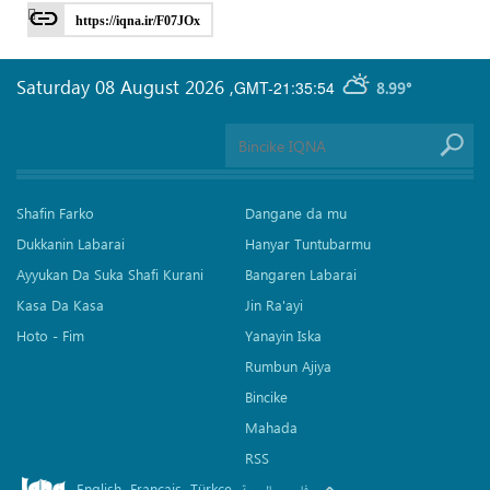
https://iqna.ir/F07JOx
Saturday 08 August 2026
,
GMT-21:35:54
8.99°
Shafin Farko
Dangane da mu
Dukkanin Labarai
Hanyar Tuntubarmu
Ayyukan Da Suka Shafi Kurani
Bangaren Labarai
Kasa Da Kasa
Jin Ra'ayi
Hoto - Fim
Yanayin Iska
Rumbun Ajiya
Bincike
Mahada
RSS
English
Français
Türkçe
.
.
.
.