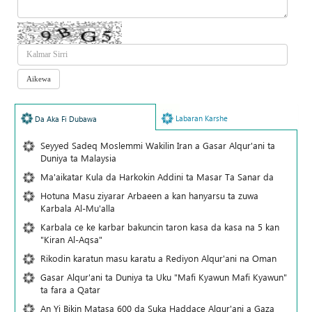
Labaran Karshe
Da Aka Fi Dubawa
Seyyed Sadeq Moslemmi Wakilin Iran a Gasar Alqur'ani ta
Duniya ta Malaysia
Ma'aikatar Kula da Harkokin Addini ta Masar Ta Sanar da
Hotuna Masu ziyarar Arbaeen a kan hanyarsu ta zuwa
Karbala Al-Mu'alla
Karbala ce ke karbar bakuncin taron kasa da kasa na 5 kan
"Kiran Al-Aqsa"
Rikodin karatun masu karatu a Rediyon Alqur'ani na Oman
Gasar Alqur'ani ta Duniya ta Uku "Mafi Kyawun Mafi Kyawun"
ta fara a Qatar
An Yi Bikin Matasa 600 da Suka Haddace Alqur'ani a Gaza