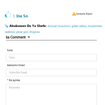
Kuskuren Report
1
Ina So
Abubuwan Da Ya Shafa:
duniyar musulunci
gidan rediyo
musamman
sadarwa
yanar gizo
shigowa
ka Comment
Suna
Adireshin Email
* Ra'ayinka