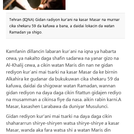
Tehran (IQNA) Gidan radiyon kur'ani na kasar Masar na murnar
cika shekaru 59 da kafuwa a bana, a daidai lokacin da watan
Ramadan ya shigo.
Kamfanin dillancin labaran kur’ani na iqna ya habarta
cewa, ya nakalto daga shafin sadarwa na yanar gizo na
Al-Khalij cewa, a cikin watan Maris din nan ne gidan
rediyon kur’ani mai tsarki na kasar Masar da ke birnin
Alkahira ke gudanar da bukukuwan cika shekaru 59 da
kafuwa, daidai da shigowar watan Ramadan, wannan
gidan rediyon na daya daga cikin fitattun gidajen rediyo
na musamman a cikinsa fiye da nasa. aikin rabin karni.A
Masar, kasashen Larabawa da duniyar Musulunci.
Gidan rediyon kur'ani mai tsarki na daya daga cikin
shahararrun shirye-shiryen watsa shirye-shirye a kasar
Masar, wanda aka fara watsa shi a watan Maris din