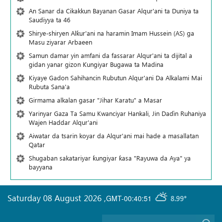
An Sanar da Cikakkun Bayanan Gasar Alqur'ani ta Duniya ta
Saudiyya ta 46
Shirye-shiryen Alƙur'ani na haramin Imam Hussein (AS) ga
Masu ziyarar Arbaeen
Samun damar yin amfani da fassarar Alqur'ani ta dijital a
gidan yanar gizon Ƙungiyar Bugawa ta Madina
Kiyaye Gadon Sahihancin Rubutun Alqur'ani Da Alkalami Mai
Rubuta Sana'a
Girmama alkalan gasar "Jihar Karatu" a Masar
Yarinyar Gaza Ta Samu Kwanciyar Hankali, Jin Daɗin Ruhaniya
Wajen Haddar Alqur'ani
Aiwatar da tsarin koyar da Alqur'ani mai hade a masallatan
Qatar
Shugaban sakatariyar ƙungiyar ƙasa "Rayuwa da Aya" ya
bayyana
Saturday 08 August 2026
,
GMT-00:40:51
8.99°