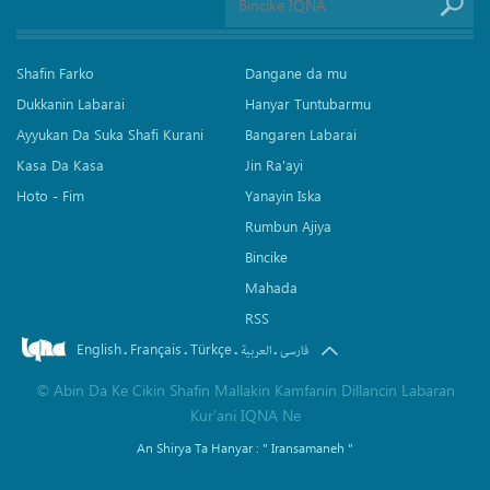
Shafin Farko
Dangane da mu
Dukkanin Labarai
Hanyar Tuntubarmu
Ayyukan Da Suka Shafi Kurani
Bangaren Labarai
Kasa Da Kasa
Jin Ra'ayi
Hoto - Fim
Yanayin Iska
Rumbun Ajiya
Bincike
Mahada
RSS
English
Français
Türkçe
.
.
.
.
فارسی
العربیة
©
Abin Da Ke Cikin Shafin Mallakin Kamfanin Dillancin Labaran
Kur’ani IQNA Ne
An Shirya Ta Hanyar :
" Iransamaneh "