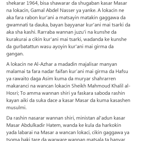
shekarar 1964, bisa shawarar da shugaban kasar Masar
na lokacin, Gamal Abdel Nasser ya yanke. A lokacin ne
aka fara rabon kur'ani a matsayin matakin gaggawa da
gwamnati ta dauka, bayan bayyanar kur'ani mai tsarki da
aka sha kashi. Rarraba wannan juzu'i na kunshe da
kurakurai a cikin kur'ani mai tsarki, wadanda ke kunshe
da gurbatattun wasu ayoyin kur'ani mai girma da
gangan.
A lokacin ne Al-Azhar a madadin majalisar manyan
malamai ta fara nadar faifan kur’ani mai girma da Hafsu
ya rawaito daga Asim kuma da muryar shahrarren
makaranci na wancan lokacin Sheikh Mahmoud Khalil al-
Hosri; To amma wannan shiri ya faskara saboda rashin
kayan aiki da suka dace a kasar Masar da kuma kasashen
musulmi.
Da rashin nasarar wannan shiri, ministan al'adun kasar
Masar Abdulkadir Hatem, wanda ke kula da harkokin
yada labarai na Masar a wancan lokaci, cikin gaggawa ya
tsoma baki tare da warware wannan matsala ta hanyar