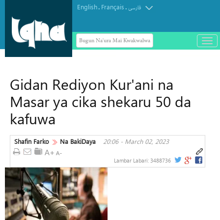
English
Français
.
.
فارسی
Bugun Na'ura Mai Kwakwalwa
باز
و
سته
ردن
Gidan Rediyon Kur'ani na
منو
Masar ya cika shekaru 50 da
kafuwa
Shafin Farko
Na BakiDaya
20:06 - March 02, 2023
Lambar Labari:
3488736