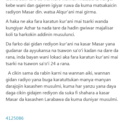
kebe wani dan gajeren igiyar ruwa da kuma matsakaicin
radiyon Masar din. watsa Alqur'ani mai girma.
A haka ne aka fara karatun kur'ani mai tsarki wanda
kungiyar Azhar ta nada tare da hadin gwiwar majalisar
koli ta harkokin addinin musulunci.
Da farko dai gidan rediyon kur'ani na kasar Masar yana
gudanar da ayyukansa na tsawon sa'o'i kadan na dare da
rana, inda bayan wani lokaci aka fara karatun kur'ani mai
tsarki na tsawon sa'o'i 24 a rana.
A cikin sama da rabin karni na wannan aiki, wannan
gidan radiyo yana buga karatuttukan manya-manyan
darajojin kasashen musulmi, kuma har yanzu yana daya
daga cikin gidajen rediyon da suka fi shahara a kasar
Masar da kasashen Larabawa da kuma duniyar musulmi.
4125086