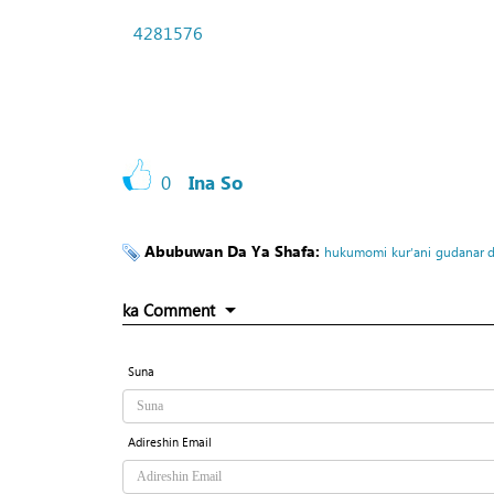
4281576
0
Ina So
Abubuwan Da Ya Shafa:
hukumomi
kur’ani
gudanar 
ka Comment
Suna
Adireshin Email