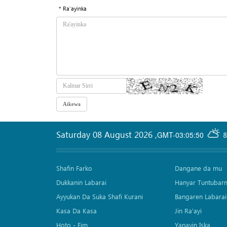
* Ra'ayinka
Saturday 08 August 2026
,
GMT-03:05:50
8
Shafin Farko
Dangane da mu
Dukkanin Labarai
Hanyar Tuntubar
Ayyukan Da Suka Shafi Kurani
Bangaren Labarai
Kasa Da Kasa
Jin Ra'ayi
Hoto - Fim
Yanayin Iska