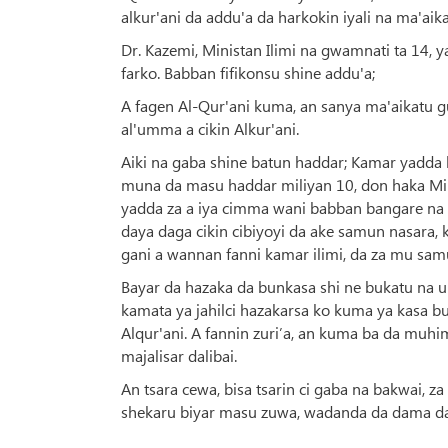
alkur'ani da addu'a da harkokin iyali na ma'aik
Dr. Kazemi, Ministan Ilimi na gwamnati ta 14,
farko. Babban fifikonsu shine addu'a;
A fagen Al-Qur'ani kuma, an sanya ma'aikatu g
al'umma a cikin Alkur'ani.
Aiki na gaba shine batun haddar; Kamar yadda 
muna da masu haddar miliyan 10, don haka Mini
yadda za a iya cimma wani babban bangare na m
daya daga cikin cibiyoyi da ake samun nasara, 
gani a wannan fanni kamar ilimi, da za mu sam
Bayar da hazaka da bunkasa shi ne bukatu na u
kamata ya jahilci hazakarsa ko kuma ya kas
Alqur'ani. A fannin zuri’a, an kuma ba da muhi
majalisar dalibai.
An tsara cewa, bisa tsarin ci gaba na bakwai,
shekaru biyar masu zuwa, wadanda da dama dag