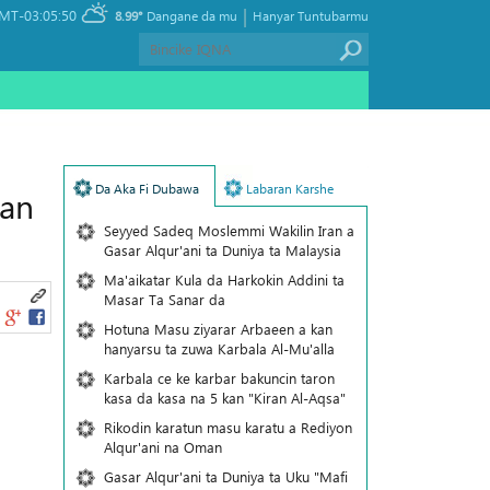
|
MT-03:05:50
8.99°
Dangane da mu
Hanyar Tuntubarmu
Da Aka Fi Dubawa
Labaran Karshe
nan
Seyyed Sadeq Moslemmi Wakilin Iran a
Gasar Alqur'ani ta Duniya ta Malaysia
Ma'aikatar Kula da Harkokin Addini ta
Masar Ta Sanar da
Hotuna Masu ziyarar Arbaeen a kan
hanyarsu ta zuwa Karbala Al-Mu'alla
Karbala ce ke karbar bakuncin taron
kasa da kasa na 5 kan "Kiran Al-Aqsa"
Rikodin karatun masu karatu a Rediyon
Alqur'ani na Oman
Gasar Alqur'ani ta Duniya ta Uku "Mafi