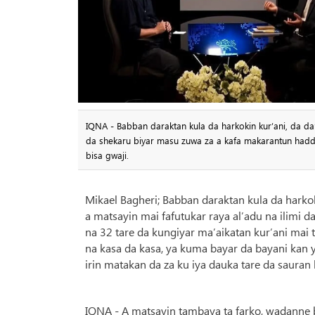
IQNA - Babban daraktan kula da harkokin kur’ani, da da’a
da shekaru biyar masu zuwa za a kafa makarantun haddar
bisa gwaji.
Mikael Bagheri; Babban daraktan kula da harkoki
a matsayin mai fafutukar raya al’adu na ilimi d
na 32 tare da kungiyar ma’aikatan kur’ani mai t
na kasa da kasa, ya kuma bayar da bayani ka
irin matakan da za ku iya dauka tare da sauran
IQNA - A matsayin tambaya ta farko, wadanne