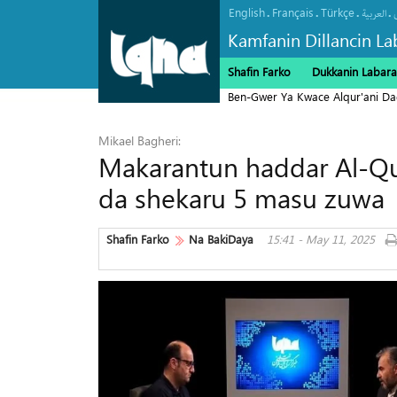
English
Français
Türkçe
.
.
.
.
العربیة
Kamfanin Dillancin La
Shafin Farko
Dukkanin Labara
Ben-Gwer Ya Kwace Alqur'ani Da
Mikael Bagheri:
Makarantun haddar Al-Qu
da shekaru 5 masu zuwa
Shafin Farko
Na BakiDaya
15:41 - May 11, 2025