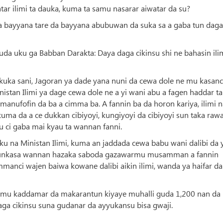
atar ilimi ta dauka, kuma ta samu nasarar aiwatar da su?
 ya bayyana tare da bayyana abubuwan da suka sa a gaba tun daga
uda uku ga Babban Darakta: Daya daga cikinsu shi ne bahasin ili
kuka sani, Jagoran ya dade yana nuni da cewa dole ne mu kasan
stan Ilimi ya dage cewa dole ne a yi wani abu a fagen haddar ta
anufofin da ba a cimma ba. A fannin ba da horon kariya, ilimi n
kuma da a ce dukkan cibiyoyi, kungiyoyi da cibiyoyi sun taka raw
u ci gaba mai kyau ta wannan fanni.
ku na Ministan Ilimi, kuma an jaddada cewa babu wani dalibi da 
a bunkasa wannan hazaka saboda gazawarmu musamman a fannin
mmanci wajen baiwa kowane dalibi aikin ilimi, wanda ya haifar da
 za mu kaddamar da makarantun kiyaye muhalli guda 1,200 nan da
a cikinsu suna gudanar da ayyukansu bisa gwaji.