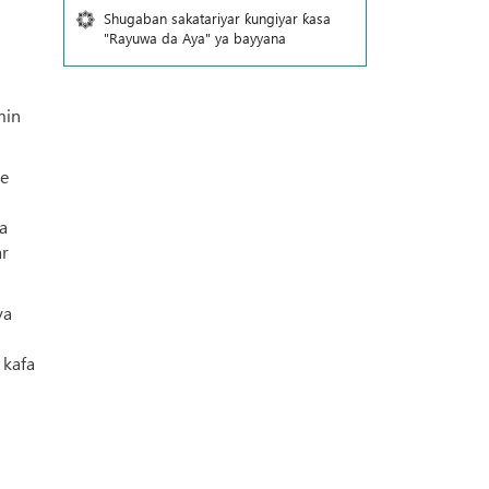
Shugaban sakatariyar ƙungiyar ƙasa
"Rayuwa da Aya" ya bayyana
min
ce
a
ar
ya
 kafa