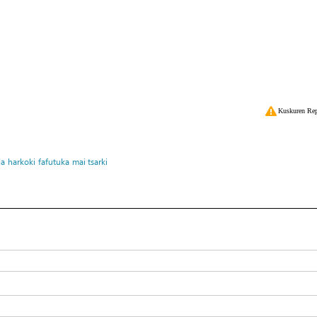
Kuskuren Rep
da
harkoki
fafutuka
mai tsarki