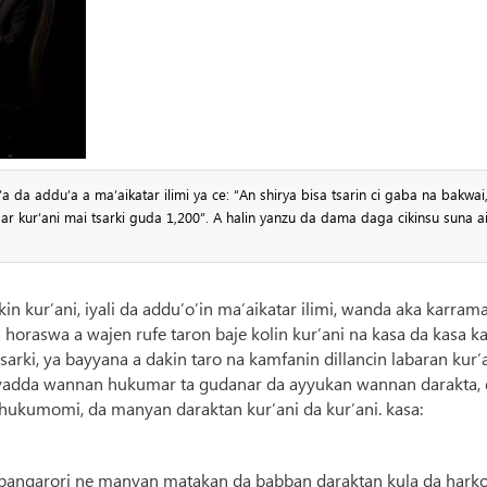
 da addu’a a ma’aikatar ilimi ya ce: “An shirya bisa tsarin ci gaba na bakwai
 kur’ani mai tsarki guda 1,200”. A halin yanzu da dama daga cikinsu suna ai
n kur’ani, iyali da addu’o’in ma’aikatar ilimi, wanda aka karrama
a horaswa a wajen rufe taron baje kolin kur’ani na kasa da kasa k
sarki, ya bayyana a dakin taro na kamfanin dillancin labaran kur’
n yadda wannan hukumar ta gudanar da ayyukan wannan darakta,
 hukumomi, da manyan daraktan kur’ani da kur’ani. kasa:
 bangarori ne manyan matakan da babban daraktan kula da hark