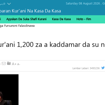
Saturday 08 August 2026 ,
G
فارسی
baran Kur'ani Na Kasa Da Kasa
i
Ayyukan Da Suka Shafi Kurani
Kasa Da Kasa
Hoto - Fim
ga Fursunoni Falasdinawa
r'ani 1,200 za a kaddamar da su 
Lambar Labari:
3493236