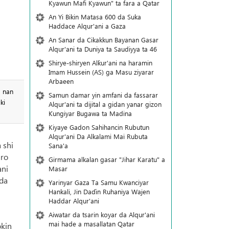
Kyawun Mafi Kyawun" ta fara a Qatar
An Yi Bikin Matasa 600 da Suka
Haddace Alqur'ani a Gaza
An Sanar da Cikakkun Bayanan Gasar
Alqur'ani ta Duniya ta Saudiyya ta 46
Shirye-shiryen Alƙur'ani na haramin
Imam Hussein (AS) ga Masu ziyarar
Arbaeen
, nan
Samun damar yin amfani da fassarar
ki
Alqur'ani ta dijital a gidan yanar gizon
Ƙungiyar Bugawa ta Madina
Kiyaye Gadon Sahihancin Rubutun
Alqur'ani Da Alkalami Mai Rubuta
 shi
Sana'a
aro
Girmama alkalan gasar "Jihar Karatu" a
ani
Masar
 da
Yarinyar Gaza Ta Samu Kwanciyar
Hankali, Jin Daɗin Ruhaniya Wajen
Haddar Alqur'ani
Aiwatar da tsarin koyar da Alqur'ani
mai hade a masallatan Qatar
okin