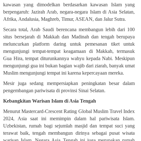
kawasan yang dimodelkan berdasarkan kawasan Islam yang
berpengaruh: Jazirah Arab, negara-negara Islam di Asia Selatan,
Afrika, Andalusia, Maghreb, Timur, ASEAN, dan Jalur Sutra
.
Secara total, Arab Saudi berencana membangun lebih dari 100
situs bersejarah di Makkah dan Madinah dan tengah berupaya
meluncurkan platform daring untuk pemesanan tiket untuk
mengunjungi tempat-tempat keagamaan di Makkah, termasuk
Gua Hira, tempat diturunkannya wahyu kepada Nabi. Meskipun
mengunjungi gua ini bukan bagian wajib dari ziarah, banyak umat
Muslim mengunjungi tempat ini karena kepercayaan mereka
.
Mesir juga sedang mempersiapkan peningkatan besar dalam
pengembangan pariwisata di provinsi Sinai Selatan
.
Kebangkitan Warisan Islam di Asia Tengah
Menurut Mastercard-Crescent
Rating Global Muslim Travel Index
2024, Asia saat ini memimpin dalam hal pariwisata Islam.
Uzbekistan, rumah bagi sejumlah masjid dan tempat suci yang
terawat baik, tengah membangun dirinya sebagai pusat wisata
warisan Islam. Negara Asia Tengah ini juga merupakan rumah