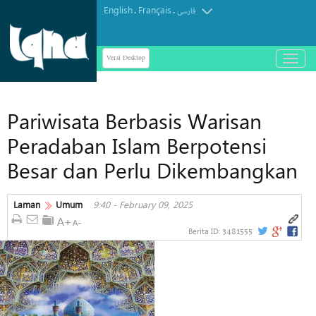
English
Français
.
.
فارسی
Versi Desktop
باز
و
بسته
کردن
Pariwisata Berbasis Warisan
منو
Peradaban Islam Berpotensi
Besar dan Perlu Dikembangkan
Laman
Umum
9:40 - February 09, 2025
3481555
Berita ID: