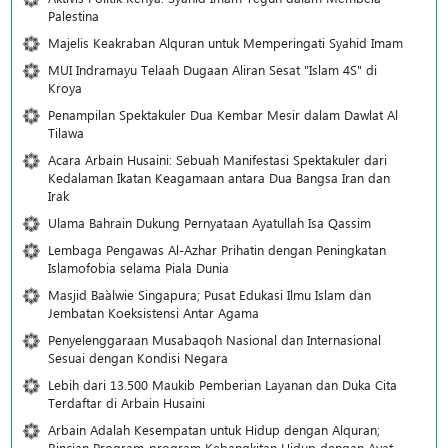
Palestina
Majelis Keakraban Alquran untuk Memperingati Syahid Imam
MUI Indramayu Telaah Dugaan Aliran Sesat "Islam 4S" di
Kroya
Penampilan Spektakuler Dua Kembar Mesir dalam Dawlat Al
Tilawa
Acara Arbain Husaini: Sebuah Manifestasi Spektakuler dari
Kedalaman Ikatan Keagamaan antara Dua Bangsa Iran dan
Irak
Ulama Bahrain Dukung Pernyataan Ayatullah Isa Qassim
Lembaga Pengawas Al-Azhar Prihatin dengan Peningkatan
Islamofobia selama Piala Dunia
Masjid Ba`alwie Singapura; Pusat Edukasi Ilmu Islam dan
Jembatan Koeksistensi Antar Agama
Penyelenggaraan Musabaqoh Nasional dan Internasional
Sesuai dengan Kondisi Negara
Lebih dari 13.500 Maukib Pemberian Layanan dan Duka Cita
Terdaftar di Arbain Husaini
Arbain Adalah Kesempatan untuk Hidup dengan Alquran;
Rincian Program-program Kebangkitan Hidup dengan Ayat