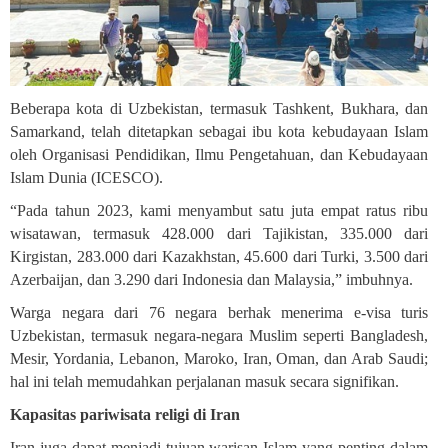
Beberapa kota di Uzbekistan, termasuk Tashkent, Bukhara, dan
Samarkand, telah ditetapkan sebagai ibu kota kebudayaan Islam
oleh Organisasi Pendidikan, Ilmu Pengetahuan, dan Kebudayaan
Islam Dunia (ICESCO).
“Pada tahun 2023, kami menyambut satu juta empat ratus ribu
wisatawan, termasuk 428.000 dari Tajikistan, 335.000 dari
Kirgistan, 283.000 dari Kazakhstan, 45.600 dari Turki, 3.500 dari
Azerbaijan, dan 3.290 dari Indonesia dan Malaysia,” imbuhnya.
Warga negara dari 76 negara berhak menerima e-visa turis
Uzbekistan, termasuk negara-negara Muslim seperti Bangladesh,
Mesir, Yordania, Lebanon, Maroko, Iran, Oman, dan Arab Saudi;
h
al ini telah memudahkan perjalanan masuk secara signifikan
.
Kapasitas pariwisata religi di Iran
Iran juga dapat menjadi tujuan warisan Islam yang penting dalam