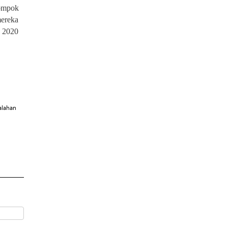
lompok
mereka
n 2020
alahan