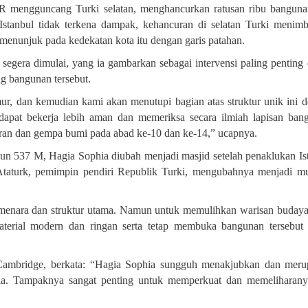
R mengguncang Turki selatan, menghancurkan ratusan ribu bangun
stanbul tidak terkena dampak, kehancuran di selatan Turki menim
menunjuk pada kedekatan kota itu dengan garis patahan
.
segera dimulai, yang ia gambarkan sebagai intervensi paling penting
ng bangunan tersebut
.
ur, dan kemudian kami akan menutupi bagian atas struktur unik ini 
dapat bekerja lebih aman dan memeriksa secara ilmiah lapisan ban
aran dan gempa bumi pada abad ke-10 dan ke-14,” ucapnya.
hun 537 M, Hagia Sophia diubah menjadi masjid setelah penaklukan Is
taturk, pemimpin pendiri Republik Turki, mengubahnya menjadi 
 menara dan struktur utama. Namun untuk memulihkan warisan buday
terial modern dan ringan serta tetap membuka bangunan tersebut
s Cambridge, berkata: “Hagia Sophia sungguh menakjubkan dan mer
nia. Tampaknya sangat penting untuk memperkuat dan memeliharany