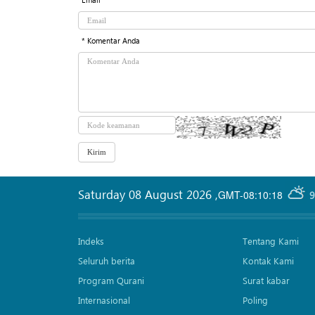
* Komentar Anda
Saturday 08 August 2026
,
GMT-08:10:18
9
Indeks
Tentang Kami
Seluruh berita
Kontak Kami
Program Qurani
Surat kabar
Internasional
Poling