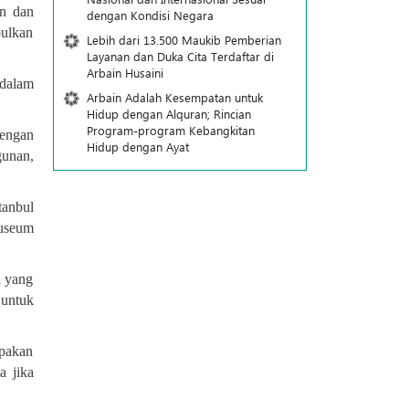
an dan
dengan Kondisi Negara
bulkan
Lebih dari 13.500 Maukib Pemberian
Layanan dan Duka Cita Terdaftar di
Arbain Husaini
 dalam
Arbain Adalah Kesempatan untuk
Hidup dengan Alquran; Rincian
Program-program Kebangkitan
dengan
Hidup dengan Ayat
gunan,
tanbul
museum
a yang
 untuk
upakan
a jika