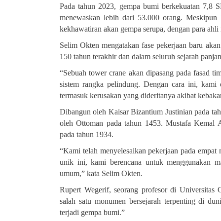
Pada tahun 2023, gempa bumi berkekuatan 7,8 S
menewaskan lebih dari 53.000 orang. Meskipun I
kekhawatiran akan gempa serupa, dengan para ahli 
Selim Okten mengatakan fase pekerjaan baru akan 
150 tahun terakhir dan dalam seluruh sejarah panja
“Sebuah tower crane akan dipasang pada fasad tim
sistem rangka pelindung. Dengan cara ini, kami 
termasuk kerusakan yang dideritanya akibat kebak
Dibangun oleh Kaisar Bizantium Justinian pada ta
oleh Ottoman pada tahun 1453. Mustafa Kemal A
pada tahun 1934
.
“Kami telah menyelesaikan pekerjaan pada empat
unik ini, kami berencana untuk menggunakan ma
umum,” kata Selim Okten.
Rupert Wegerif, seorang profesor di Universita
salah satu monumen bersejarah terpenting di du
terjadi gempa bumi
.
”