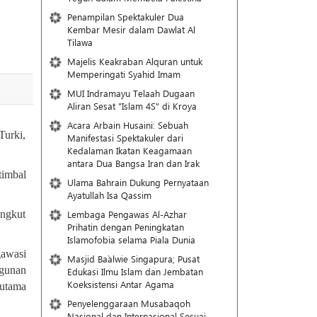
Penampilan Spektakuler Dua
Kembar Mesir dalam Dawlat Al
Tilawa
Majelis Keakraban Alquran untuk
Memperingati Syahid Imam
MUI Indramayu Telaah Dugaan
Aliran Sesat "Islam 4S" di Kroya
Acara Arbain Husaini: Sebuah
Turki,
Manifestasi Spektakuler dari
Kedalaman Ikatan Keagamaan
antara Dua Bangsa Iran dan Irak
timbal
Ulama Bahrain Dukung Pernyataan
Ayatullah Isa Qassim
Lembaga Pengawas Al-Azhar
angkut
Prihatin dengan Peningkatan
Islamofobia selama Piala Dunia
gawasi
Masjid Ba`alwie Singapura; Pusat
ngunan
Edukasi Ilmu Islam dan Jembatan
Koeksistensi Antar Agama
rutama
Penyelenggaraan Musabaqoh
Nasional dan Internasional Sesuai