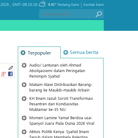
|
 2026 ,
GMT-08:10:18
9.91°
Tentang Kami
Kontak Kami
Semua berita
Terpopuler
Audio/ Lantunan oleh Ahmad
Abolqassemi dalam Peringatan
Pemimpin Syahid
Makam Alawi Distribusikan Barang-
barang ke Maukib-maukib Arbain
KH Imam Jazuli Soroti Transformasi
Pesantren dan Kondusivitas
Muktamar ke-35 NU
Momen Lamine Yamal Berdoa usai
Spanyol Juara Piala Dunia 2026 Viral
Aktivis Politik Kenya: Syahid Imam
Teguh dalam Membela Palestina