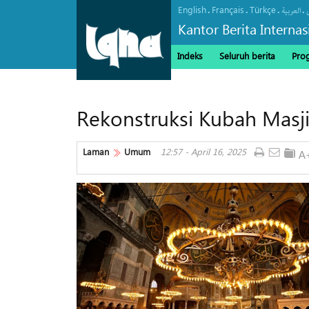
English
Français
Türkçe
.
.
.
.
العربیة
Kantor Berita Interna
Indeks
Seluruh berita
Pro
Rekonstruksi Kubah Masji
Laman
Umum
12:57 - April 16, 2025