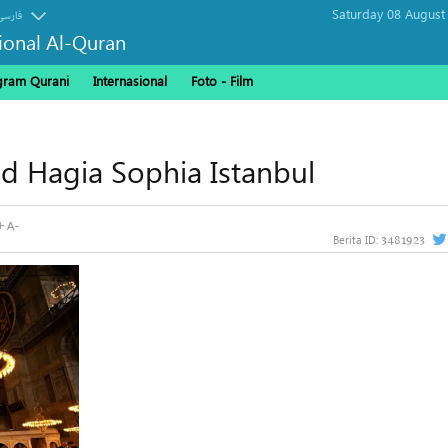
Saturday 08 August
فارسی
sional Al-Quran
gram Qurani
Internasional
Foto - Film
d Hagia Sophia Istanbul
3481923
Berita ID: