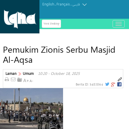
English
Français
.
.
فارسی
Versi Desktop
باز
و
بسته
کردن
Pemukim Zionis Serbu Masjid
منو
Al-Aqsa
Laman
Umum
10:20 - October 18, 2025
3482864
Berita ID: