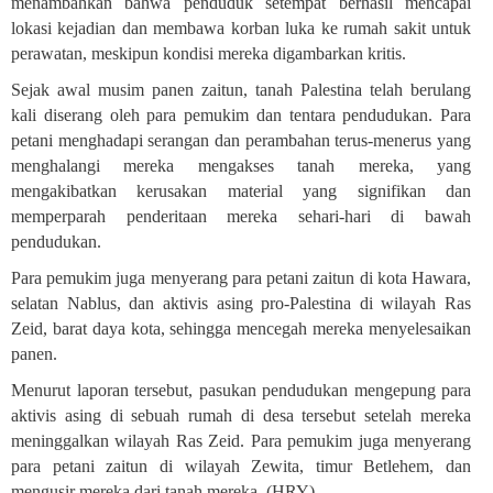
menambahkan bahwa penduduk setempat berhasil mencapai
lokasi kejadian dan membawa korban luka ke rumah sakit untuk
perawatan, meskipun kondisi mereka digambarkan kritis
.
Sejak awal musim panen zaitun, tanah Palestina telah berulang
kali diserang oleh para pemukim dan tentara pendudukan. Para
petani menghadapi serangan dan perambahan terus-menerus yang
menghalangi mereka mengakses tanah mereka, yang
mengakibatkan kerusakan material yang signifikan dan
memperparah penderitaan mereka sehari-hari di bawah
pendudukan
.
Para pemukim juga menyerang para petani zaitun di kota Hawara,
selatan Nablus, dan aktivis asing pro-Palestina di wilayah Ras
Zeid, barat daya kota, sehingga mencegah mereka menyelesaikan
panen
.
Menurut laporan tersebut, pasukan pendudukan mengepung para
aktivis asing di sebuah rumah di desa tersebut setelah mereka
meninggalkan wilayah Ras Zeid. Para pemukim juga menyerang
para petani zaitun di wilayah Zewita, timur Betlehem, dan
mengusir mereka dari tanah mereka
.
(HRY)