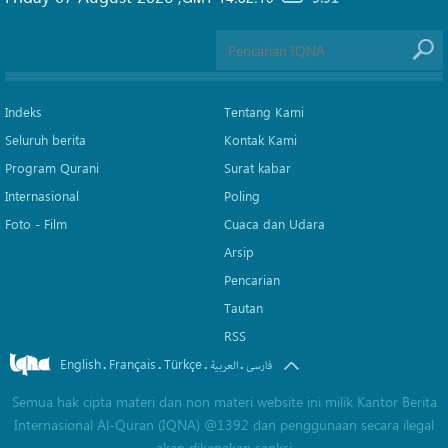
Indeks
Tentang Kami
Seluruh berita
Kontak Kami
Program Qurani
Surat kabar
Internasional
Poling
Foto - Film
Cuaca dan Udara
Arsip
Pencarian
Tautan
RSS
English
Français
Türkçe
.
.
.
.
فارسی
العربیة
Semua hak cipta materi dan non materi website ini milik Kantor Berita
Internasional Al-Quran (IQNA) @1392 dan penggunaan secara ilegal
akan dikenakan sanksi