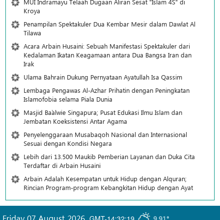
MUI Indramayu Telaah Dugaan Aliran Sesat "Islam 4S" di
Kroya
Penampilan Spektakuler Dua Kembar Mesir dalam Dawlat Al
Tilawa
Acara Arbain Husaini: Sebuah Manifestasi Spektakuler dari
Kedalaman Ikatan Keagamaan antara Dua Bangsa Iran dan
Irak
Ulama Bahrain Dukung Pernyataan Ayatullah Isa Qassim
Lembaga Pengawas Al-Azhar Prihatin dengan Peningkatan
Islamofobia selama Piala Dunia
Masjid Ba`alwie Singapura; Pusat Edukasi Ilmu Islam dan
Jembatan Koeksistensi Antar Agama
Penyelenggaraan Musabaqoh Nasional dan Internasional
Sesuai dengan Kondisi Negara
Lebih dari 13.500 Maukib Pemberian Layanan dan Duka Cita
Terdaftar di Arbain Husaini
Arbain Adalah Kesempatan untuk Hidup dengan Alquran;
Rincian Program-program Kebangkitan Hidup dengan Ayat
Friday 07 August 2026
,
GMT-14:32:19
9.91°