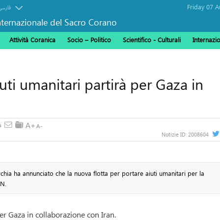
فارسی
ternazionale del Sacro Corano
Attività Coranica
Socio – Politico
Scientifico - Culturali
Internazi
iuti umanitari partirà per Gaza in
Notizie ID:
2008604
chia ha annunciato che la nuova flotta per portare aiuti umanitari per la
AN.
per Gaza in collaborazione con Iran.