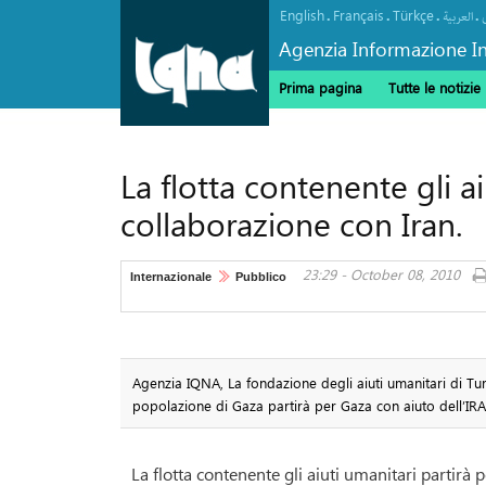
English
Français
Türkçe
.
.
.
.
العربیة
Agenzia Informazione In
Prima pagina
Tutte le notizie
La flotta contenente gli a
collaborazione con Iran.
23:29 - October 08, 2010
Internazionale
Pubblico
Agenzia IQNA, La fondazione degli aiuti umanitari di Tur
popolazione di Gaza partirà per Gaza con aiuto dell’IR
La flotta contenente gli aiuti umanitari partirà 