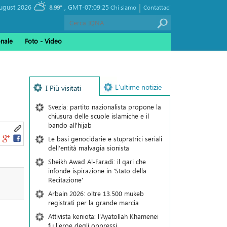
|
, Friday 07 August 2026
GMT-07:09:25
8.99°
Chi siamo
Contattaci
onale
Foto - Video
L’ultime notizie
I Più visitati
Svezia: partito nazionalista propone la
chiusura delle scuole islamiche e il
bando all'hijab
Le basi genocidarie e stupratrici seriali
dell’entità malvagia sionista
Sheikh Awad Al-Faradi: il qari che
infonde ispirazione in 'Stato della
Recitazione'
Arbain 2026: oltre 13.500 mukeb
registrati per la grande marcia
Attivista keniota: l'Ayatollah Khamenei
fu l'eroe degli oppressi