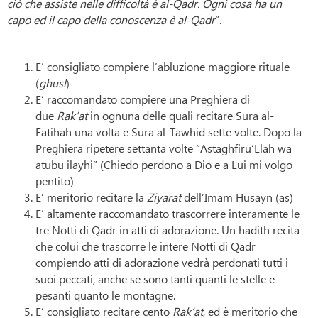
ciò che assiste nelle difficoltà è al-Qadr. Ogni cosa ha un
capo ed il capo della conoscenza è al-Qadr
”.
E’ consigliato compiere l’abluzione maggiore rituale
(
ghusl
)
E’ raccomandato compiere una Preghiera di
due
Rak’at
in ognuna delle quali recitare Sura al-
Fatihah una volta e Sura al-Tawhid sette volte. Dopo la
Preghiera ripetere settanta volte “Astaghfiru’Llah wa
atubu ilayhi” (Chiedo perdono a Dio e a Lui mi volgo
pentito)
E’ meritorio recitare la
Ziyarat
dell’Imam Husayn (as)
E’ altamente raccomandato trascorrere interamente le
tre Notti di Qadr in atti di adorazione. Un hadith recita
che colui che trascorre le intere Notti di Qadr
compiendo atti di adorazione vedrà perdonati tutti i
suoi peccati, anche se sono tanti quanti le stelle e
pesanti quanto le montagne.
E’ consigliato recitare cento
Rak’at
, ed è meritorio che