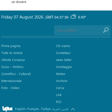
un dovere
Friday 07 August 2026
,
GMT-04:37:36
8.99°
Prima pagina
Chi siamo
Tutte le notizie
Contattaci
Attività Coranica
news letter
Socio – Politico
Sondaggio
Scientifico - Culturali
Meteo
Internazionale
Archivio
Foto - Video
Cerca
Link
RSS
English
Français
Türkçe
.
.
.
.
فارسی
العربیة