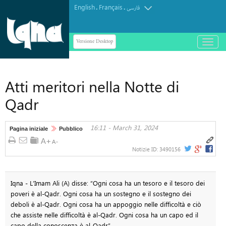
English
Français
.
.
فارسی
Versione Desktop
باز
و
بسته
کردن
Atti meritori nella Notte di
منو
Qadr
16:11 - March 31, 2024
Pagina iniziale
Pubblico
Notizie ID:
3490156
Iqna - L’Imam Ali (A) disse: “Ogni cosa ha un tesoro e il tesoro dei
poveri è al-Qadr. Ogni cosa ha un sostegno e il sostegno dei
deboli è al-Qadr. Ogni cosa ha un appoggio nelle difficoltà e ciò
che assiste nelle difficoltà è al-Qadr. Ogni cosa ha un capo ed il
capo della conoscenza è al-Qadr”