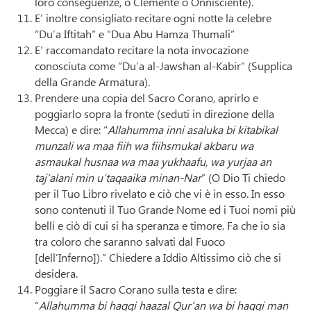
loro conseguenze, o Clemente o Onnisciente).
E’ inoltre consigliato recitare ogni notte la celebre
“Du’a Iftitah” e “Dua Abu Hamza Thumali”
E’ raccomandato recitare la nota invocazione
conosciuta come “Du’a al-Jawshan al-Kabir” (Supplica
della Grande Armatura).
Prendere una copia del Sacro Corano, aprirlo e
poggiarlo sopra la fronte (seduti in direzione della
Mecca) e dire: “
Allahumma inni asaluka bi kitabikal
munzali wa maa fiih wa fiihsmukal akbaru wa
asmaukal husnaa wa maa yukhaafu, wa yurjaa an
taj’alani min u’taqaaika minan-Nar
” (O Dio Ti chiedo
per il Tuo Libro rivelato e ciò che vi è in esso. In esso
sono contenuti il Tuo Grande Nome ed i Tuoi nomi più
belli e ciò di cui si ha speranza e timore. Fa che io sia
tra coloro che saranno salvati dal Fuoco
[dell’Inferno]).” Chiedere a Iddio Altissimo ciò che si
desidera.
Poggiare il Sacro Corano sulla testa e dire:
“
Allahumma bi haqqi haazal Qur’an wa bi haqqi man