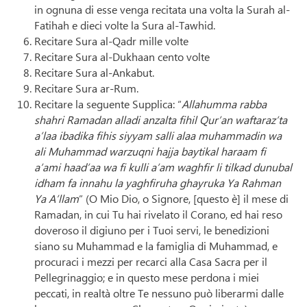
in ognuna di esse venga recitata una volta la Surah al-
Fatihah e dieci volte la Sura al-Tawhid.
Recitare Sura al-Qadr mille volte
Recitare Sura al-Dukhaan cento volte
Recitare Sura al-Ankabut.
Recitare Sura ar-Rum.
Recitare la seguente Supplica: “
Allahumma rabba
shahri Ramadan alladi anzalta fihil Qur’an waftaraz’ta
a’laa ibadika fihis siyyam salli alaa muhammadin wa
ali Muhammad warzuqni hajja baytikal haraam fi
a’ami haad’aa wa fi kulli a’am waghfir li tilkad dunubal
idham fa innahu la yaghfiruha ghayruka Ya Rahman
Ya A’llam
” (O Mio Dio, o Signore, [questo è] il mese di
Ramadan, in cui Tu hai rivelato il Corano, ed hai reso
doveroso il digiuno per i Tuoi servi, le benedizioni
siano su Muhammad e la famiglia di Muhammad, e
procuraci i mezzi per recarci alla Casa Sacra per il
Pellegrinaggio; e in questo mese perdona i miei
peccati, in realtà oltre Te nessuno può liberarmi dalle