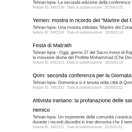
Tehran-Iqna- La seconda edizione della conferenza "In
Notizie ID: 3492339 Data di pubblicazione : 2026/01/25
Yemen: mostra in ricordo del "Martire del
Tehran-Iqna- Una mostra intitolata "Martire del Cor
Notizie ID: 3492324 Data di pubblicazione : 2026/01/18
Festa di Mab'ath
Tehran-Iqna - Oggi, giorno 27 del Sacro mese di Rajab
la missione divina del Profeta Mohammad (Che Dio b
Notizie ID: 3492321 Data di pubblicazione : 2026/01/16
Qom: seconda conferenza per la Giornata
Tehran-Iqna- Domenica si è tenuta nella città di Qo
Notizie ID: 3492312 Data di pubblicazione : 2026/01/12
Attivista iraniano: la profanazione delle sa
nemico
Tehran-Iqna- Un esponente della comunità coranica ir
durante i recenti disordini in Iran dimostra che il nem
Notizie ID: 3492311 Data di pubblicazione : 2026/01/11