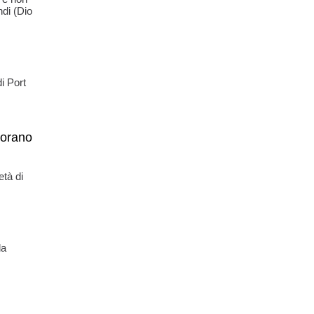
hdi (Dio
i Port
Corano
età di
la