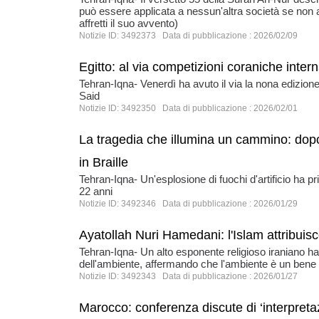
può essere applicata a nessun'altra società se non 
affretti il suo avvento)
Notizie ID: 3492373 Data di pubblicazione : 2026/02/09
Egitto: al via competizioni coraniche intern
Tehran-Iqna- Venerdì ha avuto il via la nona edizion
Said
Notizie ID: 3492350 Data di pubblicazione : 2026/02/01
La tragedia che illumina un cammino: dop
in Braille
Tehran-Iqna- Un'esplosione di fuochi d'artificio ha pr
22 anni
Notizie ID: 3492346 Data di pubblicazione : 2026/01/29
Ayatollah Nuri Hamedani: l'Islam attribuisc
Tehran-Iqna- Un alto esponente religioso iraniano ha s
dell'ambiente, affermando che l'ambiente è un bene d
Notizie ID: 3492343 Data di pubblicazione : 2026/01/27
Marocco: conferenza discute di ‘interpretaz