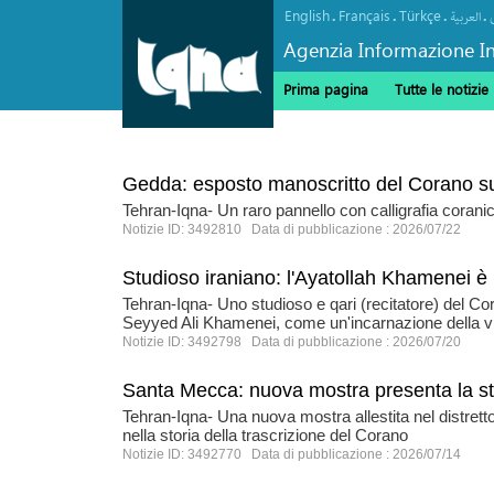
English
Français
Türkçe
.
.
.
.
العربیة
Agenzia Informazione In
Prima pagina
Tutte le notizie
Gedda: esposto manoscritto del Corano s
Tehran-Iqna- Un raro pannello con calligrafia cora
Notizie ID: 3492810 Data di pubblicazione : 2026/07/22
Studioso iraniano: l'Ayatollah Khamenei è 
Tehran-Iqna- Uno studioso e qari (recitatore) del Cor
Seyyed Ali Khamenei, come un'incarnazione della v
Notizie ID: 3492798 Data di pubblicazione : 2026/07/20
Santa Mecca: nuova mostra presenta la st
Tehran-Iqna- Una nuova mostra allestita nel distretto
nella storia della trascrizione del Corano
Notizie ID: 3492770 Data di pubblicazione : 2026/07/14