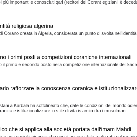
importanti e conosciuti qari (recitori del Coran) egiziani, è decedu
tità religiosa algerina
 Corano creata in Algeria, considerata un punto di svolta nell'identità
ano i primi posti a competizioni coraniche internazionali
o il primo e secondo posto nella competizione internazionale del Sacr
rio rafforzare la conoscenza coranica e istituzionalizzar
stani a Karbala ha sottolineato che, date le condizioni del mondo odie
ica e istituzionalizzare lo stile di vita islamico tra i musulmani
co che si applica alla società portata dall'Imam Mahdi
rive una società virtuosa che non è ancora stata realizzata nel mondo