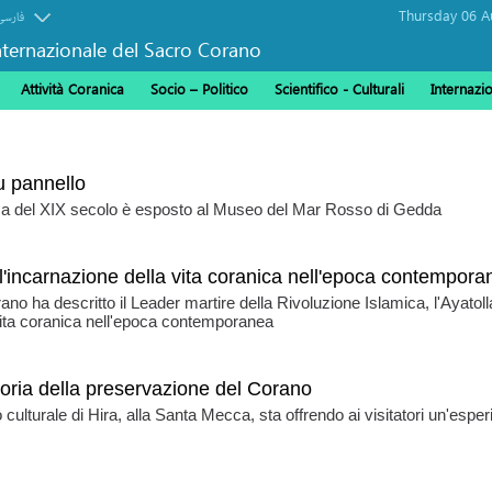
فارسی
ternazionale del Sacro Corano
Attività Coranica
Socio – Politico
Scientifico - Culturali
Internazi
u pannello
nica del XIX secolo è esposto al Museo del Mar Rosso di Gedda
l'incarnazione della vita coranica nell'epoca contempora
ano ha descritto il Leader martire della Rivoluzione Islamica, l'Ayatol
ita coranica nell'epoca contemporanea
oria della preservazione del Corano
 culturale di Hira, alla Santa Mecca, sta offrendo ai visitatori un'espe