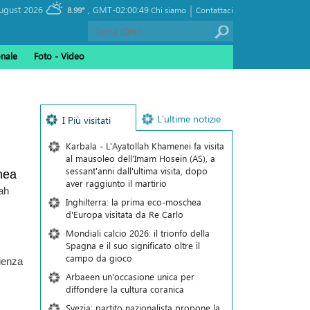
|
, Thursday 06 August 2026
GMT-02:00:49
8.99°
Chi siamo
Contattaci
onale
Foto - Video
L’ultime notizie
I Più visitati
Karbala - L'Ayatollah Khamenei fa visita
al mausoleo dell'Imam Hosein (AS), a
sessant'anni dall'ultima visita, dopo
nea
aver raggiunto il martirio
lah
Inghilterra: la prima eco-moschea
d'Europa visitata da Re Carlo
Mondiali calcio 2026: il trionfo della
Spagna e il suo significato oltre il
campo da gioco
rienza
Arbaeen un'occasione unica per
diffondere la cultura coranica
Svezia: partito nazionalista propone la