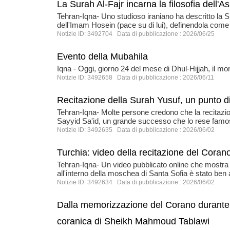
La Surah Al-Fajr incarna la filosofia dell'A
Tehran-Iqna- Uno studioso iraniano ha descritto la S
dell'Imam Hosein (pace su di lui), definendola come un
Notizie ID: 3492704 Data di pubblicazione : 2026/06/25
Evento della Mubahila
Iqna - Oggi, giorno 24 del mese di Dhul-Hijjah, il mo
Notizie ID: 3492658 Data di pubblicazione : 2026/06/11
Recitazione della Surah Yusuf, un punto di 
Tehran-Iqna- Molte persone credono che la recitazion
Sayyid Sa'id, un grande successo che lo rese famoso e
Notizie ID: 3492635 Data di pubblicazione : 2026/06/02
Turchia: video della recitazione del Coran
Tehran-Iqna- Un video pubblicato online che mostra 
all'interno della moschea di Santa Sofia è stato ben 
Notizie ID: 3492634 Data di pubblicazione : 2026/06/02
Dalla memorizzazione del Corano durante l'
coranica di Sheikh Mahmoud Tablawi