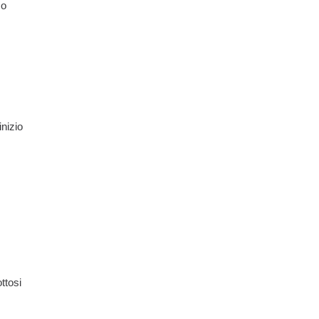
co
inizio
ttosi