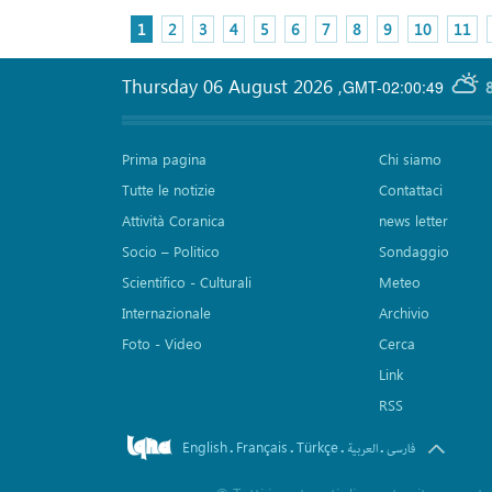
1
2
3
4
5
6
7
8
9
10
11
Thursday 06 August 2026
,
GMT-02:00:49
Prima pagina
Chi siamo
Tutte le notizie
Contattaci
Attività Coranica
news letter
Socio – Politico
Sondaggio
Scientifico - Culturali
Meteo
Internazionale
Archivio
Foto - Video
Cerca
Link
RSS
English
Français
Türkçe
.
.
.
.
فارسی
العربیة