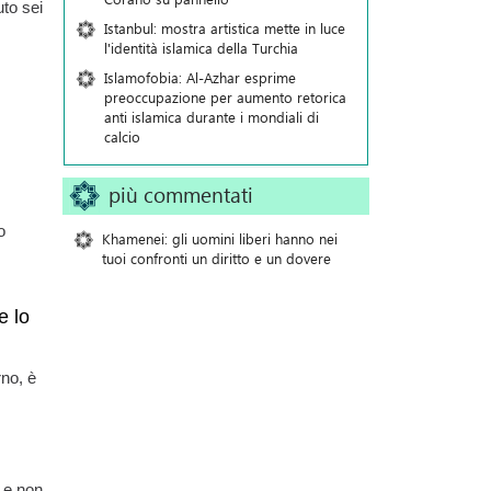
to sei
Istanbul: mostra artistica mette in luce
l'identità islamica della Turchia
Islamofobia: Al-Azhar esprime
preoccupazione per aumento retorica
anti islamica durante i mondiali di
calcio
più commentati
o
Khamenei: gli uomini liberi hanno nei
tuoi confronti un diritto e un dovere
e lo
rno, è
 e non