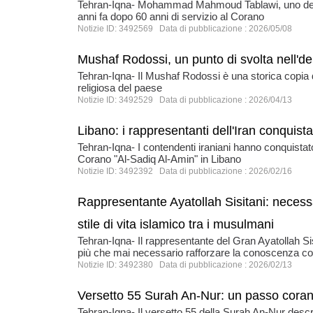
Tehran-Iqna- Mohammad Mahmoud Tablawi, uno dei più 
anni fa dopo 60 anni di servizio al Corano
Notizie ID: 3492569 Data di pubblicazione : 2026/05/08
Mushaf Rodossi, un punto di svolta nell'den
Tehran-Iqna- Il Mushaf Rodossi è una storica copia di
religiosa del paese
Notizie ID: 3492529 Data di pubblicazione : 2026/04/13
Libano: i rappresentanti dell'Iran conquist
Tehran-Iqna- I contendenti iraniani hanno conquistat
Corano "Al-Sadiq Al-Amin" in Libano
Notizie ID: 3492392 Data di pubblicazione : 2026/02/16
Rappresentante Ayatollah Sisitani: necessa
stile di vita islamico tra i musulmani
Tehran-Iqna- Il rappresentante del Gran Ayatollah Si
più che mai necessario rafforzare la conoscenza coran
Notizie ID: 3492380 Data di pubblicazione : 2026/02/13
Versetto 55 Surah An-Nur: un passo corani
Tehran-Iqna- Il versetto 55 della Surah An-Nur desc