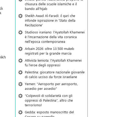
chiusura delle scuole islamiche e il
tà
bando all'hijab
a
Sheikh Awad Al-Faradi: il qari che
infonde ispirazione in 'Stato della
Recitazione'
Studioso iraniano: l'Ayatollah Khamenei
è l'incarnazione della vita coranica
nell'epoca contemporanea
Arbain 2026: oltre 13.500 mukeb
registrati per la grande marcia
eikh
Attivista keniota: l'Ayatollah Khamenei
fu l'eroe degli oppressi
Palestina: giocatore nazionale giovanile
di calcio ucciso da forze israeliane
Yemen: “Aeroporto per aeroporto,
assedio per assedio”
“Colpevoli di solidarietà con gli
oppressi di Palestina”, altro che
terrorismo!
Gedda: esposto manoscritto del
Corano su pannello