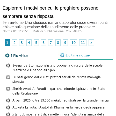
Esplorare i motivi per cui le preghiere possono
sembrare senza risposta
Tehran-Iqna- Uno studioso iraniano approfondisce diversi punti
chiave sulla questione dell'esaudimento delle preghiere
Notizie ID: 3491518 Data di pubblicazione : 2025/04/05
1
2
3
4
5
6
7
8
9
10
11
>
L’ultime notizie
I Più visitati
Svezia: partito nazionalista propone la chiusura delle scuole
islamiche e il bando all'hijab
Le basi genocidarie e stupratrici seriali dell’entità malvagia
sionista
Sheikh Awad Al-Faradi: il qari che infonde ispirazione in 'Stato
della Recitazione'
Arbain 2026: oltre 13.500 mukeb registrati per la grande marcia
Attivista keniota: l'Ayatollah Khamenei fu l'eroe degli oppressi
Istanbul: mostra artistica mette in luce l'identità islamica della