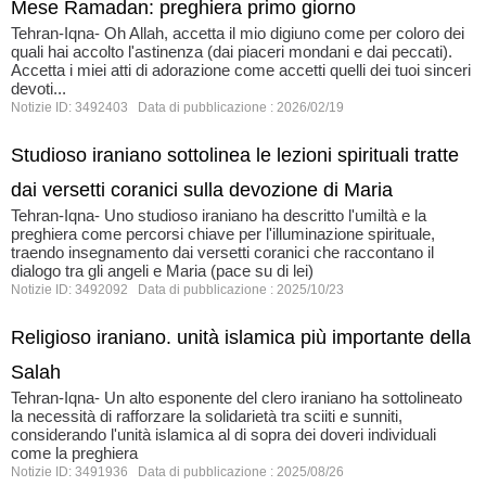
Mese Ramadan: preghiera primo giorno
Tehran-Iqna- Oh Allah, accetta il mio digiuno come per coloro dei
quali hai accolto l'astinenza (dai piaceri mondani e dai peccati).
Accetta i miei atti di adorazione come accetti quelli dei tuoi sinceri
devoti...
Notizie ID: 3492403 Data di pubblicazione : 2026/02/19
Studioso iraniano sottolinea le lezioni spirituali tratte
dai versetti coranici sulla devozione di Maria
Tehran-Iqna- Uno studioso iraniano ha descritto l'umiltà e la
preghiera come percorsi chiave per l'illuminazione spirituale,
traendo insegnamento dai versetti coranici che raccontano il
dialogo tra gli angeli e Maria (pace su di lei)
Notizie ID: 3492092 Data di pubblicazione : 2025/10/23
Religioso iraniano. unità islamica più importante della
Salah
Tehran-Iqna- Un alto esponente del clero iraniano ha sottolineato
la necessità di rafforzare la solidarietà tra sciiti e sunniti,
considerando l'unità islamica al di sopra dei doveri individuali
come la preghiera
Notizie ID: 3491936 Data di pubblicazione : 2025/08/26