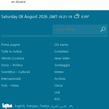
un dovere
Saturday 08 August 2026
,
GMT-16:21:19
8.99°
Prima pagina
Chi siamo
Tutte le notizie
Contattaci
Attività Coranica
news letter
Socio – Politico
Sondaggio
Scientifico - Culturali
Meteo
Internazionale
Archivio
Foto - Video
Cerca
Link
RSS
English
Français
Türkçe
.
.
.
.
فارسی
العربیة