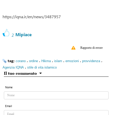
https://iqna.ir/en/news/3487957
Mipiace
2
Rapporto di errore
tag:
،
،
،
،
،
،
corano
ordine
Hikma
islam
emozioni
provvidenza
،
Agenzia IQNA
stile di vita islamico
Il tuo commento
Nome
Email