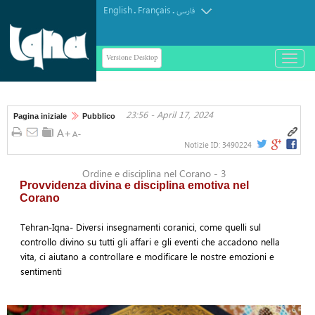
English
Français
.
.
فارسی
Versione Desktop
باز
و
بسته
کردن
23:56 - April 17, 2024
منو
Pagina iniziale
Pubblico
Notizie ID:
3490224
Ordine e disciplina nel Corano - 3
Provvidenza divina e disciplina emotiva nel
Corano
Tehran-Iqna- Diversi insegnamenti coranici, come quelli sul
controllo divino su tutti gli affari e gli eventi che accadono nella
vita, ci aiutano a controllare e modificare le nostre emozioni e
sentimenti