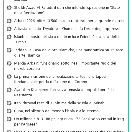
Sheikh Awad Al-Faradi: il qari che infonde ispirazione in 'Stato
della Recitazione'
Arbain 2026: oltre 13.500 mukeb registrati per la grande marcia
Attivista keniota: l'Ayatollah Khamenei fu l'eroe degli oppressi
Istanbul: mostra artistica mette in luce l'identità islamica della
Turchia
Jeddah: la Casa delle Arti Islamiche, una panoramica su 15 secoli
di arte islamica
Marcia Arbain: funzionario sottolinea l'importante ruolo dei
mukeb coranici
La prima incisione della recitazione tarteel, una tappa
fondamentale per la diffusione del Corano
Ayatollah Khamenei: l’unica via rimasta ai popoli liberi è la
Resistenza
Iran, ritrovati resti di 32 vittime della scuola di Minab
Cuba, nel silenzio del mondo l’isola è allo stremo
Un milione e 813.188 pellegrini da 172 Paesi sono entrati in Iraq
per l’Arbaeen
Skopje: al via quarta edizione competizioni coraniche dei Balcani