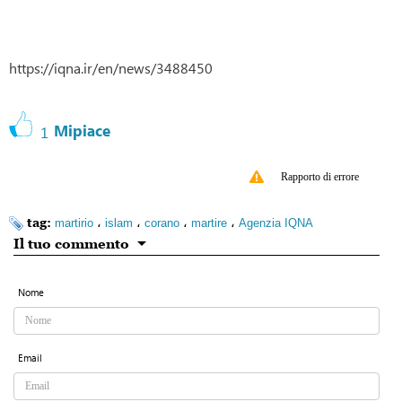
https://iqna.ir/en/news/3488450
Mipiace
1
Rapporto di errore
tag:
،
،
،
،
martirio
islam
corano
martire
Agenzia IQNA
Il tuo commento
Nome
Email