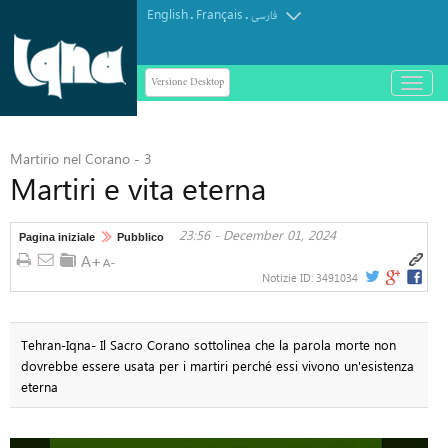
English
Français
.
.
فارسی
Versione Desktop
باز
و
بسته
کردن
Martirio nel Corano - 3
منو
Martiri e vita eterna
23:56 - December 01, 2024
Pagina iniziale
Pubblico
Notizie ID:
3491034
Tehran-Iqna- Il Sacro Corano sottolinea che la parola morte non
dovrebbe essere usata per i martiri perché essi vivono un'esistenza
eterna