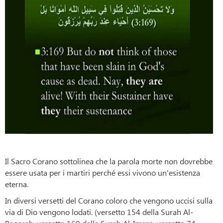
Il Sacro Corano sottolinea che la parola morte non dovrebbe
essere usata per i martiri perché essi vivono un'esistenza
eterna.
In diversi versetti del Corano coloro che vengono uccisi sulla
via di Dio vengono lodati. (versetto 154 della Surah Al-