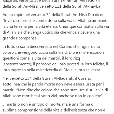
Baqarah, versetto 169 della Surah Al-Imran, versetto 74
della Surah An-Nisa, versetto 111 della Surah At-Tawba).
Ad esempio nel versetto 74 della Surah An-Nisa Dio dice:
"Invero coloro che combattono sulla via di Allah, scambiano
la vita terrena per la vita eterna. Chiunque combatta sulla via
di Allah, sia che venga ucciso sia che vinca, riceverà una
grande ricompensa".
In tutto ci sono dieci versetti nel Corano che riguardano
coloro che vengono uccisi sulla via di Dio e si riferiscono a
questioni come la vita dei martiri, il loro rizq
(sostentamento), il perdono dei loro peccati, la loro felicità, il
loro ingresso nella misericordia di Dio e la loro salvezza.
Nel versetto 154 della Surah Al-Baqarah, il Corano
sottolinea che la parola morte non deve essere usata per i
martiri: "Non dite che coloro che sono stati uccisi sulla via di
Allah sono morti; essi sono vivi, anche se non lo cogliete".
Il martirio non è un tipo di morte, ma è una forma di
sublime comprensione della vita e dell'esistenza che non è