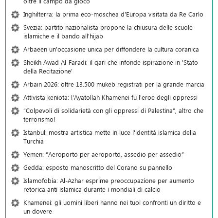
oltre il campo da gioco
Inghilterra: la prima eco-moschea d'Europa visitata da Re Carlo
Svezia: partito nazionalista propone la chiusura delle scuole
islamiche e il bando all'hijab
Arbaeen un'occasione unica per diffondere la cultura coranica
Sheikh Awad Al-Faradi: il qari che infonde ispirazione in 'Stato
della Recitazione'
Arbain 2026: oltre 13.500 mukeb registrati per la grande marcia
Attivista keniota: l'Ayatollah Khamenei fu l'eroe degli oppressi
“Colpevoli di solidarietà con gli oppressi di Palestina”, altro che
terrorismo!
Istanbul: mostra artistica mette in luce l'identità islamica della
Turchia
Yemen: “Aeroporto per aeroporto, assedio per assedio”
Gedda: esposto manoscritto del Corano su pannello
Islamofobia: Al-Azhar esprime preoccupazione per aumento
retorica anti islamica durante i mondiali di calcio
Khamenei: gli uomini liberi hanno nei tuoi confronti un diritto e
un dovere