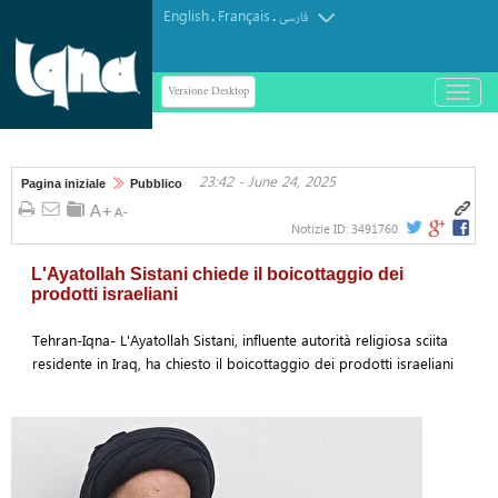
English
Français
.
.
فارسی
Versione Desktop
باز
و
بسته
کردن
23:42 - June 24, 2025
منو
Pagina iniziale
Pubblico
Notizie ID:
3491760
L'Ayatollah Sistani chiede il boicottaggio dei
prodotti israeliani
Tehran-Iqna- L'Ayatollah Sistani, influente autorità religiosa sciita
residente in Iraq, ha chiesto il boicottaggio dei prodotti israeliani