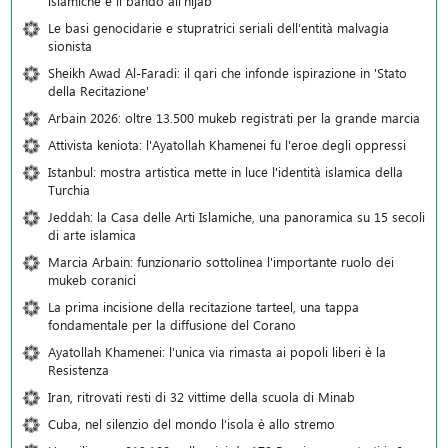
islamiche e il bando all'hijab
Le basi genocidarie e stupratrici seriali dell’entità malvagia
sionista
Sheikh Awad Al-Faradi: il qari che infonde ispirazione in 'Stato
della Recitazione'
Arbain 2026: oltre 13.500 mukeb registrati per la grande marcia
Attivista keniota: l'Ayatollah Khamenei fu l'eroe degli oppressi
Istanbul: mostra artistica mette in luce l'identità islamica della
Turchia
Jeddah: la Casa delle Arti Islamiche, una panoramica su 15 secoli
di arte islamica
Marcia Arbain: funzionario sottolinea l'importante ruolo dei
mukeb coranici
La prima incisione della recitazione tarteel, una tappa
fondamentale per la diffusione del Corano
Ayatollah Khamenei: l’unica via rimasta ai popoli liberi è la
Resistenza
Iran, ritrovati resti di 32 vittime della scuola di Minab
Cuba, nel silenzio del mondo l’isola è allo stremo