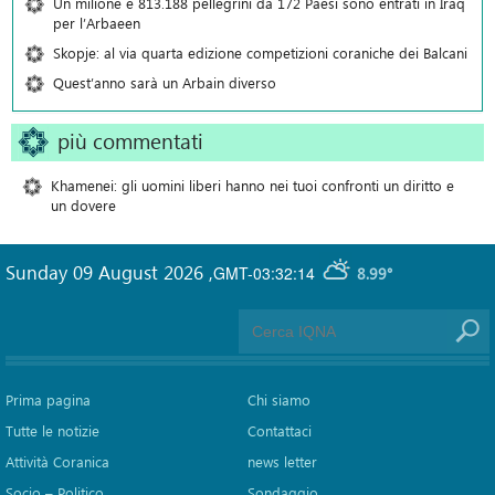
Un milione e 813.188 pellegrini da 172 Paesi sono entrati in Iraq
per l’Arbaeen
Skopje: al via quarta edizione competizioni coraniche dei Balcani
Quest’anno sarà un Arbain diverso
più commentati
Khamenei: gli uomini liberi hanno nei tuoi confronti un diritto e
un dovere
Sunday 09 August 2026
,
GMT-03:32:14
8.99°
Prima pagina
Chi siamo
Tutte le notizie
Contattaci
Attività Coranica
news letter
Socio – Politico
Sondaggio