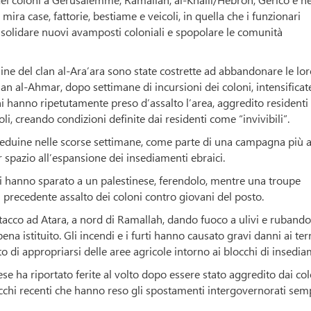
ira case, fattorie, bestiame e veicoli, in quella che i funzionari
nsolidare nuovi avamposti coloniali e spopolare le comunità
ne del clan al-Ara’ara sono state costrette ad abbandonare le lo
an al-Ahmar, dopo settimane di incursioni dei coloni, intensificat
i hanno ripetutamente preso d’assalto l’area, aggredito residenti
li, creando condizioni definite dai residenti come “invivibili”.
 beduine nelle scorse settimane, come parte di una campagna più
 spazio all’espansione dei insediamenti ebraici.
oni hanno sparato a un palestinese, ferendolo, mentre una troupe
 precedente assalto dei coloni contro giovani del posto.
ttacco ad Atara, a nord di Ramallah, dando fuoco a ulivi e rubando
a istituito. Gli incendi e i furti hanno causato gravi danni ai terr
o di appropriarsi delle aree agricole intorno ai blocchi di insedia
ese ha riportato ferite al volto dopo essere stato aggredito dai co
acchi recenti che hanno reso gli spostamenti intergovernorati sem