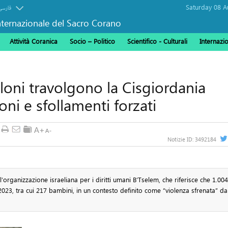
فارسی
ternazionale del Sacro Corano
Attività Coranica
Socio – Politico
Scientifico - Culturali
Internazi
loni travolgono la Cisgiordania
i e sfollamenti forzati
Notizie ID:
3492184
l’organizzazione israeliana per i diritti umani B’Tselem, che riferisce che 1.004
 2023, tra cui 217 bambini, in un contesto definito come “violenza sfrenata” da