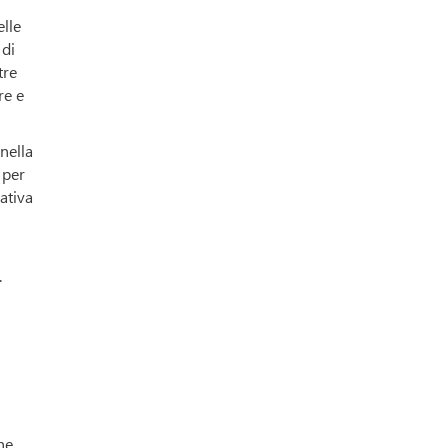
elle
 di
tre
re e
nella
 per
ativa
.
he