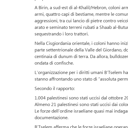
A Birin, a sud-est di al-Khalil/Hebron, coloni ar
armi, quattro capi di bestiame, mentre le comuni
aggressioni, tra cui lancio di pietre contro veico
arato e seminato terreni rubati a Shaab al-Butu
sequestrando i loro trattori.
Nella Cisgiordania orientale, i coloni hanno ini
parte settentrionale della Valle del Giordano, 
centinaia di dunum di terra. Da allora, bulldoze
ondata di confische.
L’organizzazione per i diritti umani B’Tselem ha
stanno affrontando uno stato di “assoluta permiss
Secondo il rapporto:
1.004 palestinesi sono stati uccisi dal ottobre 
Almeno 21 palestinesi sono stati uccisi dai colon
Le forze dell’ordine israeliane quasi mai inda
documentazione.
B’Tselem afferma che le forze israeliane operan