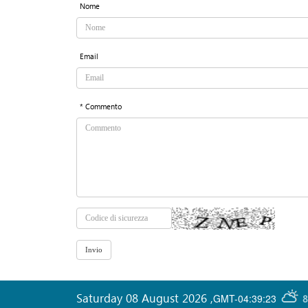
Nome
Email
* Commento
Saturday 08 August 2026
,
GMT-04:39:23
8