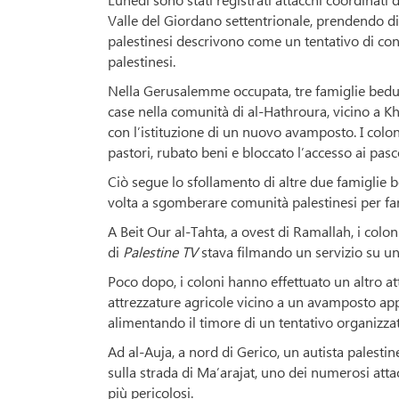
Valle del Giordano settentrionale, prendendo di m
palestinesi descrivono come un tentativo di co
palestinesi.
Nella Gerusalemme occupata, tre famiglie bedui
case nella comunità di al-Hathroura, vicino a Kh
con l’istituzione di un nuovo avamposto. I colon
pastori, rubato beni e bloccato l’accesso ai pasco
Ciò segue lo sfollamento di altre due famiglie
volta a sgomberare comunità palestinesi per far
A Beit Our al-Tahta, a ovest di Ramallah, i col
di
Palestine TV
stava filmando un servizio su un
Poco dopo, i coloni hanno effettuato un altro a
attrezzature agricole vicino a un avamposto appen
alimentando il timore di un tentativo organizzat
Ad al-Auja, a nord di Gerico, un autista palestin
sulla strada di Ma’arajat, uno dei numerosi att
più pericolosi.