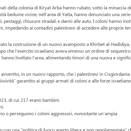
mati della colonia di Kiryat Arba hanno rubato, sotto la minaccia d
tà beduine vicine, nell’area di Yatta, hanno denunciato una serie
li, pestaggi, chiusure stradali e danni alle auto. I coloni hanno inol
m, impedendo ai contadini palestinesi di accedere alle proprie ter
ziato la costruzione di un nuovo avamposto a Khirbet al-Hadidiya, 
dopo che l’esercito israeliano aveva emesso un ordine di sequestro
r hanno livellato l’area, alimentando timori di una nuova e signific
 avvertito, in un nuovo rapporto, che i palestinesi in Cisgiordania
ività” garantito ai gruppi armati di coloni e alle forze israeliane
2023, di cui 217 erano bambini.
i.
gano o perseguono i coloni aggressori, nonostante un’ampia
o con una “politica di fuoco aperto libera e non regolamentata” c