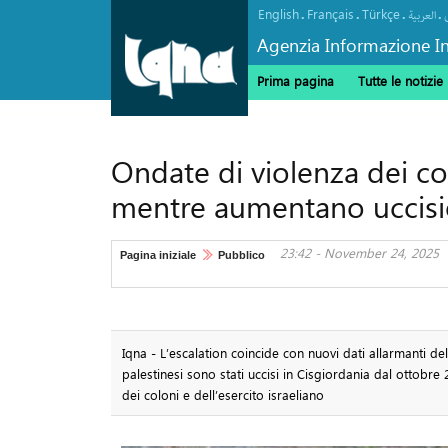
English
Français
Türkçe
.
.
.
.
العربیة
Agenzia Informazione In
Prima pagina
Tutte le notizie
Ondate di violenza dei co
mentre aumentano uccision
23:42 - November 24, 2025
Pagina iniziale
Pubblico
Iqna - L’escalation coincide con nuovi dati allarmanti del
palestinesi sono stati uccisi in Cisgiordania dal ottobre
dei coloni e dell’esercito israeliano