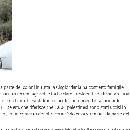
 parte dei coloni in tutta la Cisgiordania ha costretto famiglie
strutto terreni agricoli e ha lasciato i residenti ad affrontare una
to israeliano. L’escalation coincide con nuovi dati allarmanti
 B’Tselem, che riferisce che 1.004 palestinesi sono stati uccisi in
ini, in un contesto definito come “violenza sfrenata” da parte dei
 dei coloni a Gerusalemme, Ramallah, al-Khalil/Hebron, Gerico e ne