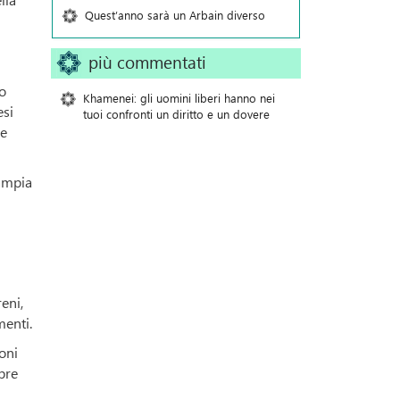
Quest’anno sarà un Arbain diverso
più commentati
ro
Khamenei: gli uomini liberi hanno nei
esi
tuoi confronti un diritto e un dovere
 e
 ampia
eni,
menti.
loni
pre