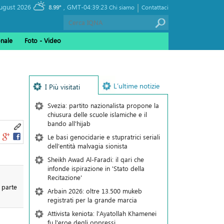
|
, Saturday 08 August 2026
GMT-04:39:23
8.99°
Chi siamo
Contattaci
onale
Foto - Video
L’ultime notizie
I Più visitati
Svezia: partito nazionalista propone la
chiusura delle scuole islamiche e il
bando all'hijab
Le basi genocidarie e stupratrici seriali
dell’entità malvagia sionista
Sheikh Awad Al-Faradi: il qari che
infonde ispirazione in 'Stato della
Recitazione'
 parte
Arbain 2026: oltre 13.500 mukeb
registrati per la grande marcia
Attivista keniota: l'Ayatollah Khamenei
fu l'eroe degli oppressi