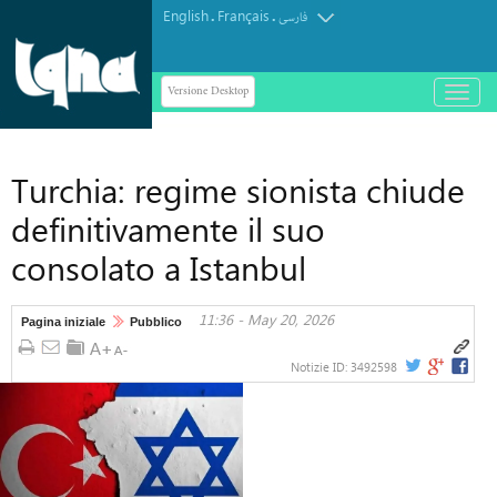
English
Français
.
.
فارسی
Versione Desktop
باز
و
بسته
کردن
Turchia: regime sionista chiude
منو
definitivamente il suo
consolato a Istanbul
11:36 - May 20, 2026
Pagina iniziale
Pubblico
Notizie ID:
3492598