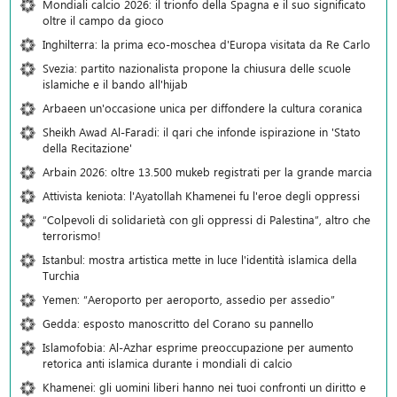
Mondiali calcio 2026: il trionfo della Spagna e il suo significato
oltre il campo da gioco
Inghilterra: la prima eco-moschea d'Europa visitata da Re Carlo
Svezia: partito nazionalista propone la chiusura delle scuole
islamiche e il bando all'hijab
Arbaeen un'occasione unica per diffondere la cultura coranica
Sheikh Awad Al-Faradi: il qari che infonde ispirazione in 'Stato
della Recitazione'
Arbain 2026: oltre 13.500 mukeb registrati per la grande marcia
Attivista keniota: l'Ayatollah Khamenei fu l'eroe degli oppressi
“Colpevoli di solidarietà con gli oppressi di Palestina”, altro che
terrorismo!
Istanbul: mostra artistica mette in luce l'identità islamica della
Turchia
Yemen: “Aeroporto per aeroporto, assedio per assedio”
Gedda: esposto manoscritto del Corano su pannello
Islamofobia: Al-Azhar esprime preoccupazione per aumento
retorica anti islamica durante i mondiali di calcio
Khamenei: gli uomini liberi hanno nei tuoi confronti un diritto e