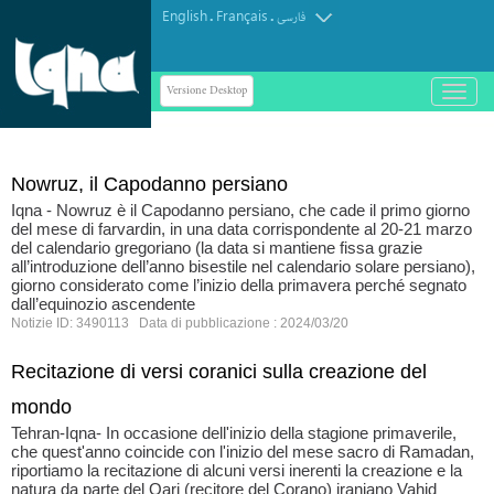
English
Français
.
.
فارسی
Versione Desktop
باز
و
بسته
کردن
منو
Nowruz, il Capodanno persiano
Iqna - Nowruz è il Capodanno persiano, che cade il primo giorno
del mese di farvardin, in una data corrispondente al 20-21 marzo
del calendario gregoriano (la data si mantiene fissa grazie
all’introduzione dell’anno bisestile nel calendario solare persiano),
giorno considerato come l’inizio della primavera perché segnato
dall’equinozio ascendente
Notizie ID: 3490113 Data di pubblicazione : 2024/03/20
Recitazione di versi coranici sulla creazione del
mondo
Tehran-Iqna- In occasione dell'inizio della stagione primaverile,
che quest'anno coincide con l'inizio del mese sacro di Ramadan,
riportiamo la recitazione di alcuni versi inerenti la creazione e la
natura da parte del Qari (recitore del Corano) iraniano Vahid