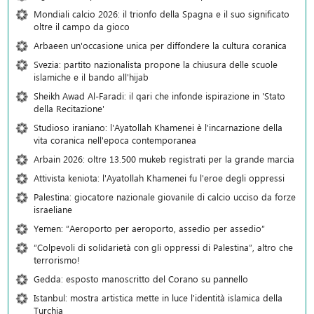
Mondiali calcio 2026: il trionfo della Spagna e il suo significato
oltre il campo da gioco
Arbaeen un'occasione unica per diffondere la cultura coranica
Svezia: partito nazionalista propone la chiusura delle scuole
islamiche e il bando all'hijab
Sheikh Awad Al-Faradi: il qari che infonde ispirazione in 'Stato
della Recitazione'
Studioso iraniano: l'Ayatollah Khamenei è l'incarnazione della
vita coranica nell'epoca contemporanea
Arbain 2026: oltre 13.500 mukeb registrati per la grande marcia
Attivista keniota: l'Ayatollah Khamenei fu l'eroe degli oppressi
Palestina: giocatore nazionale giovanile di calcio ucciso da forze
israeliane
Yemen: “Aeroporto per aeroporto, assedio per assedio”
“Colpevoli di solidarietà con gli oppressi di Palestina”, altro che
terrorismo!
Gedda: esposto manoscritto del Corano su pannello
Istanbul: mostra artistica mette in luce l'identità islamica della
Turchia