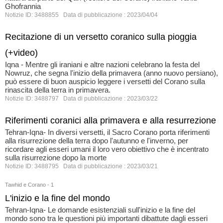
Ghofrannia
Notizie ID: 3488855 Data di pubblicazione : 2023/04/04
Recitazione di un versetto coranico sulla pioggia
(+video)
Iqna - Mentre gli iraniani e altre nazioni celebrano la festa del
Nowruz, che segna l'inizio della primavera (anno nuovo persiano),
può essere di buon auspicio leggere i versetti del Corano sulla
rinascita della terra in primavera.
Notizie ID: 3488797 Data di pubblicazione : 2023/03/22
Riferimenti coranici alla primavera e alla resurrezione
Tehran-Iqna- In diversi versetti, il Sacro Corano porta riferimenti
alla risurrezione della terra dopo l'autunno e l'inverno, per
ricordare agli esseri umani il loro vero obiettivo che è incentrato
sulla risurrezione dopo la morte
Notizie ID: 3488795 Data di pubblicazione : 2023/03/21
Tawhid e Corano - 1
L'inizio e la fine del mondo
Tehran-Iqna- Le domande esistenziali sull'inizio e la fine del
mondo sono tra le questioni più importanti dibattute dagli esseri