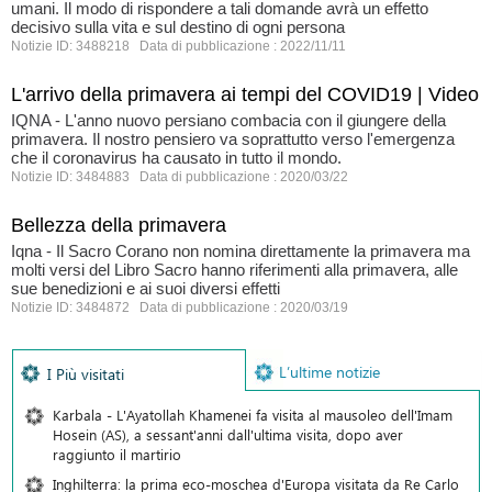
umani. Il modo di rispondere a tali domande avrà un effetto
decisivo sulla vita e sul destino di ogni persona
Notizie ID: 3488218 Data di pubblicazione : 2022/11/11
L'arrivo della primavera ai tempi del COVID19 | Video
IQNA - L'anno nuovo persiano combacia con il giungere della
primavera. Il nostro pensiero va soprattutto verso l'emergenza
che il coronavirus ha causato in tutto il mondo.
Notizie ID: 3484883 Data di pubblicazione : 2020/03/22
Bellezza della primavera
Iqna - Il Sacro Corano non nomina direttamente la primavera ma
molti versi del Libro Sacro hanno riferimenti alla primavera, alle
sue benedizioni e ai suoi diversi effetti
Notizie ID: 3484872 Data di pubblicazione : 2020/03/19
L’ultime notizie
I Più visitati
Karbala - L'Ayatollah Khamenei fa visita al mausoleo dell'Imam
Hosein (AS), a sessant'anni dall'ultima visita, dopo aver
raggiunto il martirio
Inghilterra: la prima eco-moschea d'Europa visitata da Re Carlo