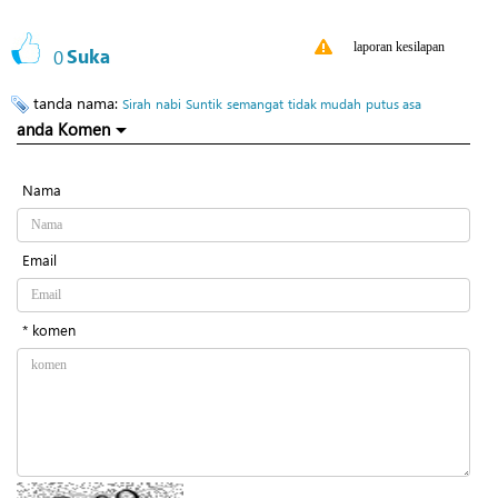
laporan kesilapan
0
Suka
tanda nama:
Sirah
nabi
Suntik
semangat
tidak mudah
putus asa
anda Komen
Nama
Email
* komen