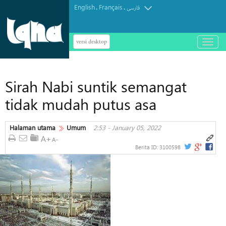
English
Français
.
.
فارسی
versi desktop
باز
و
بسته
کردن
Sirah Nabi suntik semangat
منو
tidak mudah putus asa
Halaman utama
Umum
2:53 - January 05, 2022
Berita ID:
3100598