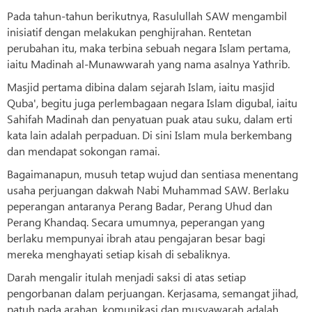
Pada tahun-tahun berikutnya, Rasulullah SAW mengambil
inisiatif dengan melakukan penghijrahan. Rentetan
perubahan itu, maka terbina sebuah negara Islam pertama,
iaitu Madinah al-Munawwarah yang nama asalnya Yathrib.
Masjid pertama dibina dalam sejarah Islam, iaitu masjid
Quba', begitu juga perlembagaan negara Islam digubal, iaitu
Sahifah Madinah dan penyatuan puak atau suku, dalam erti
kata lain adalah perpaduan. Di sini Islam mula berkembang
dan mendapat sokongan ramai.
Bagaimanapun, musuh tetap wujud dan sentiasa menentang
usaha perjuangan dakwah Nabi Muhammad SAW. Berlaku
peperangan antaranya Perang Badar, Perang Uhud dan
Perang Khandaq. Secara umumnya, peperangan yang
berlaku mempunyai ibrah atau pengajaran besar bagi
mereka menghayati setiap kisah di sebaliknya.
Darah mengalir itulah menjadi saksi di atas setiap
pengorbanan dalam perjuangan. Kerjasama, semangat jihad,
patuh pada arahan, komunikasi dan musyawarah adalah