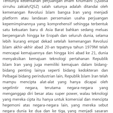
Tentunya keberkahan perjuangan Imam Khumaini (Qudisa
sirruhu zakiah/QSZ) salah satunya adalah ditandai oleh
kemenangan Revolusi Islam bangsa Iran yang menjadi
platform atau landasan persemaian usaha perjuangan
kepemimpinannya yang komprehensif sehingga terbentuk
satu kekuatan baru di Asia Barat bahkan sedang meluas
berpengaruh hingga ke Eropah dan seluruh dunia, selama
lebih kurang empat dekad setelah kemenangan Revolusi
Islam akhir-akhir abad 20-an tepatnya tahun 1979M telah
mencapai kemajuannya dan hingga kini abad ke 21, dunia
menyaksikan kemajuan teknologi pertahanan Republik
Islam Iran yang juga memiliki kemajuan dalam bidang-
bidang penting lainya seperti bidang kedokteran dan
Pelbagai bidang perindustrian lain, Republik Islam Iran telah
mampu mencipta alat-alat yang hanya dicapai oleh
segelintir negara, terutama negara-negara yang
menganggap diri besar atau super power, walau teknologi
yang mereka cipta itu hanya untuk komersial dan mencipta
hegemoni atas negara-negara lain, yang mereka sebut
negara dunia ke dua dan ke tiga, yang menjadi sasaran