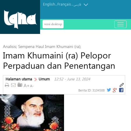
English
Français
.
.
فارسی
versi desktop
باز
و
بسته
کردن
Analisis; Sempena Haul Imam Khumaini (ra);
منو
Imam Khumaini (ra) Pelopor
Perpaduan dan Penentangan
Halaman utama
Umum
12:52 - June 13, 2024
Berita ID:
3104588