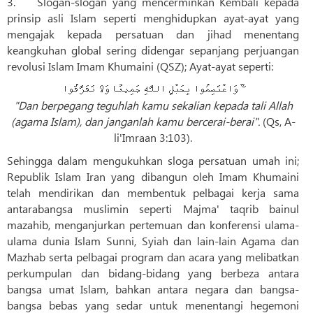
3. Slogan-slogan yang mencerminkan Kembali kepada
prinsip asli Islam seperti menghidupkan ayat-ayat yang
mengajak kepada persatuan dan jihad menentang
keangkuhan global sering didengar sepanjang perjuangan
revolusi Islam Imam Khumaini (QSZ); Ayat-ayat seperti:
وَاعْتَصِمُوا بِحَبْلِ اللَّهِ جَمِيعًا وَلَا تَفَرَّقُوا ۚ
"Dan berpegang teguhlah kamu sekalian kepada tali Allah
(agama Islam), dan janganlah kamu bercerai-berai".
(Qs, A-
li'Imraan 3:103).
Sehingga dalam mengukuhkan sloga persatuan umah ini;
Republik Islam Iran yang dibangun oleh Imam Khumaini
telah mendirikan dan membentuk pelbagai kerja sama
antarabangsa muslimin seperti Majma' taqrib bainul
mazahib, menganjurkan pertemuan dan konferensi ulama-
ulama dunia Islam Sunni, Syiah dan lain-lain Agama dan
Mazhab serta pelbagai program dan acara yang melibatkan
perkumpulan dan bidang-bidang yang berbeza antara
bangsa umat Islam, bahkan antara negara dan bangsa-
bangsa bebas yang sedar untuk menentangi hegemoni