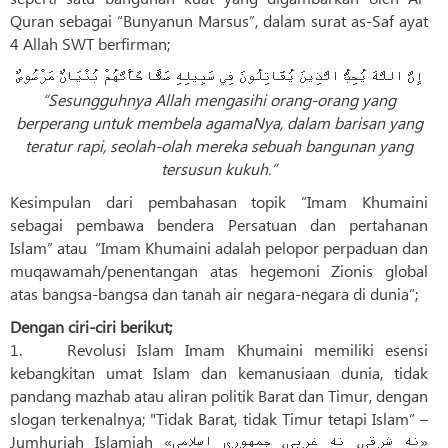
Quran sebagai “Bunyanun Marsus”, dalam surat as-Saf ayat
4 Allah SWT berfirman;
إِنَّ اللَّهَ يُحِبُّ الَّذِينَ يُقَاتِلُونَ فِي سَبِيلِهِ صَفًّا كَأَنَّهُمْ بُنْيَانٌ مَرْصُوصٌ
“Sesungguhnya Allah mengasihi orang-orang yang
berperang untuk membela agamaNya, dalam barisan yang
teratur rapi, seolah-olah mereka sebuah bangunan yang
tersusun kukuh.”
Kesimpulan dari pembahasan topik “Imam Khumaini
sebagai pembawa bendera Persatuan dan pertahanan
Islam” atau “Imam Khumaini adalah pelopor perpaduan dan
muqawamah/penentangan atas hegemoni Zionis global
atas bangsa-bangsa dan tanah air negara-negara di dunia”;
Dengan ciri-ciri berikut;
1. Revolusi Islam Imam Khumaini memiliki esensi
kebangkitan umat Islam dan kemanusiaan dunia, tidak
pandang mazhab atau aliran politik Barat dan Timur, dengan
slogan terkenalnya; "Tidak Barat, tidak Timur tetapi Islam” –
Jumhuriah Islamiah «نه شرقی، نه غربی، جمهوری اسلامی»