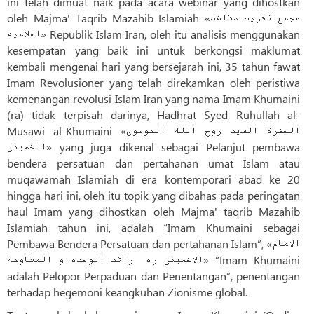
ini telah dimuat naik pada acara webinar yang dihostkan
oleh Majma' Taqrib Mazahib Islamiah «مجمع تقریب مذاهب
اسلامیه» Republik Islam Iran, oleh itu analisis menggunakan
kesempatan yang baik ini untuk berkongsi maklumat
kembali mengenai hari yang bersejarah ini, 35 tahun fawat
Imam Revolusioner yang telah direkamkan oleh peristiwa
kemenangan revolusi Islam Iran yang nama Imam Khumaini
(ra) tidak terpisah darinya, Hadhrat Syed Ruhullah al-
Musawi al-Khumaini «الحضرة السید روح الله الموسوی
الخمینی» yang juga dikenal sebagai Pelanjut pembawa
bendera persatuan dan pertahanan umat Islam atau
muqawamah Islamiah di era kontemporari abad ke 20
hingga hari ini, oleh itu topik yang dibahas pada peringatan
haul Imam yang dihostkan oleh Majma' taqrib Mazahib
Islamiah tahun ini, adalah “Imam Khumaini sebagai
Pembawa Bendera Persatuan dan pertahanan Islam”, «الامام
الاخمینی ره رائد الوحده و المقاومه» “Imam Khumaini
adalah Pelopor Perpaduan dan Penentangan”, penentangan
terhadap hegemoni keangkuhan Zionisme global.