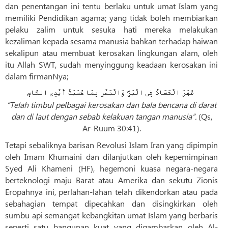
dan penentangan ini tentu berlaku untuk umat Islam yang
memiliki Pendidikan agama; yang tidak boleh membiarkan
pelaku zalim untuk sesuka hati mereka melakukan
kezaliman kepada sesama manusia bahkan terhadap haiwan
sekalipun atau membuat kerosakan lingkungan alam, oleh
itu Allah SWT, sudah menyinggung keadaan kerosakan ini
dalam firmanNya;
ظَهَرَ الْفَسَادُ فِي الْبَرِّ وَالْبَحْرِ بِمَا كَسَبَتْ أَيْدِي النَّاسِ
“Telah timbul pelbagai kerosakan dan bala bencana di darat
dan di laut dengan sebab kelakuan tangan manusia”.
(Qs,
Ar-Ruum 30:41).
Tetapi sebaliknya barisan Revolusi Islam Iran yang dipimpin
oleh Imam Khumaini dan dilanjutkan oleh kepemimpinan
Syed Ali Khameni (HF), hegemoni kuasa negara-negara
berteknologi maju Barat atau Amerika dan sekutu Zionis
Eropahnya ini, perlahan-lahan telah dikendorkan atau pada
sebahagian tempat dipecahkan dan disingkirkan oleh
sumbu api semangat kebangkitan umat Islam yang berbaris
seperti satu bangunan kuat yang digambarkan oleh Al-