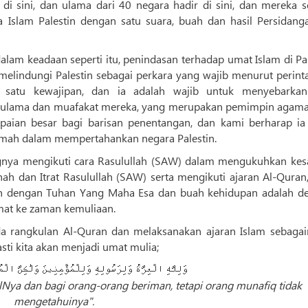
di sini, dan ulama dari 40 negara hadir di sini, dan mereka 
slam Palestin dengan satu suara, buah dan hasil Persidanga
lam keadaan seperti itu, penindasan terhadap umat Islam di Pal
melindungi Palestin sebagai perkara yang wajib menurut perint
satu kewajipan, dan ia adalah wajib untuk menyebarka
ulama dan muafakat mereka, yang merupakan pemimpin agama
apaian besar bagi barisan penentangan, dan kami berharap ia
mah dalam mempertahankan negara Palestin.
ngnya mengikuti cara Rasulullah (SAW) dalam mengukuhkan kes
nah dan Itrat Rasulullah (SAW) serta mengikuti ajaran Al-Quran,
ah dengan Tuhan Yang Maha Esa dan buah kehidupan adalah d
mat ke zaman kemuliaan.
da rangkulan Al-Quran dan melaksanakan ajaran Islam sebaga
asti kita akan menjadi umat mulia;
وَلِلَّهِ الْعِزَّةُ وَلِرَسُولِهِ وَلِلْمُؤْمِنِينَ وَلَٰكِنَّ الْ
ulNya dan bagi orang-orang beriman, tetapi orang munafiq tidak
mengetahuinya".