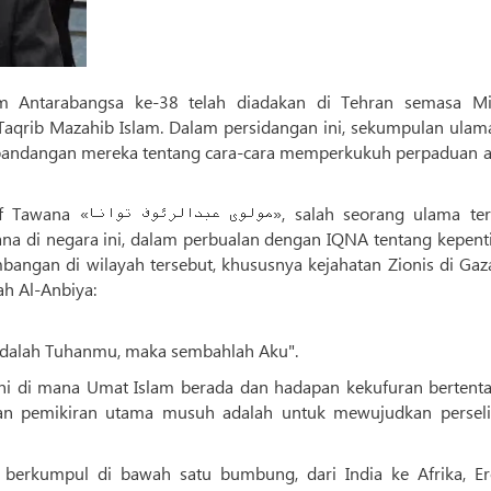
am Antarabangsa ke-38 telah diadakan di Tehran semasa M
qrib Mazahib Islam. Dalam persidangan ini, sekumpulan ulam
 pandangan mereka tentang cara-cara memperkukuh perpaduan a
eorang ulama terkenal
na di negara ini, dalam perbualan dengan IQNA tentang kepent
ngan di wilayah tersebut, khususnya kejahatan Zionis di Gaz
ah Al-Anbiya:
 adalah Tuhanmu, maka sembahlah Aku".
ni di mana Umat Islam berada dan hadapan kekufuran bertent
n pemikiran utama musuh adalah untuk mewujudkan perseli
berkumpul di bawah satu bumbung, dari India ke Afrika, Er