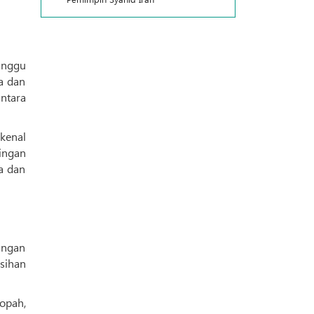
inggu
a dan
ntara
ingan
a dan
angan
sihan
opah,