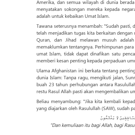
Amerika, dan semua wilayah di dunia berada 
menyatakan sokongan mereka kepada negara I
adalah untuk kebaikan Umat Islam.
Tawana seterusnya menambah: "Sudah pasti, da
telah menjadikan tugas kita berkaitan dengan 
Quran, dan Jihad melawan musuh adalah 
memaklumkan tentangnya. Perhimpunan para 
umat Islam, tidak dapat dinafikan satu penc
memberi kesan penting kepada perpaduan um
Ulama Afghanistan ini berkata tentang penti
dunia Islam: Tanpa ragu, mengikuti jalan, Sun
buah 23 tahun perhubungan antara Rasulull
restu Rasul Allah pasti akan mengembalikan u
Beliau menyambung: "Jika kita kembali kepa
yang diajarkan oleh Rasulullah (SAW), sudah p
مُنَافِقِينَ لَا يَعْلَمُونَ
"Dan kemuliaan itu bagi Allah, bagi Ras