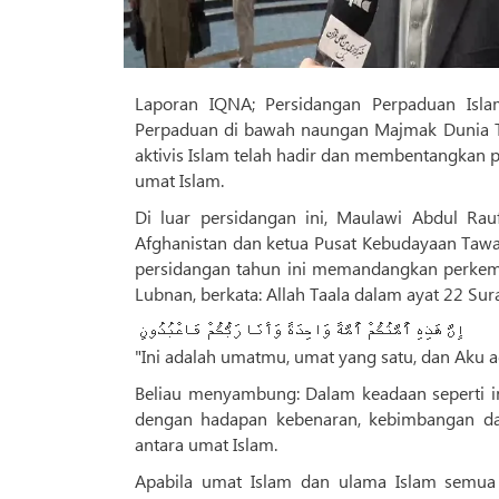
Laporan IQNA; Persidangan Perpaduan Isl
Perpaduan di bawah naungan Majmak Dunia Ta
aktivis Islam telah hadir dan membentangkan
umat Islam.
Di luar persidangan ini, Maulawi Abdul Rauf Tawana «مولوی عبدالرئوف توانا», salah s
Afghanistan dan ketua Pusat Kebudayaan Tawa
persidangan tahun ini memandangkan perkemba
Lubnan, berkata: Allah Taala dalam ayat 22 Sur
إِنَّ هَذِهِ أُمَّتُكُمْ أُمَّةً وَاحِدَةً وَأَنَا رَبُّكُمْ فَاعْبُدُونِ
"Ini adalah umatmu, umat yang satu, dan Aku
Beliau menyambung: Dalam keadaan seperti i
dengan hadapan kebenaran, kebimbangan da
antara umat Islam.
Apabila umat Islam dan ulama Islam semua 