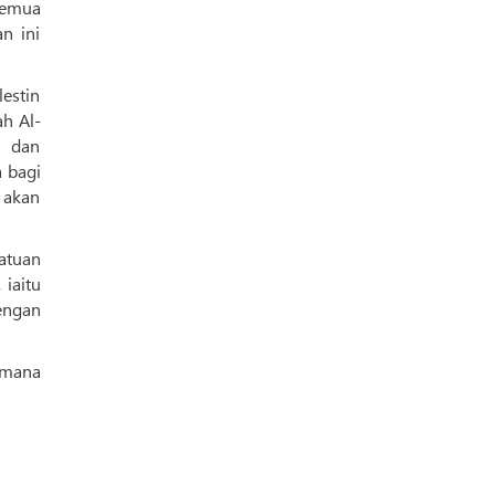
semua
n ini
estin
ah Al-
n dan
 bagi
 akan
atuan
 iaitu
engan
imana