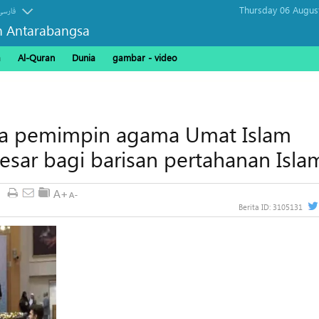
Thursday 06 Augus
فارسی
n Antarabangsa
a
Al-Quran
Dunia
gambar - video
ra pemimpin agama Umat Islam
esar bagi barisan pertahanan Isla
Berita ID:
3105131