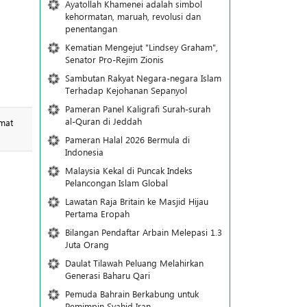
Ayatollah Khamenei adalah simbol
kehormatan, maruah, revolusi dan
penentangan
Kematian Mengejut "Lindsey Graham",
Senator Pro-Rejim Zionis
Sambutan Rakyat Negara-negara Islam
Terhadap Kejohanan Sepanyol
Pameran Panel Kaligrafi Surah-surah
al-Quran di Jeddah
Umat
Pameran Halal 2026 Bermula di
Indonesia
Malaysia Kekal di Puncak Indeks
Pelancongan Islam Global
Lawatan Raja Britain ke Masjid Hijau
Pertama Eropah
Bilangan Pendaftar Arbain Melepasi 1.3
Juta Orang
Daulat Tilawah Peluang Melahirkan
Generasi Baharu Qari
Pemuda Bahrain Berkabung untuk
Pemimpin Syahid Iran