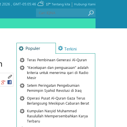
|
t 2026 ,
GMT-05:05:46
17°
Tentang kita
Hubungi Kami
Populer
Terkini
Teras Pembinaan Generasi Al-Quran
m
"Kecekapan dan penguasaan" adalah
kriteria untuk menerima qari di Radio
Mesir
Setem Peringatan Pengebumian
Pemimpin Syahid Revolusi di Iraq
Operasi Pusat Al-Quran Gaza Terus
Berlangsung Meskipun Cabaran Berat
Kumpulan Nasyid Muhammad
Rasulullah Mempersembahkan Karya
Terbaru