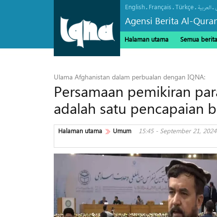
English
Français
Türkçe
.
.
.
.
العربیة
Agensi Berita Al-Qura
Halaman utama
Semua berit
Ulama Afghanistan dalam perbualan dengan IQNA:
Persamaan pemikiran pa
adalah satu pencapaian b
Halaman utama
Umum
15:45 - September 21, 2024