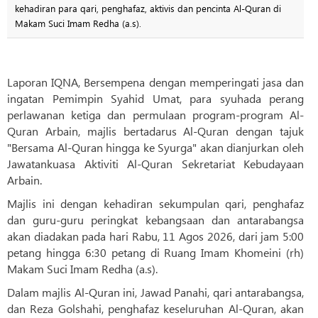
kehadiran para qari, penghafaz, aktivis dan pencinta Al-Quran di
Makam Suci Imam Redha (a.s).
Laporan IQNA, Bersempena dengan memperingati jasa dan
ingatan Pemimpin Syahid Umat, para syuhada perang
perlawanan ketiga dan permulaan program-program Al-
Quran Arbain, majlis bertadarus Al-Quran dengan tajuk
"Bersama Al-Quran hingga ke Syurga" akan dianjurkan oleh
Jawatankuasa Aktiviti Al-Quran Sekretariat Kebudayaan
Arbain.
Majlis ini dengan kehadiran sekumpulan qari, penghafaz
dan guru-guru peringkat kebangsaan dan antarabangsa
akan diadakan pada hari Rabu, 11 Agos 2026, dari jam 5:00
petang hingga 6:30 petang di Ruang Imam Khomeini (rh)
Makam Suci Imam Redha (a.s).
Dalam majlis Al-Quran ini, Jawad Panahi, qari antarabangsa,
dan Reza Golshahi, penghafaz keseluruhan Al-Quran, akan