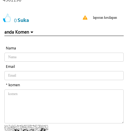
laporan kesilapan
0
Suka
anda Komen
Nama
Email
* komen