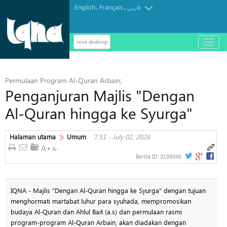
English
Français
.
.
فارسی
versi desktop
باز
و
بسته
کردن
Permulaan Program Al-Quran Arbain;
منو
Penganjuran Majlis "Dengan
Al-Quran hingga ke Syurga"
Halaman utama
Umum
7:51 - July 02, 2026
Berita ID:
3108040
IQNA - Majlis "Dengan Al-Quran hingga ke Syurga" dengan tujuan
menghormati martabat luhur para syuhada, mempromosikan
budaya Al-Quran dan Ahlul Bait (a.s) dan permulaan rasmi
program-program Al-Quran Arbain, akan diadakan dengan