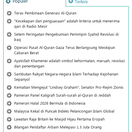
Populer
Terkini
Teras Pembinaan Generasi Al-Quran
"Kecekapan dan penguasaan" adalah kriteria untuk menerima
qari di Radio Mesir
Setem Peringatan Pengebumian Pemimpin Syahid Revolusi di
Iraq
Operasi Pusat Al-Quran Gaza Terus Berlangsung Meskipun
Cabaran Berat
Ayatollah Khamenei adalah simbol kehormatan, maruah, revolusi
dan penentangan
Sambutan Rakyat Negara-negara Islam Terhadap Kejohanan
Sepanyol
Kematian Mengejut "Lindsey Graham", Senator Pro-Rejim Zionis
Pameran Panel Kaligrafi Surah-surah al-Quran di Jeddah
Pameran Halal 2026 Bermula di Indonesia
Malaysia Kekal di Puncak Indeks Pelancongan Islam Global
Lawatan Raja Britain ke Masjid Hijau Pertama Eropah
Bilangan Pendaftar Arbain Melepasi 1.3 Juta Orang