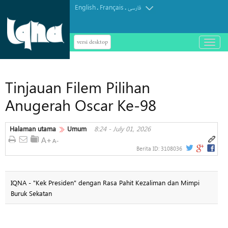
English
Français
.
.
فارسی
versi desktop
باز
و
بسته
کردن
Tinjauan Filem Pilihan
منو
Anugerah Oscar Ke-98
Halaman utama
Umum
8:24 - July 01, 2026
Berita ID:
3108036
IQNA - "Kek Presiden" dengan Rasa Pahit Kezaliman dan Mimpi
Buruk Sekatan