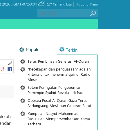
|
t 2026 ,
GMT-07:53:04
17°
Tentang kita
Hubungi Kami
Populer
Terkini
Teras Pembinaan Generasi Al-Quran
"Kecekapan dan penguasaan" adalah
kriteria untuk menerima qari di Radio
Mesir
Setem Peringatan Pengebumian
Pemimpin Syahid Revolusi di Iraq
Operasi Pusat Al-Quran Gaza Terus
Berlangsung Meskipun Cabaran Berat
Kumpulan Nasyid Muhammad
akkah
Rasulullah Mempersembahkan Karya
andar
Terbaru