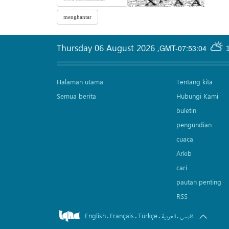
Thursday 06 August 2026
,
GMT-07:53:04
Halaman utama
Tentang kita
Semua berita
Hubungi Kami
buletin
pengundian
cuaca
Arkib
cari
pautan penting
RSS
English
Français
Türkçe
.
.
.
.
فارسی
العربیة