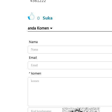
4361222
0
Suka
anda Komen
Nama
Email
* komen