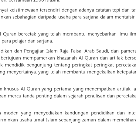
ai keistimewaan tersendiri dengan adanya catatan tepi dan taf
nkan sebahagian daripada usaha para sarjana dalam mentafsir 
 Al-Quran bercetak yang telah membantu menyebarkan ilmu-ilm
ra pelajar dan sarjana.
lidikan dan Pengajian Islam Raja Faisal Arab Saudi, dan pamer
 bertujuan mempamerkan khazanah Al-Quran dan artifak berse
uk mendidik pengunjung tentang peringkat-peringkat percetaka
k yang menyertainya, yang telah membantu mengekalkan ketepata
khusus Al-Quran yang pertama yang menempatkan artifak la
n mercu tanda penting dalam sejarah penulisan dan percetaka
 moden yang menyediakan kandungan pendidikan dan intera
minkan usaha umat Islam sepanjang zaman dalam memelihar