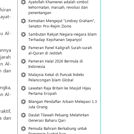
Ayatollah Khamenei adalah simbol
kehormatan, maruah, revolusi dan
siran
penentangan
ayat-
Kematian Mengejut "Lindsey Graham",
Senator Pro-Rejim Zionis
u Al-
Sambutan Rakyat Negara-negara Islam
Terhadap Kejohanan Sepanyol
Pameran Panel Kaligrafi Surah-surah
annya
al-Quran di Jeddah
jarah
Pameran Halal 2026 Bermula di
n Al-
Indonesia
n dan
Malaysia Kekal di Puncak Indeks
Pelancongan Islam Global
ngka,
Lawatan Raja Britain ke Masjid Hijau
Pertama Eropah
n Al-
Bilangan Pendaftar Arbain Melepasi 1.3
Juta Orang
ktif,
Daulat Tilawah Peluang Melahirkan
a dan
Generasi Baharu Qari
Pemuda Bahrain Berkabung untuk
Pemimpin Syahid Iran