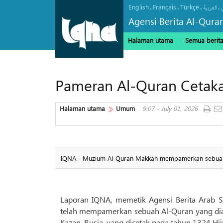
English
Français
Türkçe
.
.
.
.
العربیة
Agensi Berita Al-Qura
Halaman utama
Semua berit
Pameran Al-Quran Cetak
Halaman utama
Umum
9:07 - July 01, 2026
IQNA - Muzium Al-Quran Makkah mempamerkan sebuah A
Laporan IQNA, memetik Agensi Berita Arab 
telah mempamerkan sebuah Al-Quran yang dian
Kazan, Rusia, yang dicetak pada tahun 1324 Hi