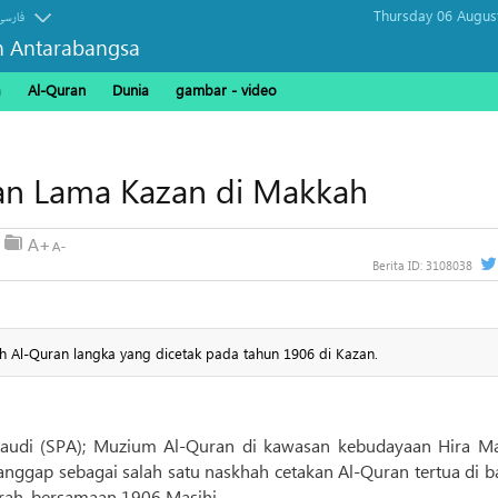
Thursday 06 Augus
فارسی
n Antarabangsa
a
Al-Quran
Dunia
gambar - video
an Lama Kazan di Makkah
Berita ID:
3108038
l-Quran langka yang dicetak pada tahun 1906 di Kazan.
Saudi (SPA); Muzium Al-Quran di kawasan kebudayaan Hira M
ggap sebagai salah satu naskhah cetakan Al-Quran tertua di b
jrah, bersamaan 1906 Masihi.