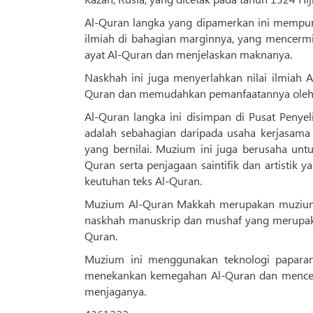
Al-Quran langka yang dipamerkan ini mempuny
ilmiah di bahagian marginnya, yang mencermi
ayat Al-Quran dan menjelaskan maknanya.
Naskhah ini juga menyerlahkan nilai ilmiah
Quran dan memudahkan pemanfaatannya oleh pa
Al-Quran langka ini disimpan di Pusat Penye
adalah sebahagian daripada usaha kerjasama
yang bernilai. Muzium ini juga berusaha unt
Quran serta penjagaan saintifik dan artisti
keutuhan teks Al-Quran.
Muzium Al-Quran Makkah merupakan muzium 
naskhah manuskrip dan mushaf yang merupaka
Quran.
Muzium ini menggunakan teknologi paparan
menekankan kemegahan Al-Quran dan mencer
menjaganya.