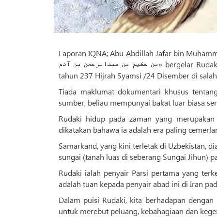
Laporan IQNA; Abu Abdillah Jafar bin Muhammad bin Hakim
بن حکیم‌ بن‌ عبدالرحمن‌ بن‌ آدم» bergelar Rudaki «رودکی» dan dikenali sebagai tuan pujangga dilahirkan pada 4 Dei
Tiada maklumat dokumentari khusus tentan
sumber, beliau mempunyai bakat luar biasa se
Rudaki hidup pada zaman yang merupakan s
dikatakan bahawa ia adalah era paling cemerl
Samarkand, yang kini terletak di Uzbekistan, 
sungai (tanah luas di seberang Sungai Jihun) p
Rudaki ialah penyair Parsi pertama yang terk
adalah tuan kepada penyair abad ini di Iran 
Dalam puisi Rudaki, kita berhadapan dengan k
untuk merebut peluang, kebahagiaan dan keg