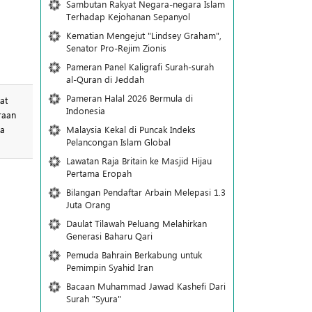
Sambutan Rakyat Negara-negara Islam
Terhadap Kejohanan Sepanyol
Kematian Mengejut "Lindsey Graham",
Senator Pro-Rejim Zionis
Pameran Panel Kaligrafi Surah-surah
al-Quran di Jeddah
Pameran Halal 2026 Bermula di
Indonesia
raan
la
Malaysia Kekal di Puncak Indeks
Pelancongan Islam Global
Lawatan Raja Britain ke Masjid Hijau
Pertama Eropah
Bilangan Pendaftar Arbain Melepasi 1.3
Juta Orang
Daulat Tilawah Peluang Melahirkan
Generasi Baharu Qari
Pemuda Bahrain Berkabung untuk
Pemimpin Syahid Iran
Bacaan Muhammad Jawad Kashefi Dari
Surah "Syura"