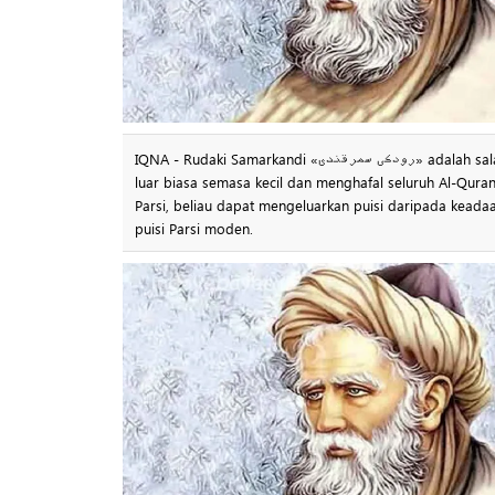
IQNA - Rudaki Samarkandi «رودکی سمرقندی» adalah salah seorang jenius sastera Parsi pada abad ke-4 Hijriah, yang mempunyai bakat
luar biasa semasa kecil dan menghafal seluruh Al-Quran
Parsi, beliau dapat mengeluarkan puisi daripada kead
puisi Parsi moden.