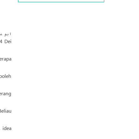
 di Samarkand «رودک سمرقند».
erapa
boleh
berang
eliau
 idea