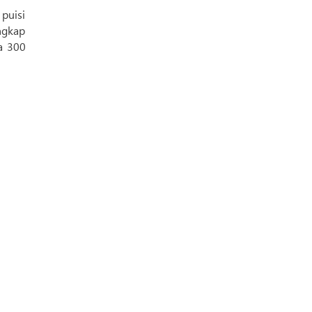
puisi
ngkap
a 300