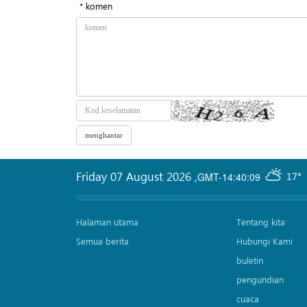
* komen
Friday 07 August 2026
,
GMT-14:40:09
17°
Halaman utama
Tentang kita
Semua berita
Hubungi Kami
buletin
pengundian
cuaca