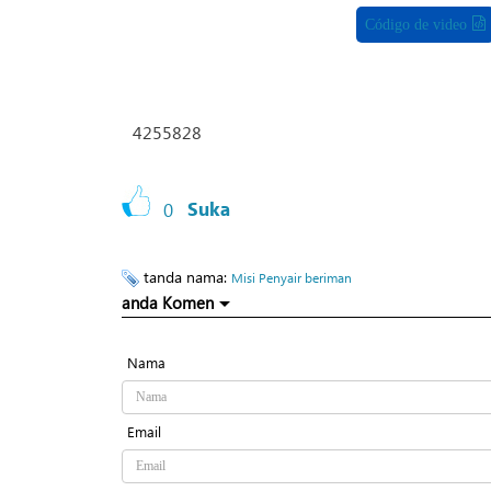
Código de video
4255828
0
Suka
tanda nama:
Misi Penyair beriman
anda Komen
Nama
Email