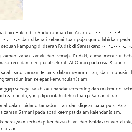
 bin Abdurrahman bin Adam «ابو عبدالله جعفر بن‌ محمد
tahun 237 Hijrah Syamsi /24 Disember di salah sebuah kampung di daerah Rudak
g zaman kanak-kanak dan remaja Rudaki, cuma menurut beb
masa kecil dan menghafal seluruh Al-Quran pada usia 8 tahun.
alah satu zaman terbaik dalam sejarah Iran, dan mungkin 
ang tamadun Iran selepas kemunculan Islam.
dianggap sebagai salah satu bandar terpenting dan makmur di se
ada zaman itu, yang diperintah oleh keluarga Samanid Iran.
enal dalam bidang tamadun Iran dan digelar bapa puisi Parsi. B
pada zaman Samani pada abad keempat dalam kalendar Islam.
epercayaan terhadap ketidakstabilan dan ketidaksetiaan dunia,
embiraan.