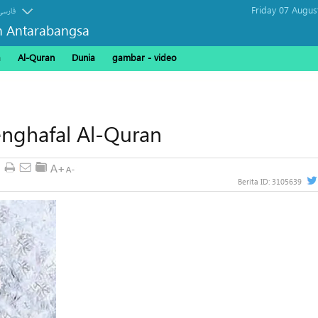
Friday 07 Augus
فارسی
n Antarabangsa
a
Al-Quran
Dunia
gambar - video
nghafal Al-Quran
Berita ID:
3105639