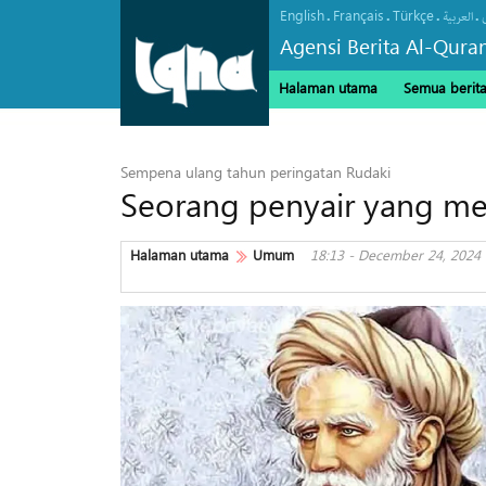
English
Français
Türkçe
.
.
.
.
العربیة
Agensi Berita Al-Qura
Halaman utama
Semua berit
Sempena ulang tahun peringatan Rudaki
Seorang penyair yang me
Halaman utama
Umum
18:13 - December 24, 2024