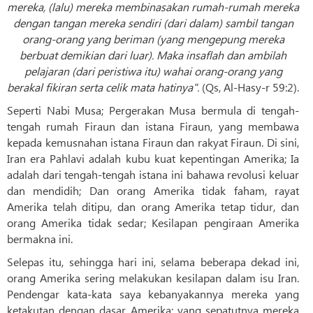
mereka, (lalu) mereka membinasakan rumah-rumah mereka
dengan tangan mereka sendiri (dari dalam) sambil tangan
orang-orang yang beriman (yang mengepung mereka
berbuat demikian dari luar). Maka insaflah dan ambilah
pelajaran (dari peristiwa itu) wahai orang-orang yang
berakal fikiran serta celik mata hatinya".
(Qs, Al-Hasy-r 59:2).
Seperti Nabi Musa; Pergerakan Musa bermula di tengah-
tengah rumah Firaun dan istana Firaun, yang membawa
kepada kemusnahan istana Firaun dan rakyat Firaun. Di sini,
Iran era Pahlavi adalah kubu kuat kepentingan Amerika; Ia
adalah dari tengah-tengah istana ini bahawa revolusi keluar
dan mendidih; Dan orang Amerika tidak faham, rayat
Amerika telah ditipu, dan orang Amerika tetap tidur, dan
orang Amerika tidak sedar; Kesilapan pengiraan Amerika
bermakna ini.
Selepas itu, sehingga hari ini, selama beberapa dekad ini,
orang Amerika sering melakukan kesilapan dalam isu Iran.
Pendengar kata-kata saya kebanyakannya mereka yang
ketakutan dengan dasar Amerika: yang sepatutnya mereka