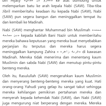
bin Hijasy «عمرو بن حجاش» ke atas bumbung untuk
melemparkan batu ke arah kepala Nabi (SAW). Tiba-tiba
Jibril memberitahu keadaan itu kepada Nabi (SAW), Nabi
(SAW) pun segera bangun dan meninggalkan tempat itu
dan kembali ke Madinah.
Nabi (SAW) menghantar Muhammad bin Muslimah «محمد
بن مسلمه» kepada kabilah Bani Nazir untuk memberitahu
mereka bahawa keputusan yang mereka buat menyebabkan
perjanjian itu terputus dan mereka harus segera
meninggalkan kampung Zahira « قریه زاهره» di kawasan
Madinah. Mereka tidak menerima dan menentang kaum
Muslimin dan sabda Nabi (SAW) dan menutup pintu-pintu
benteng mereka.
Oleh itu, Rasulullah (SAW) mengerahkan kaum Muslimin
dan menyerang benteng-benteng mereka yang kuat. Hati
orang-orang Yahudi yang gelap itu sangat takut sehingga
mereka kehilangan pemikiran pertahanan mereka dan
menyerah kepada kehendak Nabi (SAW), dan Nabi (SAW)
juga mengurung niat berperang dengan mereka. Mereka