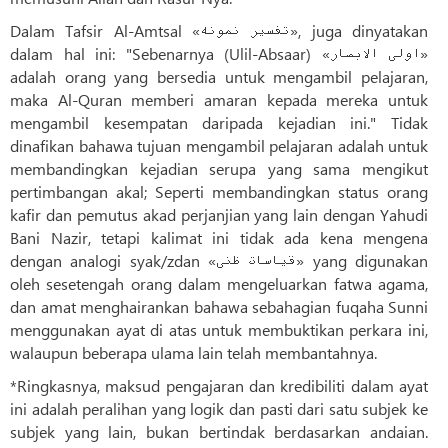
Dalam Tafsir Al-Amtsal «تفسیر نمونه», juga dinyatakan
dalam hal ini: "Sebenarnya (Ulil-Absaar) «اولى الابصار»
adalah orang yang bersedia untuk mengambil pelajaran,
maka Al-Quran memberi amaran kepada mereka untuk
mengambil kesempatan daripada kejadian ini." Tidak
dinafikan bahawa tujuan mengambil pelajaran adalah untuk
membandingkan kejadian serupa yang sama mengikut
pertimbangan akal; Seperti membandingkan status orang
kafir dan pemutus akad perjanjian yang lain dengan Yahudi
Bani Nazir, tetapi kalimat ini tidak ada kena mengena
dengan analogi syak/zdan «قیاسات ظنى» yang digunakan
oleh sesetengah orang dalam mengeluarkan fatwa agama,
dan amat menghairankan bahawa sebahagian fuqaha Sunni
menggunakan ayat di atas untuk membuktikan perkara ini,
walaupun beberapa ulama lain telah membantahnya.
*Ringkasnya, maksud pengajaran dan kredibiliti dalam ayat
ini adalah peralihan yang logik dan pasti dari satu subjek ke
subjek yang lain, bukan bertindak berdasarkan andaian.