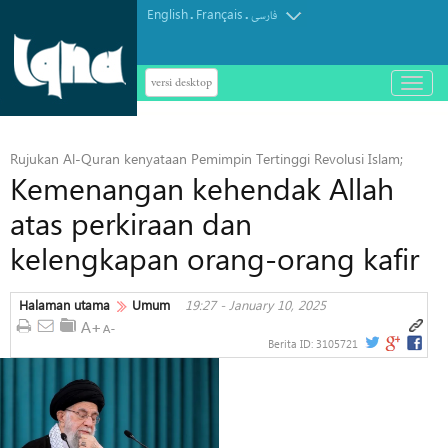
English
Français
.
.
فارسی
versi desktop
باز
و
بسته
کردن
Rujukan Al-Quran kenyataan Pemimpin Tertinggi Revolusi Islam;
منو
Kemenangan kehendak Allah
atas perkiraan dan
kelengkapan orang-orang kafir
Halaman utama
Umum
19:27 - January 10, 2025
Berita ID:
3105721