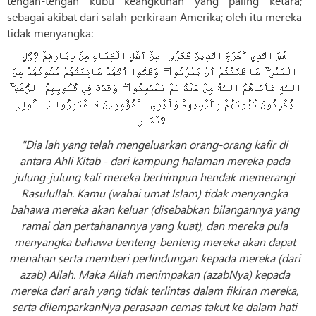
tengah-tengah kubu keangkuhan yang paling ketara;
sebagai akibat dari salah perkiraan Amerika; oleh itu mereka
tidak menyangka:
هُوَ الَّذِي أَخْرَجَ الَّذِينَ كَفَرُوا مِنْ أَهْلِ الْكِتَابِ مِنْ دِيَارِهِمْ لِأَوَّلِ
الْحَشْرِ ۚ مَا ظَنَنْتُمْ أَنْ يَخْرُجُوا ۖ وَظَنُّوا أَنَّهُمْ مَانِعَتُهُمْ حُصُونُهُمْ مِنَ
اللَّهِ فَأَتَاهُمُ اللَّهُ مِنْ حَيْثُ لَمْ يَحْتَسِبُوا ۖ وَقَذَفَ فِي قُلُوبِهِمُ الرُّعْبَ ۚ
يُخْرِبُونَ بُيُوتَهُمْ بِأَيْدِيهِمْ وَأَيْدِي الْمُؤْمِنِينَ فَاعْتَبِرُوا يَا أُولِي
الْأَبْصَارِ
"Dia lah yang telah mengeluarkan orang-orang kafir di
antara Ahli Kitab - dari kampung halaman mereka pada
julung-julung kali mereka berhimpun hendak memerangi
Rasulullah. Kamu (wahai umat Islam) tidak menyangka
bahawa mereka akan keluar (disebabkan bilangannya yang
ramai dan pertahanannya yang kuat), dan mereka pula
menyangka bahawa benteng-benteng mereka akan dapat
menahan serta memberi perlindungan kepada mereka (dari
azab) Allah. Maka Allah menimpakan (azabNya) kepada
mereka dari arah yang tidak terlintas dalam fikiran mereka,
serta dilemparkanNya perasaan cemas takut ke dalam hati