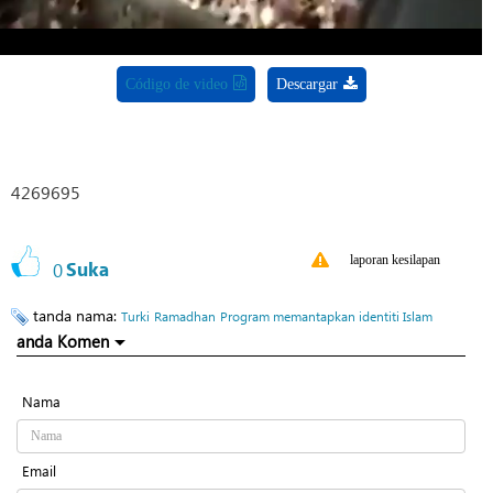
Código de video
Descargar
4269695
laporan kesilapan
0
Suka
tanda nama:
Turki
Ramadhan
Program memantapkan identiti Islam
anda Komen
Nama
Email