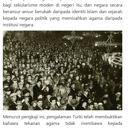
bagi sekularisme moden di negeri itu, dan negara secara
beransur-ansur berubah daripada identiti Islam dan sejarah
kepada negara politik yang memisahkan agama daripada
institusi negara.
Menurut pengkaji ini, pengalaman Turki telah membuktikan
bahawa tekanan agama tidak membawa kepada