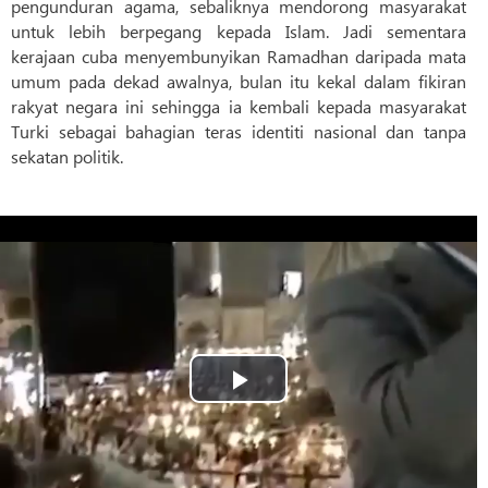
pengunduran agama, sebaliknya mendorong masyarakat
untuk lebih berpegang kepada Islam. Jadi sementara
kerajaan cuba menyembunyikan Ramadhan daripada mata
umum pada dekad awalnya, bulan itu kekal dalam fikiran
rakyat negara ini sehingga ia kembali kepada masyarakat
Turki sebagai bahagian teras identiti nasional dan tanpa
sekatan politik.
Play
Video