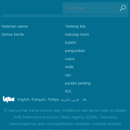
Halaman utama
Tentang kita
Semua berita
Hubungi Kami
buletin
pengundian
cuaca
Arkib
cari
pautan penting
RSS
English
Français
Türkçe
.
.
.
.
فارسی
العربیة
©
Semua hak harta industri dan intelektual dari laman web ini adalah
milik International Koranic News Agency (IQNA). Sebarang
kandungannya akan mengakibatkan tindakan undang-undang