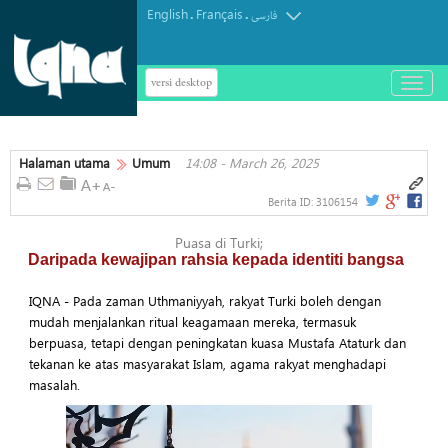
English
Français
.
.
فارسی
versi desktop
باز
و
بسته
کردن
Halaman utama
Umum
14:08 - March 26, 2025
منو
Berita ID:
3106154
Puasa di Turki;
Daripada kewajipan rahsia kepada identiti bangsa
IQNA - Pada zaman Uthmaniyyah, rakyat Turki boleh dengan
mudah menjalankan ritual keagamaan mereka, termasuk
berpuasa, tetapi dengan peningkatan kuasa Mustafa Ataturk dan
tekanan ke atas masyarakat Islam, agama rakyat menghadapi
masalah.