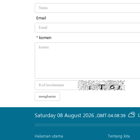
Email
* komen
Saturday 08 August 2026
,
GMT-04:08:39
1
Halaman utama
Tentang kita