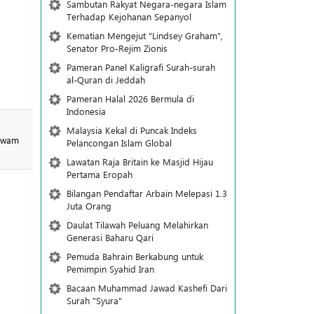
Sambutan Rakyat Negara-negara Islam
Terhadap Kejohanan Sepanyol
Kematian Mengejut "Lindsey Graham",
Senator Pro-Rejim Zionis
Pameran Panel Kaligrafi Surah-surah
al-Quran di Jeddah
Pameran Halal 2026 Bermula di
Indonesia
Malaysia Kekal di Puncak Indeks
 awam
Pelancongan Islam Global
Lawatan Raja Britain ke Masjid Hijau
Pertama Eropah
Bilangan Pendaftar Arbain Melepasi 1.3
Juta Orang
Daulat Tilawah Peluang Melahirkan
Generasi Baharu Qari
Pemuda Bahrain Berkabung untuk
Pemimpin Syahid Iran
Bacaan Muhammad Jawad Kashefi Dari
Surah "Syura"