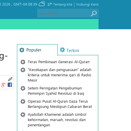
|
t 2026 ,
GMT-04:08:39
17°
Tentang kita
Hubungi Kami
Populer
Terkini
g-
Teras Pembinaan Generasi Al-Quran
"Kecekapan dan penguasaan" adalah
kriteria untuk menerima qari di Radio
Mesir
Setem Peringatan Pengebumian
Pemimpin Syahid Revolusi di Iraq
Operasi Pusat Al-Quran Gaza Terus
Berlangsung Meskipun Cabaran Berat
Ayatollah Khamenei adalah simbol
kehormatan, maruah, revolusi dan
penentangan