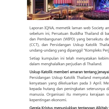
Laporan IQNA, memetik laman web Society and
sebelum ini, Persatuan Buddha Thailand di b
dan Pembangunan (WIPD) yang bersekutu dengan Pejabat Sheikh Al-Is
(CCT), dan Persidangan Uskup Katolik Thai
undang-undang yang dipanggil "Kompleks Perj
Setiap kumpulan ini telah menyatakan kebi
dalam menghalalkan perjudian di Thailand.
Uskup Katolik memberi amaran tentang jenayah
Persidangan Uskup Katolik Thailand menyata
kenyataan yang dikeluarkan pada 3 April. 
kepada hutang dan peningkatan seterusnya 
manusia. Organisasi itu menyeru kerajaan 
kepentingan ekonomi.
Gereja Kristus menunjukkan tentangan Alkitab 