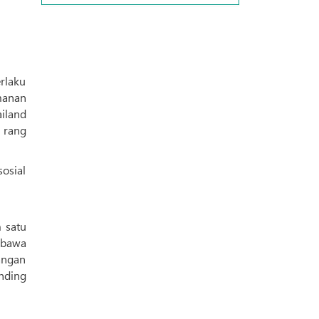
rlaku
manan
 rang
osial
 satu
mbawa
angan
nding