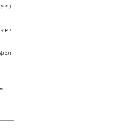
l yang
nggah
jabat
an