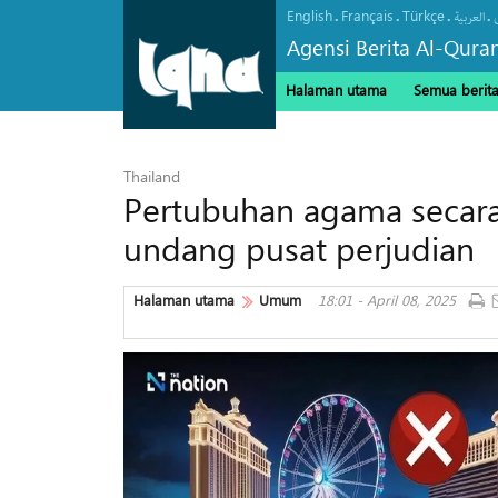
English
Français
Türkçe
.
.
.
.
العربیة
Agensi Berita Al-Qura
Halaman utama
Semua berit
Thailand
Pertubuhan agama secar
undang pusat perjudian
Halaman utama
Umum
18:01 - April 08, 2025