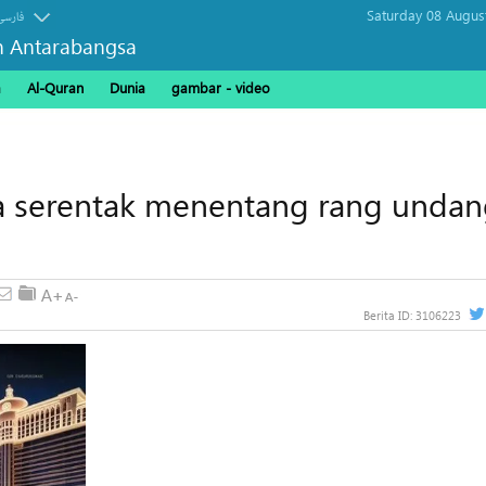
Saturday 08 Augus
فارسی
n Antarabangsa
a
Al-Quran
Dunia
gambar - video
a serentak menentang rang undan
Berita ID:
3106223