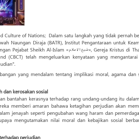
 Culture of Nations; Dalam satu langkah yang tidak pernah be
awah Naungan Diraja (BATR), Institut Pengantaraan untuk Kea
lam «شیخ‌الاسلام», Gereja Kristus di Thailand
land (CBCT) telah mengeluarkan kenyataan yang mengantarai
udian".
mbangan yang mendalam tentang implikasi moral, agama dan s
 dan kerosakan sosial
kan bantahan kerasnya terhadap rang undang-undang itu dalam
Mereka memberi amaran bahawa ketagihan perjudian akan me
dalam jenayah seperti pengubahan wang haram dan pemerdag
supaya mengutamakan nilai moral dan kebajikan sosial berba
terhadap perjudian