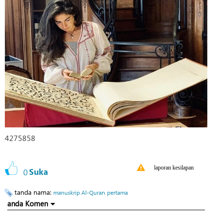
4275858
laporan kesilapan
0
Suka
tanda nama:
manuskrip Al-Quran
pertama
anda Komen