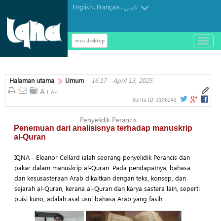
English
Français
.
.
فارسی
versi desktop
باز
و
بسته
کردن
Halaman utama
Umum
16:17 - April 13, 2025
منو
Berita ID:
3106243
Penyelidik Perancis
Penemuan dari analisisnya terhadap manuskrip
al-Quran
IQNA - Eleanor Cellard ialah seorang penyelidik Perancis dan
pakar dalam manuskrip al-Quran. Pada pendapatnya, bahasa
dan kesusasteraan Arab dikaitkan dengan teks, konsep, dan
sejarah al-Quran, kerana al-Quran dan karya sastera lain, seperti
puisi kuno, adalah asal usul bahasa Arab yang fasih.