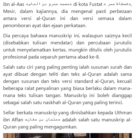
ibn al-Aas «مسجد عمرو بن العاص» di kota Fustat « فسطاط مصر»,
Mesir, dalam kajiannya, dia mengenal pasti perbezaan
antara versi al-Quran ini dan versi semasa dalam
penomboran ayat dan ejaan perkataan.
Dia percaya bahawa manuskrip ini, walaupun saiznya kecil
(disebabkan tulisan mendatar) dan percubaan jurutulis
untuk menyelamatkan kertas, mungkin ditulis oleh jurutulis
profesional pada separuh pertama abad ke-8.
Salah satu ciri yang paling penting ialah susunan surah dan
ayat dibuat dengan teliti dan teks al-Quran adalah sama
dengan susunan dan teks versi standard al-Quran, kecuali
beberapa ralat penyalinan yang biasa berlaku dalam mana-
mana teks tulisan tangan. Manuskrip ini boleh dianggap
sebagai salah satu naskhah al-Quran yang paling terinci.
Sellar berkata manuskrip yang dinisbahkan kepada Uthman
ibn Affan «عثمان بن عفان» adalah salah satu manuskrip al-
Quran yang paling mengagumkan.