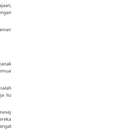
ajaan,
engan
laman
kanak
 semua
salah
a itu
mesej
ereka
sangat