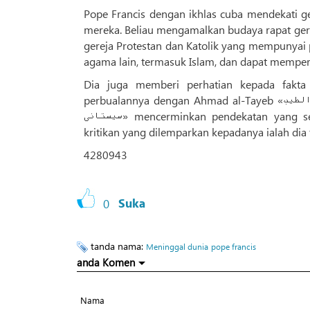
Pope Francis dengan ikhlas cuba mendekati g
mereka. Beliau mengamalkan budaya rapat ger
gereja Protestan dan Katolik yang mempunyai 
agama lain, termasuk Islam, dan dapat mempe
Dia juga memberi perhatian kepada fakt
perbualannya dengan Ahmad al-Tayeb «احمد الطیب», Syeikh al-Azhar «شیخ الازهر», dan Ayatollah Sistani «آیت‌الله
سیستانی» mencerminkan pendekatan yang sesuai untuk interaksi dan dialog antara agama. Sedangkan antara
kritikan yang dilemparkan kepadanya ialah dia
4280943
0
Suka
tanda nama:
Meninggal dunia
pope francis
anda Komen
Nama