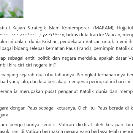
itut Kajian Strategik Islam Kontemporari (MARAM), Hujjatul
uka ini dalam dunia Kristian, pendekatan Vatican untuk memilih
lbagai bidang selepas kematian Paus Francis, pemimpin Katolik d
 sebagai entiti politik dan negara merdeka, apakah dasar Va
 kira ciri-ciri negara ini?
epanjang sejarah dua ribu tahunnya. Peringkat terbaharunya be
bad yang lalu, dan kita bercakap mengenai peringkat ini hari ini.
 kerana ia merupakan pusat penganut Katolik dunia dan memp
gara dengan Paus sebagai ketuanya. Oleh itu, Paus berada di k
gara.
alam pengertiannya sendiri. Vatican diiktiraf oleh kerajaan lai
asuk Iran, di Vatican bermakna negara yang berbeza telah mengi