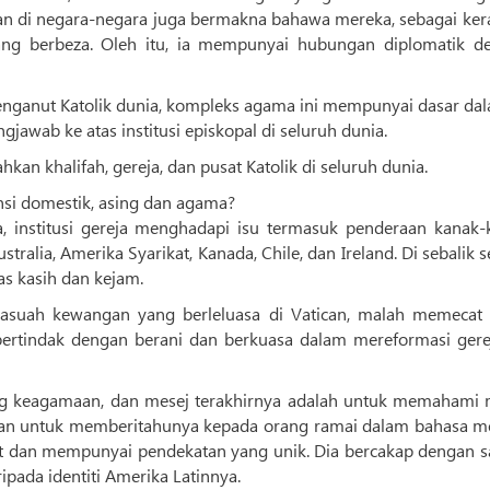
can di negara-negara juga bermakna bahawa mereka, sebagai ker
ng berbeza. Oleh itu, ia mempunyai hubungan diplomatik d
penganut Katolik dunia, kompleks agama ini mempunyai dasar da
jawab ke atas institusi episkopal di seluruh dunia.
hkan khalifah, gereja, dan pusat Katolik di seluruh dunia.
si domestik, asing dan agama?
sa, institusi gereja menghadapi isu termasuk penderaan kanak-
stralia, Amerika Syarikat, Kanada, Chile, dan Ireland. Di sebalik
as kasih dan kejam.
rasuah kewangan yang berleluasa di Vatican, malah memecat 
bertindak dengan berani dan berkuasa dalam mereformasi gerej
ang keagamaan, dan mesej terakhirnya adalah untuk memahami 
n, dan untuk memberitahunya kepada orang ramai dalam bahasa m
kuat dan mempunyai pendekatan yang unik. Dia bercakap dengan 
pada identiti Amerika Latinnya.