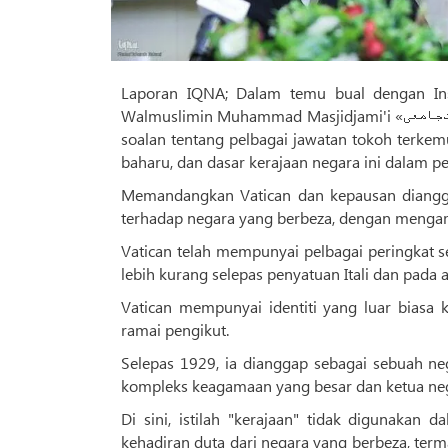
Laporan IQNA; Dalam temu bual dengan Inst
Walmuslimin Muhammad Masjidjami'i «حجت‌الاسلام والمسلمين محمد مسجدجامعی», bekas duta Iran ke Vatican, menjawab
soalan tentang pelbagai jawatan tokoh terkem
baharu, dan dasar kerajaan negara ini dalam pe
Memandangkan Vatican dan kepausan dianggap
terhadap negara yang berbeza, dengan mengambil
Vatican telah mempunyai pelbagai peringkat s
lebih kurang selepas penyatuan Itali dan pada a
Vatican mempunyai identiti yang luar biasa
ramai pengikut.
Selepas 1929, ia dianggap sebagai sebuah ne
kompleks keagamaan yang besar dan ketua ne
Di sini, istilah "kerajaan" tidak digunakan d
kehadiran duta dari negara yang berbeza, term