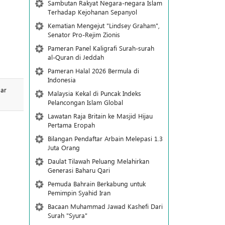
Sambutan Rakyat Negara-negara Islam
Terhadap Kejohanan Sepanyol
Kematian Mengejut "Lindsey Graham",
Senator Pro-Rejim Zionis
Pameran Panel Kaligrafi Surah-surah
al-Quran di Jeddah
Pameran Halal 2026 Bermula di
Indonesia
sar
Malaysia Kekal di Puncak Indeks
Pelancongan Islam Global
Lawatan Raja Britain ke Masjid Hijau
Pertama Eropah
Bilangan Pendaftar Arbain Melepasi 1.3
Juta Orang
Daulat Tilawah Peluang Melahirkan
Generasi Baharu Qari
Pemuda Bahrain Berkabung untuk
Pemimpin Syahid Iran
Bacaan Muhammad Jawad Kashefi Dari
Surah "Syura"