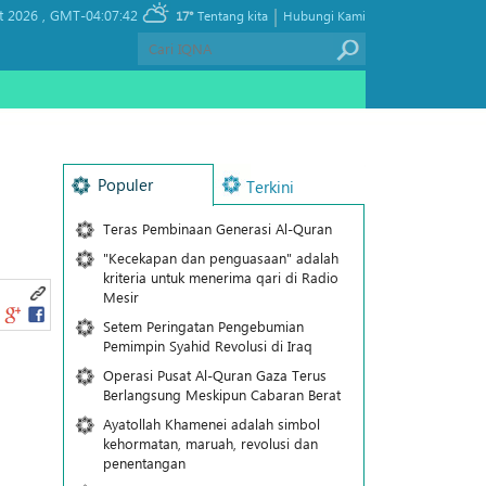
|
t 2026 ,
GMT-04:07:42
17°
Tentang kita
Hubungi Kami
Populer
Terkini
Teras Pembinaan Generasi Al-Quran
"Kecekapan dan penguasaan" adalah
kriteria untuk menerima qari di Radio
Mesir
Setem Peringatan Pengebumian
Pemimpin Syahid Revolusi di Iraq
Operasi Pusat Al-Quran Gaza Terus
Berlangsung Meskipun Cabaran Berat
Ayatollah Khamenei adalah simbol
kehormatan, maruah, revolusi dan
penentangan