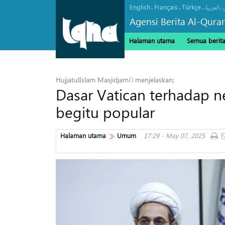
English
Français
Türkçe
.
.
.
.
العربیة
Agensi Berita Al-Qura
Halaman utama
Semua berit
HujjatulIslam Masjidjami'i menjelaskan;
Dasar Vatican terhadap 
begitu popular
Halaman utama
Umum
17:29 - May 07, 2025