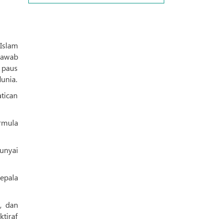
Islam
 paus
unia.
tican
rmula
unyai
epala
n, dan
ktiraf