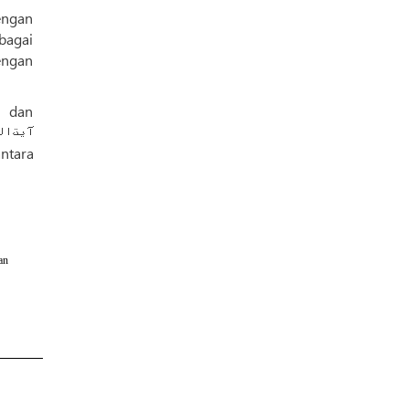
engan
bagai
engan
, dan
an