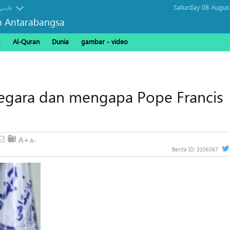
Saturday 08 Augus
فارسی
n Antarabangsa
a
Al-Quran
Dunia
gambar - video
negara dan mengapa Pope Francis
Berita ID:
3106367