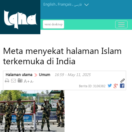
English
Français
.
.
فارسی
versi desktop
باز
و
بسته
کردن
Meta menyekat halaman Islam
منو
terkemuka di India
Halaman utama
Umum
16:59 - May 11, 2025
Berita ID:
3106382