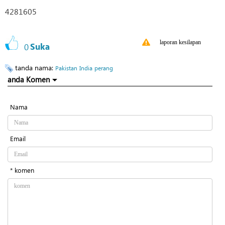
4281605
laporan kesilapan
0
Suka
tanda nama:
Pakistan
India
perang
anda Komen
Nama
Email
* komen