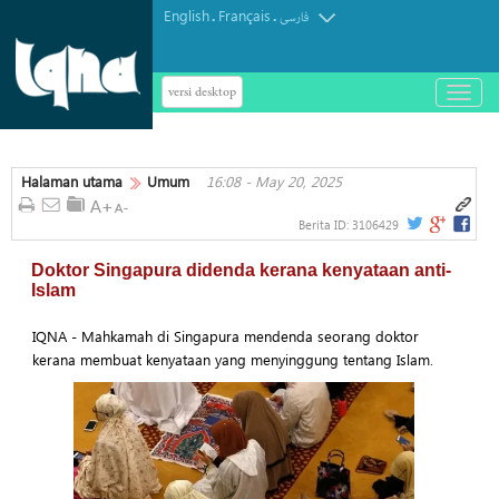
English
Français
.
.
فارسی
versi desktop
باز
و
بسته
کردن
Halaman utama
Umum
16:08 - May 20, 2025
منو
Berita ID:
3106429
Doktor Singapura didenda kerana kenyataan anti-
Islam
IQNA - Mahkamah di Singapura mendenda seorang doktor
kerana membuat kenyataan yang menyinggung tentang Islam.