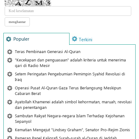
Populer
Terkini
Teras Pembinaan Generasi Al-Quran
"Kecekapan dan penguasaan" adalah kriteria untuk menerima
qari di Radio Mesir
Setem Peringatan Pengebumian Pemimpin Syahid Revolusi di
Iraq
Operasi Pusat Al-Quran Gaza Terus Berlangsung Meskipun
Cabaran Berat
Ayatollah Khamenei adalah simbol kehormatan, maruah, revolusi
dan penentangan
Sambutan Rakyat Negara-negara Islam Terhadap Kejohanan
Sepanyol
Kematian Mengejut "Lindsey Graham", Senator Pro-Rejim Zionis
Pameran Panel Kaligrafi Surah-surah al-Quran di Jeddah