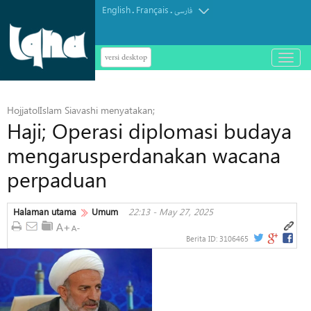
English
Français
.
.
فارسی
versi desktop
باز
و
بسته
کردن
HojjatolIslam Siavashi menyatakan;
منو
Haji; Operasi diplomasi budaya
mengarusperdanakan wacana
perpaduan
Halaman utama
Umum
22:13 - May 27, 2025
Berita ID:
3106465