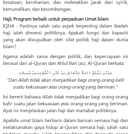
kesatuan, kerohanian, dan meletakkan jarak dari syirik,
kemunafikan, dan kesombongan.
Haji; Program terbaik untuk perpaduan Umat Islam
IQNA - Pastinya salah satu aspek terpenting dalam ibadah
haji ialah dimensi politiknya. Apakah fungsi dan kapasiti
yang akan diwujudkan oleh sifat politik haji dalam dunia
Islam?
Agama adalah sama dengan politik, dan kepercayaan ini
berasal dari al-Quran dan Ahlul Bait (as). Al-Quran berkata:
«وَلَن یَجْعَلَ اللهُ لِلْکافِرینَ عَلَی الْمُؤمِنینَ سَبیلا»
"Dan Allah tidak akan menjadikan bagi orang-orang kafir
suatu kekuasaan atas orang-orang yang beriman."
Ini bererti bahawa Allah tidak menjadikan bagi orang-orang
kafir suatu jalan kekuasaan atas orang-orang yang beriman.
Ayat ini menjelaskan jalan haji dan martabat politiknya.
Apabila umat Islam berbaris dalam barisan semasa haji dan
melaksanakan gaya hidup al-Quran semasa haji, salah satu
tindakan mereka ialah "menjauhkan diri daripada orang