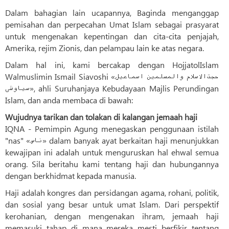
Dalam bahagian lain ucapannya, Baginda menganggap
pemisahan dan perpecahan Umat Islam sebagai prasyarat
untuk mengenakan kepentingan dan cita-cita penjajah,
Amerika, rejim Zionis, dan pelampau lain ke atas negara.
Dalam hal ini, kami bercakap dengan HojjatolIslam
Walmuslimin Ismail Siavoshi «حجت‌الاسلام والمسلمین اسماعیل
سیاوشی», ahli Suruhanjaya Kebudayaan Majlis Perundingan
Islam, dan anda membaca di bawah:
Wujudnya tarikan dan tolakan di kalangan jemaah haji
IQNA - Pemimpin Agung menegaskan penggunaan istilah
"nas" «ناس» dalam banyak ayat berkaitan haji menunjukkan
kewajipan ini adalah untuk menguruskan hal ehwal semua
orang. Sila beritahu kami tentang haji dan hubungannya
dengan berkhidmat kepada manusia.
Haji adalah kongres dan persidangan agama, rohani, politik,
dan sosial yang besar untuk umat Islam. Dari perspektif
kerohanian, dengan mengenakan ihram, jemaah haji
memasuki tahap di mana mereka mesti berfikir tentang