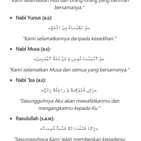
bersamanya."
Nabi Yunus (a.s):
«وَ نَجَّيْناهُ مِنَ الْغَمِّ»
"Kami selamatkannya daripada kesedihan."
Nabi Musa (a.s):
«وَ أَنْجَيْنا مُوسى‌ وَ مَنْ مَعَهُ أَجْمَعِينَ»
"Kami selamatkan Musa dan semua yang bersamanya."
Nabi ‘Isa (a.s):
«إِنِّي مُتَوَفِّيكَ وَ رافِعُكَ إِلَيَّ»
"Sesungguhnya Aku akan mewafatkanmu dan
mengangkatmu kepada-Ku."
Rasulullah (s.a.w):
«إِنَّا فَتَحْنا لَكَ فَتْحاً مُبِيناً»
"Sesungguhnya Kami telah memberikan kepadamu