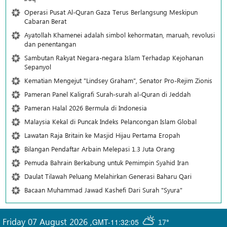
Operasi Pusat Al-Quran Gaza Terus Berlangsung Meskipun
Cabaran Berat
Ayatollah Khamenei adalah simbol kehormatan, maruah, revolusi
dan penentangan
Sambutan Rakyat Negara-negara Islam Terhadap Kejohanan
Sepanyol
Kematian Mengejut "Lindsey Graham", Senator Pro-Rejim Zionis
Pameran Panel Kaligrafi Surah-surah al-Quran di Jeddah
Pameran Halal 2026 Bermula di Indonesia
Malaysia Kekal di Puncak Indeks Pelancongan Islam Global
Lawatan Raja Britain ke Masjid Hijau Pertama Eropah
Bilangan Pendaftar Arbain Melepasi 1.3 Juta Orang
Pemuda Bahrain Berkabung untuk Pemimpin Syahid Iran
Daulat Tilawah Peluang Melahirkan Generasi Baharu Qari
Bacaan Muhammad Jawad Kashefi Dari Surah "Syura"
Friday 07 August 2026
,
GMT-11:32:05
17°