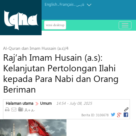
English
Français
.
.
فارسی
versi desktop
باز
و
بسته
کردن
Al-Quran dan Imam Hussain (a.s)/4
منو
Raj‘ah Imam Husain (a.s):
Kelanjutan Pertolongan Ilahi
kepada Para Nabi dan Orang
Beriman
Halaman utama
Umum
14:54 - July 08, 2025
Berita ID:
3106678