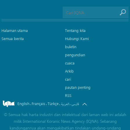
Halaman utama
Tentang kita
Semua berita
Hubungi Kami
buletin
pengundian
cuaca
Arkib
cari
pautan penting
RSS
English
Français
Türkçe
.
.
.
.
فارسی
العربیة
©
Semua hak harta industri dan intelektual dari laman web ini adalah
milik International Koranic News Agency (IQNA). Sebarang
kandungannya akan mengakibatkan tindakan undang-undang