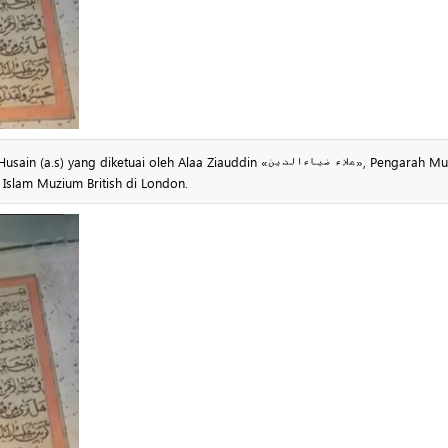
iketuai oleh Alaa Ziauddin «علاء ضیاءالدین», Pengarah Muzium
Islam Muzium British di London.