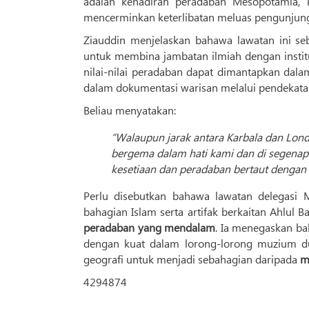
adalah kehadiran peradaban Mesopotamia, 
mencerminkan keterlibatan meluas pengunjung 
Ziauddin menjelaskan bahawa lawatan ini s
untuk membina jambatan ilmiah dengan instit
nilai-nilai peradaban dapat dimantapkan dala
dalam dokumentasi warisan melalui pendeka
Beliau menyatakan:
“Walaupun jarak antara Karbala dan Lond
bergema dalam hati kami dan di segenap
kesetiaan dan peradaban bertaut dengan 
Perlu disebutkan bahawa lawatan delegasi 
bahagian Islam serta artifak berkaitan Ahlul 
peradaban yang mendalam
. Ia menegaskan ba
dengan kuat dalam lorong-lorong muzium d
geografi untuk menjadi sebahagian daripada
m
4294874