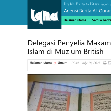
English
Français
Türkçe
.
.
.
.
العربیة
Agensi Berita Al-Qura
Halaman utama
Semua berit
Delegasi Penyelia Makam
Islam di Muzium British
Halaman utama
Umum
16:44 - July 18, 2025