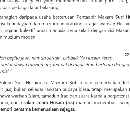
khususnya di galeri yang mempamerkan artifak purba Iraq,
dari pelbagai latar belakang.
ebahagian daripada usaha berterusan Pentadbir Makam
Suci Hu
usi kebudayaan dan muzium antarabangsa, agar warisan Husain
m ingatan kolektif umat manusia serta selari dengan visi Makam
tan muzium moden.
on begitu jauh, namun seruan ‘Labbaik Ya Husain’ tetap
 sudut dewan muzium ini, tempat di mana ilmu bertemu dengan
misi.”
Makam Suci Husaini ke Muzium British dan pemerhatian ter
Bait (a.s) bukan sekadar lawatan budaya biasa, tetapi merupakan
hawa warisan Islam, tamadun Iraq dan suara Karbala berpotensi
unia, dan
risalah Imam Husain (a.s)
mampu menembusi semp
emori bersama kemanusiaan sejagat
.