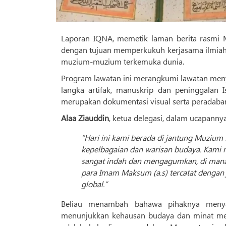
Laporan IQNA, memetik laman berita rasmi 
dengan tujuan memperkukuh kerjasama ilmiah
muzium-muzium terkemuka dunia.
Program lawatan ini merangkumi lawatan meny
langka artifak, manuskrip dan peninggalan I
merupakan dokumentasi visual serta peradaba
Alaa Ziauddin
, ketua delegasi, dalam ucapannya
“Hari ini kami berada di jantung Muzium B
kepelbagaian dan warisan budaya. Kami
sangat indah dan mengagumkan, di mana 
para Imam Maksum (a.s) tercatat dengan 
global.”
Beliau menambah bahawa pihaknya menya
menunjukkan kehausan budaya dan minat mend