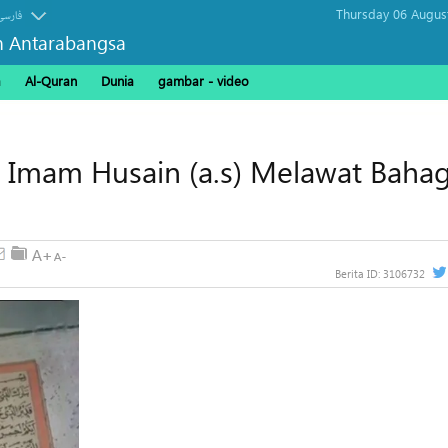
Thursday 06 Augus
فارسی
n Antarabangsa
a
Al-Quran
Dunia
gambar - video
 Imam Husain (a.s) Melawat Baha
Berita ID:
3106732