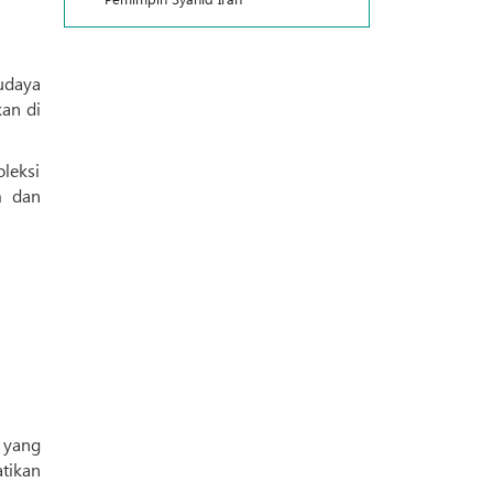
udaya
an di
leksi
m dan
 yang
tikan