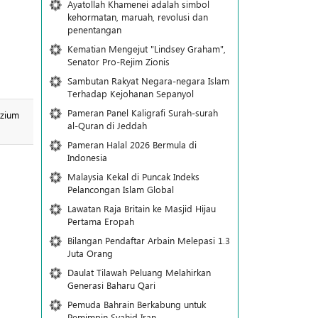
Ayatollah Khamenei adalah simbol
kehormatan, maruah, revolusi dan
penentangan
Kematian Mengejut "Lindsey Graham",
Senator Pro-Rejim Zionis
Sambutan Rakyat Negara-negara Islam
Terhadap Kejohanan Sepanyol
Pameran Panel Kaligrafi Surah-surah
al-Quran di Jeddah
Pameran Halal 2026 Bermula di
Indonesia
Malaysia Kekal di Puncak Indeks
Pelancongan Islam Global
Lawatan Raja Britain ke Masjid Hijau
Pertama Eropah
Bilangan Pendaftar Arbain Melepasi 1.3
Juta Orang
Daulat Tilawah Peluang Melahirkan
Generasi Baharu Qari
Pemuda Bahrain Berkabung untuk
Pemimpin Syahid Iran