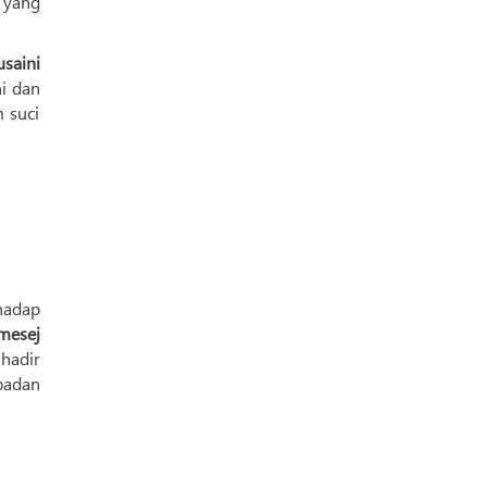
 yang
saini
i dan
 suci
hadap
mesej
 hadir
adan