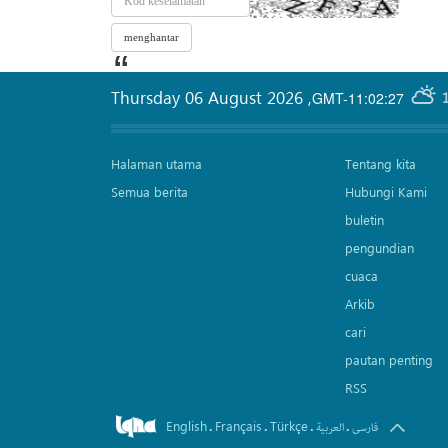
Thursday 06 August 2026
,
GMT-11:02:27
Halaman utama
Tentang kita
Semua berita
Hubungi Kami
buletin
pengundian
cuaca
Arkib
cari
pautan penting
RSS
English
Français
Türkçe
.
.
.
.
فارسی
العربیة