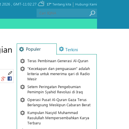
|
t 2026 ,
GMT-11:02:27
17°
Tentang kita
Hubungi Kami
gian
Populer
Terkini
Teras Pembinaan Generasi Al-Quran
"Kecekapan dan penguasaan" adalah
kriteria untuk menerima qari di Radio
Mesir
Setem Peringatan Pengebumian
Pemimpin Syahid Revolusi di Iraq
Operasi Pusat Al-Quran Gaza Terus
Berlangsung Meskipun Cabaran Berat
Kumpulan Nasyid Muhammad
Rasulullah Mempersembahkan Karya
Terbaru