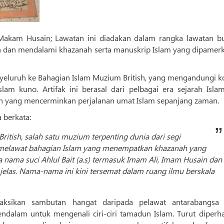
Makam Husain; Lawatan ini diadakan dalam rangka lawatan b
 dan mendalami khazanah serta manuskrip Islam yang dipamerk
eluruh ke Bahagian Islam Muzium British, yang mengandungi ko
slam kuno. Artifak ini berasal dari pelbagai era sejarah Isla
n yang mencerminkan perjalanan umat Islam sepanjang zaman.
 berkata:
ritish, salah satu muzium terpenting dunia dari segi
 melawat bahagian Islam yang menempatkan khazanah yang
nama suci Ahlul Bait (a.s) termasuk Imam Ali, Imam Husain dan
jelas. Nama-nama ini kini tersemat dalam ruang ilmu berskala
ksikan sambutan hangat daripada pelawat antarabangsa
alam untuk mengenali ciri-ciri tamadun Islam. Turut diperha