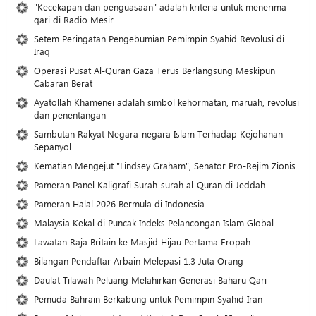
"Kecekapan dan penguasaan" adalah kriteria untuk menerima
qari di Radio Mesir
Setem Peringatan Pengebumian Pemimpin Syahid Revolusi di
Iraq
Operasi Pusat Al-Quran Gaza Terus Berlangsung Meskipun
Cabaran Berat
Ayatollah Khamenei adalah simbol kehormatan, maruah, revolusi
dan penentangan
Sambutan Rakyat Negara-negara Islam Terhadap Kejohanan
Sepanyol
Kematian Mengejut "Lindsey Graham", Senator Pro-Rejim Zionis
Pameran Panel Kaligrafi Surah-surah al-Quran di Jeddah
Pameran Halal 2026 Bermula di Indonesia
Malaysia Kekal di Puncak Indeks Pelancongan Islam Global
Lawatan Raja Britain ke Masjid Hijau Pertama Eropah
Bilangan Pendaftar Arbain Melepasi 1.3 Juta Orang
Daulat Tilawah Peluang Melahirkan Generasi Baharu Qari
Pemuda Bahrain Berkabung untuk Pemimpin Syahid Iran