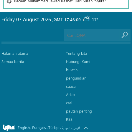
Bacaan Muhammad Jawad Kashefi Dari Surah "Syura"
Friday 07 August 2026
,
GMT-17:46:09
17°
Halaman utama
Tentang kita
Semua berita
Hubungi Kami
buletin
pengundian
cuaca
Arkib
cari
pautan penting
RSS
English
Français
Türkçe
.
.
.
.
فارسی
العربیة