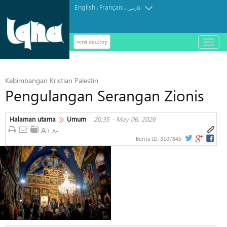
English
Français
.
.
فارسی
versi desktop
باز
و
بسته
کردن
Kebimbangan Kristian Palestin
منو
Pengulangan Serangan Zionis
Halaman utama
Umum
20:35 - May 06, 2026
Berita ID:
3107845