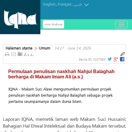
English
Français
.
.
فارسی
versi desktop
باز
و
بسته
کردن
Halaman utama
Umum
14:17 - June 14, 2026
منو
Berita ID:
3107983
Permulaan penulisan naskhah Nahjul Balaghah
berharga di Makam Imam Ali (a.s.)
IQNA - Makam Suci Alawi mengumumkan permulaan projek
penulisan naskhah berharga Nahjul Balaghah sebagai projek
pertama seumpamanya dalam dunia Islam.
Laporan IQNA, memetik laman web Makam Suci Hussaini;
Bahagian Hal Ehwal Intelektual dan Budaya Makam tersebut,