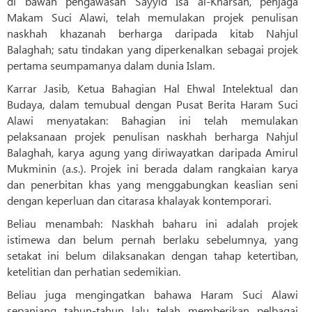
di bawah pengawasan Sayyid Isa al-Kharsan, penjaga
Makam Suci Alawi, telah memulakan projek penulisan
naskhah khazanah berharga daripada kitab Nahjul
Balaghah; satu tindakan yang diperkenalkan sebagai projek
pertama seumpamanya dalam dunia Islam.
Karrar Jasib, Ketua Bahagian Hal Ehwal Intelektual dan
Budaya, dalam temubual dengan Pusat Berita Haram Suci
Alawi menyatakan: Bahagian ini telah memulakan
pelaksanaan projek penulisan naskhah berharga Nahjul
Balaghah, karya agung yang diriwayatkan daripada Amirul
Mukminin (a.s.). Projek ini berada dalam rangkaian karya
dan penerbitan khas yang menggabungkan keaslian seni
dengan keperluan dan citarasa khalayak kontemporari.
Beliau menambah: Naskhah baharu ini adalah projek
istimewa dan belum pernah berlaku sebelumnya, yang
setakat ini belum dilaksanakan dengan tahap ketertiban,
ketelitian dan perhatian sedemikian.
Beliau juga mengingatkan bahawa Haram Suci Alawi
sepanjang tahun-tahun lalu telah memberikan pelbagai