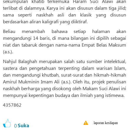
sekumpulan khatib terkemuka Haram Suci Alawi akan
terlibat di dalamnya. Karya ini akan disusun dalam tiga jilid;
sama seperti naskhah asli dan klasik yang disusun
berdasarkan aliran kaligrafi yang diiktiraf.
Beliau menambah bahawa setiap halaman akan
mengandungi 14 baris, di mana bilangan ini dipilih sebagai
niat dan tabaruk dengan nama-nama Empat Belas Maksum
(a.s.).
Nahjul Balaghah merupakan salah satu sumber intelektual,
sastera dan pengetahuan terpenting dalam warisan Islam,
dan mengandungi khutbah, surat-surat dan hikmah-hikmah
Amirul Mukminin Imam Ali (a.s.). Oleh itu, projek penulisan
naskhah berharga yang disokong oleh Makam Suci Alawi ini
mempunyai kepentingan budaya dan ilmiah yang istimewa.
4357862
laporan kesilapan
0
Suka