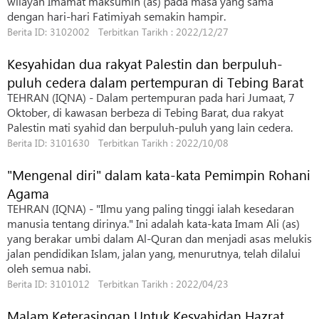
wilayah Imamat maksumin (as) pada masa yang sama
dengan hari-hari Fatimiyah semakin hampir.
Berita ID: 3102002 Terbitkan Tarikh : 2022/12/27
Kesyahidan dua rakyat Palestin dan berpuluh-
puluh cedera dalam pertempuran di Tebing Barat
TEHRAN (IQNA) - Dalam pertempuran pada hari Jumaat, 7
Oktober, di kawasan berbeza di Tebing Barat, dua rakyat
Palestin mati syahid dan berpuluh-puluh yang lain cedera.
Berita ID: 3101630 Terbitkan Tarikh : 2022/10/08
"Mengenal diri" dalam kata-kata Pemimpin Rohani
Agama
TEHRAN (IQNA) - "Ilmu yang paling tinggi ialah kesedaran
manusia tentang dirinya." Ini adalah kata-kata Imam Ali (as)
yang berakar umbi dalam Al-Quran dan menjadi asas melukis
jalan pendidikan Islam, jalan yang, menurutnya, telah dilalui
oleh semua nabi.
Berita ID: 3101012 Terbitkan Tarikh : 2022/04/23
Malam Keterasingan Untuk Kesyahidan Hazrat