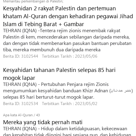
Memantau perkembangan di Palestin;
Kesyahidan 2 rakyat Palestin dan pertemuan
khatam Al-Quran dengan kehadiran pegawai Jihad
Islam di Tebing Barat + Gambar
TEHRAN (IQNA) -Tentera rejim zionis menembak rakyat
Palestin di kem, mencederakan sebilangan daripada mereka,
dan dengan tidak membenarkan pasukan bantuan perubatan
tiba, mereka membunuh dua daripada mereka
Berita ID: 3102544 Terbitkan Tarikh : 2023/05/06
Kesyahidan tahanan Palestin selepas 85 hari
mogok lapar
TEHRAN (IQNA) - Pertubuhan Penjara rejim Zionis
mengumumkan kesyahidan banduan Khizr Adnan (خضر عدنان)
selepas 85 hari berturut-turut mogok lapar.
Berita ID: 3102534 Terbitkan Tarikh : 2023/05/02
Apa kata Al-Quran / 43
Mereka yang tidak pernah mati
TEHRAN (IQNA) - Hidup dalam ketidakpuasan, kekecewaan
dan kepahitan tidak diingini bagi sesiapa pun, dan kehidupan