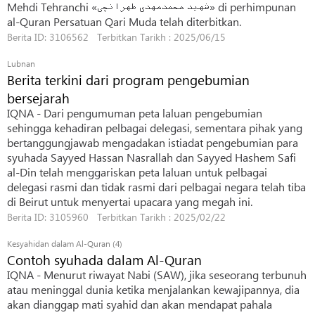
Mehdi Tehranchi «شهید محمدمهدی طهرانچی» di perhimpunan
al-Quran Persatuan Qari Muda telah diterbitkan.
Berita ID: 3106562 Terbitkan Tarikh : 2025/06/15
Lubnan
Berita terkini dari program pengebumian
bersejarah
IQNA - Dari pengumuman peta laluan pengebumian
sehingga kehadiran pelbagai delegasi, sementara pihak yang
bertanggungjawab mengadakan istiadat pengebumian para
syuhada Sayyed Hassan Nasrallah dan Sayyed Hashem Safi
al-Din telah menggariskan peta laluan untuk pelbagai
delegasi rasmi dan tidak rasmi dari pelbagai negara telah tiba
di Beirut untuk menyertai upacara yang megah ini.
Berita ID: 3105960 Terbitkan Tarikh : 2025/02/22
Kesyahidan dalam Al-Quran (4)
Contoh syuhada dalam Al-Quran
IQNA - Menurut riwayat Nabi (SAW), jika seseorang terbunuh
atau meninggal dunia ketika menjalankan kewajipannya, dia
akan dianggap mati syahid dan akan mendapat pahala