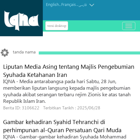
English
Français
.
.
فارسی
versi desktop
باز
و
بسته
کردن
منو
tanda nama
Liputan Media Asing tentang Majlis Pengebumian
Syuhada Ketahanan Iran
IQNA - Media antarabangsa pada hari Sabtu, 28 Jun,
memberikan liputan langsung kepada majlis pengebumian
syuhada akibat serangan terbaru rejim Zionis ke atas tanah
Republik Islam Iran.
Berita ID: 3106622 Terbitkan Tarikh : 2025/06/28
Gambar kehadiran Syahid Tehranchi di
perhimpunan al-Quran Persatuan Qari Muda
IQNA - Gambar-gambar kehadiran Syuhada Mohammad