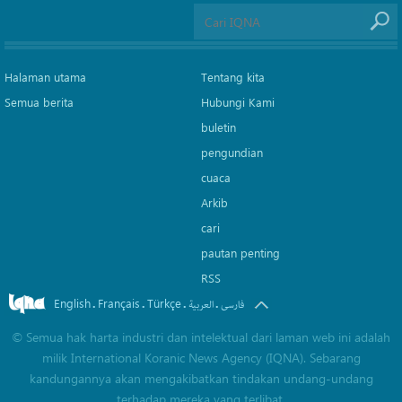
Halaman utama
Tentang kita
Semua berita
Hubungi Kami
buletin
pengundian
cuaca
Arkib
cari
pautan penting
RSS
English
Français
Türkçe
.
.
.
.
فارسی
العربیة
©
Semua hak harta industri dan intelektual dari laman web ini adalah
milik International Koranic News Agency (IQNA). Sebarang
kandungannya akan mengakibatkan tindakan undang-undang
terhadap mereka yang terlibat.