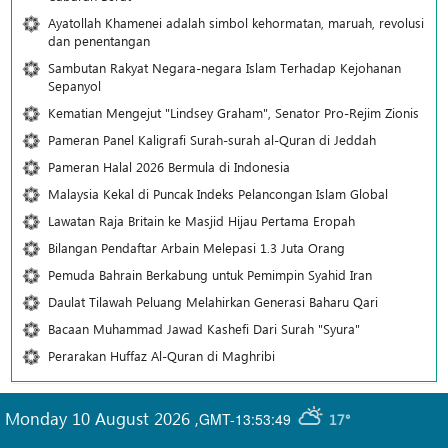
Ayatollah Khamenei adalah simbol kehormatan, maruah, revolusi
dan penentangan
Sambutan Rakyat Negara-negara Islam Terhadap Kejohanan
Sepanyol
Kematian Mengejut "Lindsey Graham", Senator Pro-Rejim Zionis
Pameran Panel Kaligrafi Surah-surah al-Quran di Jeddah
Pameran Halal 2026 Bermula di Indonesia
Malaysia Kekal di Puncak Indeks Pelancongan Islam Global
Lawatan Raja Britain ke Masjid Hijau Pertama Eropah
Bilangan Pendaftar Arbain Melepasi 1.3 Juta Orang
Pemuda Bahrain Berkabung untuk Pemimpin Syahid Iran
Daulat Tilawah Peluang Melahirkan Generasi Baharu Qari
Bacaan Muhammad Jawad Kashefi Dari Surah "Syura"
Perarakan Huffaz Al-Quran di Maghribi
Monday 10 August 2026
,
GMT-13:53:49
17°