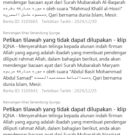
mendengar bacaan ayat dari Surah Mubarakah Al-Baqarah
«سوره مبارکه بقره » oleh suara "Mahmud Khalil al-Hosri"
«محمود خلیل الحصری», Qari bernama dunia Islam, Mesir.
Berita ID: 3105665 Terbitkan Tarikh : 2024/12/30
Rancangan khas Senandung Syurga;
Petikan tilawah yang tidak dapat dilupakan - klip
IQNA - Menyerahkan telinga kepada alunan indah firman
Allah yang agung adalah ibadah yang membuat pendengar
diliputi rahmat Allah, dalam bahagian berikut, anda akan
mendengar bacaan ayat dari Surah Mubarakah Maryam
«سوره مبارکه مریم » oleh suara "Abdul Basit Mohammad
Abdul Samad" «عبدالباسط محمدعبدالصمد», Qari bernama
dunia Islam, Mesir.
Berita ID: 3105641 Terbitkan Tarikh : 2024/12/25
Rancangan khas Senandung Syurga;
Petikan tilawah yang tidak dapat dilupakan - klip
IQNA - Menyerahkan telinga kepada alunan indah firman
Allah yang agung adalah ibadah yang membuat pendengar
diliputi rahmat Allah, dalam bahagian berikut, anda akan
mendengar bacaan ayat dari Surah Mubarakah Naaziaat