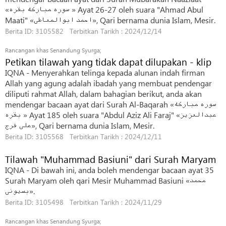
«سوره مبارکه بقره » Ayat 26-27 oleh suara "Ahmad Abul
Maati" «احمد ابوالمعاطی», Qari bernama dunia Islam, Mesir.
Berita ID: 3105582 Terbitkan Tarikh : 2024/12/14
Rancangan khas Senandung Syurga;
Petikan tilawah yang tidak dapat dilupakan - klip
IQNA - Menyerahkan telinga kepada alunan indah firman
Allah yang agung adalah ibadah yang membuat pendengar
diliputi rahmat Allah, dalam bahagian berikut, anda akan
mendengar bacaan ayat dari Surah Al-Baqarah «سوره مبارکه
بقره » Ayat 185 oleh suara "Abdul Aziz Ali Faraj" «عبدالعزیز
علی فرج», Qari bernama dunia Islam, Mesir.
Berita ID: 3105568 Terbitkan Tarikh : 2024/12/11
Tilawah "Muhammad Basiuni" dari Surah Maryam
IQNA - Di bawah ini, anda boleh mendengar bacaan ayat 35
Surah Maryam oleh qari Mesir Muhammad Basiuni «محمد
بسیونی».
Berita ID: 3105498 Terbitkan Tarikh : 2024/11/29
Rancangan khas Senandung Syurga;