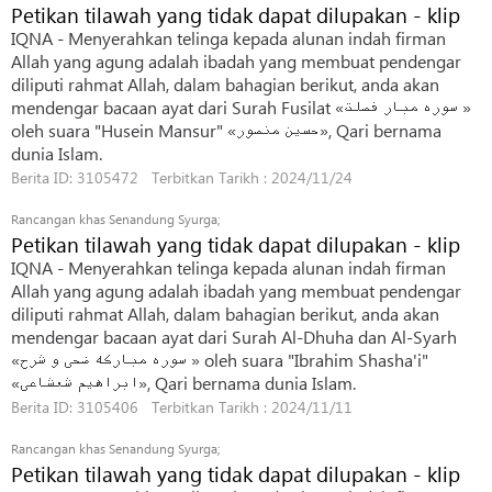
Petikan tilawah yang tidak dapat dilupakan - klip
IQNA - Menyerahkan telinga kepada alunan indah firman
Allah yang agung adalah ibadah yang membuat pendengar
diliputi rahmat Allah, dalam bahagian berikut, anda akan
mendengar bacaan ayat dari Surah Fusilat «سوره مبار فصلت »
oleh suara "Husein Mansur" «حسین منصور», Qari bernama
dunia Islam.
Berita ID: 3105472 Terbitkan Tarikh : 2024/11/24
Rancangan khas Senandung Syurga;
Petikan tilawah yang tidak dapat dilupakan - klip
IQNA - Menyerahkan telinga kepada alunan indah firman
Allah yang agung adalah ibadah yang membuat pendengar
diliputi rahmat Allah, dalam bahagian berikut, anda akan
mendengar bacaan ayat dari Surah Al-Dhuha dan Al-Syarh
«سوره مبارکه ضحی و شرح » oleh suara "Ibrahim Shasha'i"
«ابراهیم شعشاعی», Qari bernama dunia Islam.
Berita ID: 3105406 Terbitkan Tarikh : 2024/11/11
Rancangan khas Senandung Syurga;
Petikan tilawah yang tidak dapat dilupakan - klip