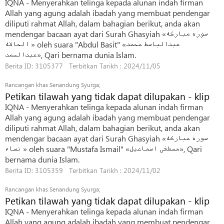
IQNA - Menyerahkan telinga kepada alunan indah firman
Allah yang agung adalah ibadah yang membuat pendengar
diliputi rahmat Allah, dalam bahagian berikut, anda akan
mendengar bacaan ayat dari Surah Ghasyiah «سوره مبارکه
الحاقه » oleh suara "Abdul Basit" «عبدالباسط محمد
عبدالصمد», Qari bernama dunia Islam.
Berita ID: 3105377 Terbitkan Tarikh : 2024/11/05
Rancangan khas Senandung Syurga;
Petikan tilawah yang tidak dapat dilupakan - klip
IQNA - Menyerahkan telinga kepada alunan indah firman
Allah yang agung adalah ibadah yang membuat pendengar
diliputi rahmat Allah, dalam bahagian berikut, anda akan
mendengar bacaan ayat dari Surah Ghasyiah «سوره مبارکه
نساء » oleh suara "Mustafa Ismail" «مصطفی اسماعیل», Qari
bernama dunia Islam.
Berita ID: 3105359 Terbitkan Tarikh : 2024/11/02
Rancangan khas Senandung Syurga;
Petikan tilawah yang tidak dapat dilupakan - klip
IQNA - Menyerahkan telinga kepada alunan indah firman
Allah yang agung adalah ibadah yang membuat pendengar