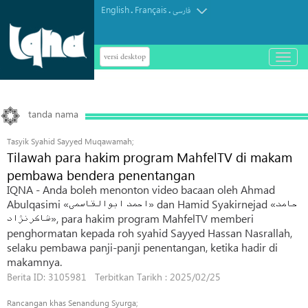
English
Français
.
.
فارسی
versi desktop
باز
و
بسته
کردن
منو
tanda nama
Tasyik Syahid Sayyed Muqawamah;
Tilawah para hakim program MahfelTV di makam
pembawa bendera penentangan
IQNA - Anda boleh menonton video bacaan oleh Ahmad
Abulqasimi «احمد ابوالقاسمی» dan Hamid Syakirnejad «حامد
شاکرنژاد», para hakim program MahfelTV memberi
penghormatan kepada roh syahid Sayyed Hassan Nasrallah,
selaku pembawa panji-panji penentangan, ketika hadir di
makamnya.
Berita ID: 3105981 Terbitkan Tarikh : 2025/02/25
Rancangan khas Senandung Syurga;