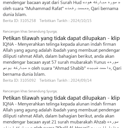
mendengar bacaan ayat dari Surah Hud «سوره مبارکه هود »
oleh suara "Muhammad Rafat" «محمد رفعت», Qari bernama
dunia Islam.
Berita ID: 3105258 Terbitkan Tarikh : 2024/10/15
Rancangan khas Senandung Syurga;
Petikan tilawah yang tidak dapat dilupakan - klip
IQNA - Menyerahkan telinga kepada alunan indah firman
Allah yang agung adalah ibadah yang membuat pendengar
diliputi rahmat Allah, dalam bahagian berikut, anda akan
mendengar bacaan ayat 57 surah mubarakah Yunus «سوره
مبارکه یونس » oleh suara "Ahmad Shabib" «احمد شبیب», Qari
bernama dunia Islam.
Berita ID: 3105092 Terbitkan Tarikh : 2024/09/14
Rancangan khas Senandung Syurga;
Petikan tilawah yang tidak dapat dilupakan - klip
IQNA - Menyerahkan telinga kepada alunan indah firman
Allah yang agung adalah ibadah yang membuat pendengar
diliputi rahmat Allah, dalam bahagian berikut, anda akan
mendengar bacaan ayat 21 surah mubarakah Ahzab «سوره
مبارکه احزاب » oleh suara "Khalil Al-Hosari" «خلیل الحصری»,