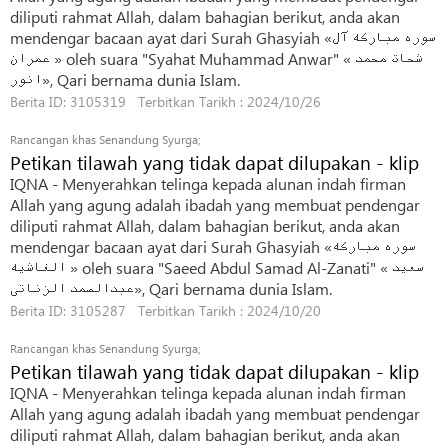
diliputi rahmat Allah, dalam bahagian berikut, anda akan
mendengar bacaan ayat dari Surah Ghasyiah «سوره مبارکه آل
عمران » oleh suara "Syahat Muhammad Anwar" « شحات محمد
انور», Qari bernama dunia Islam.
Berita ID: 3105319 Terbitkan Tarikh : 2024/10/26
Rancangan khas Senandung Syurga;
Petikan tilawah yang tidak dapat dilupakan - klip
IQNA - Menyerahkan telinga kepada alunan indah firman
Allah yang agung adalah ibadah yang membuat pendengar
diliputi rahmat Allah, dalam bahagian berikut, anda akan
mendengar bacaan ayat dari Surah Ghasyiah «سوره مبارکه
الغاشیه » oleh suara "Saeed Abdul Samad Al-Zanati" « سعید
عبدالصمد الزناتی», Qari bernama dunia Islam.
Berita ID: 3105287 Terbitkan Tarikh : 2024/10/20
Rancangan khas Senandung Syurga;
Petikan tilawah yang tidak dapat dilupakan - klip
IQNA - Menyerahkan telinga kepada alunan indah firman
Allah yang agung adalah ibadah yang membuat pendengar
diliputi rahmat Allah, dalam bahagian berikut, anda akan