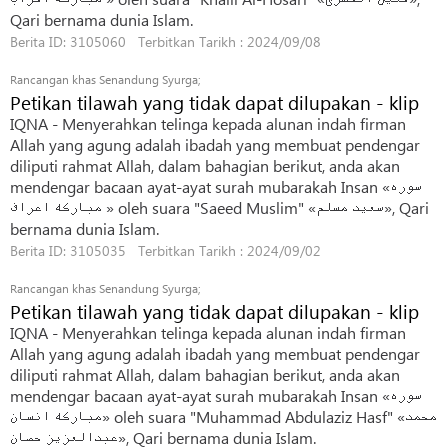
Qari bernama dunia Islam.
Berita ID: 3105060 Terbitkan Tarikh : 2024/09/08
Rancangan khas Senandung Syurga;
Petikan tilawah yang tidak dapat dilupakan - klip
IQNA - Menyerahkan telinga kepada alunan indah firman
Allah yang agung adalah ibadah yang membuat pendengar
diliputi rahmat Allah, dalam bahagian berikut, anda akan
mendengar bacaan ayat-ayat surah mubarakah Insan «سوره
مبارکه اعراف » oleh suara "Saeed Muslim" «سعید مسلم», Qari
bernama dunia Islam.
Berita ID: 3105035 Terbitkan Tarikh : 2024/09/02
Rancangan khas Senandung Syurga;
Petikan tilawah yang tidak dapat dilupakan - klip
IQNA - Menyerahkan telinga kepada alunan indah firman
Allah yang agung adalah ibadah yang membuat pendengar
diliputi rahmat Allah, dalam bahagian berikut, anda akan
mendengar bacaan ayat-ayat surah mubarakah Insan «سوره
مبارکه انسان» oleh suara "Muhammad Abdulaziz Hasf" «محمد
عبدالعزیز حصان», Qari bernama dunia Islam.