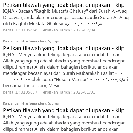
Petikan tilawah yang tidak dapat dilupakan - klip
IQNA - Bacaan "Raghib Mustafa Ghalusy" dari Surah Al-Alaq
Di bawah, anda akan mendengar bacaan audio Surah Al-Alaq
oleh Raghib Mustafa Ghalusy «راغب مصطفی غلوش».
Berita ID: 3105868 Terbitkan Tarikh : 2025/02/04
Rancangan khas Senandung Syurga;
Petikan tilawah yang tidak dapat dilupakan - klip
IQNA - Menyerahkan telinga kepada alunan indah firman
Allah yang agung adalah ibadah yang membuat pendengar
diliputi rahmat Allah, dalam bahagian berikut, anda akan
mendengar bacaan ayat dari Surah Mubarakah Fasilat «سوره
مبارکه فصلت» oleh suara "Husein Mansur" «حسین منصور», Qari
bernama dunia Islam, Mesir.
Berita ID: 3105677 Terbitkan Tarikh : 2025/01/01
Rancangan khas Senandung Syurga;
Petikan tilawah yang tidak dapat dilupakan - klip
IQNA - Menyerahkan telinga kepada alunan indah firman
Allah yang agung adalah ibadah yang membuat pendengar
diliputi rahmat Allah, dalam bahagian berikut, anda akan