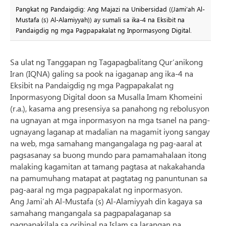
Pangkat ng Pandaigdig: Ang Majazi na Unibersidad ((Jami’ah Al-
Mustafa (s) Al-Alamiyyah)) ay sumali sa ika-4 na Eksibit na
Pandaigdig ng mga Pagpapakalat ng Inpormasyong Digital.
Sa ulat ng Tanggapan ng Tagapagbalitang Qur’anikong
Iran (IQNA) galing sa pook na igaganap ang ika-4 na
Eksibit na Pandaigdig ng mga Pagpapakalat ng
Inpormasyong Digital doon sa Musalla Imam Khomeini
(r.a.), kasama ang presensiya sa panahong ng rebolusyon
na ugnayan at mga inpormasyon na mga tsanel na pang-
ugnayang laganap at madalian na magamit iyong sangay
na web, mga samahang mangangalaga ng pag-aaral at
pagsasanay sa buong mundo para pamamahalaan itong
malaking kagamitan at tamang pagtasa at nakakahanda
na pamumuhang matapat at pagtatag ng panuntunan sa
pag-aaral ng mga pagpapakalat ng inpormasyon.
Ang Jami’ah Al-Mustafa (s) Al-Alamiyyah din kagaya sa
samahang mangangala sa pagpapalaganap sa
pagpapakilala sa orihinal na Islam sa larangan na