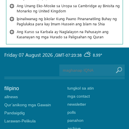
Ang Unang Eko-Moske sa Uropa sa Cambridge ay Binisita ng
Monarko ng United Kingdom
Ipinaliwanag ng Iskolar Kung Paano Pinananatiling Buhay ng
Pagluluksa para kay Imam Hussein ang Islam na Shia
Ang Kurso sa Karbala ay Naglalayon na Pahusayin ang
Kasanayan ng mga Hurado sa Paligsahan ng Quran
Friday 07 August 2026
,
GMT-07:23:38
8.99°
filipino
tungkol sa atin
mga contact
allnews
newsletter
Qur’anikong mga Gawain
polls
Pandaigdig
panahon
Larawan-Pelikula
archive