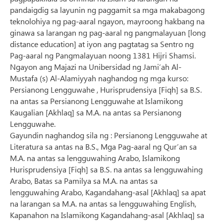
pandaigdig sa layunin ng paggamit sa mga makabagong
teknolohiya ng pag-aaral ngayon, mayroong hakbang na
ginawa sa larangan ng pag-aaral ng pangmalayuan [long
distance education] at iyon ang pagtatag sa Sentro ng
Pag-aaral ng Pangmalayuan noong 1381 Hijri Shamsi.
Ngayon ang Majazi na Unibersidad ng Jami’ah Al-
Mustafa (s) Al-Alamiyyah naghandog ng mga kurso:
Persianong Lengguwahe , Hurisprudensiya [Fiqh] sa B.S.
na antas sa Persianong Lengguwahe at Islamikong
Kaugalian [Akhlaq] sa M.A. na antas sa Persianong
Lengguwahe.
Gayundin naghandog sila ng : Persianong Lengguwahe at
Literatura sa antas na B.S., Mga Pag-aaral ng Qur’an sa
M.A. na antas sa lengguwahing Arabo, Islamikong
Hurisprudensiya [Fiqh] sa B.S. na antas sa lengguwahing
Arabo, Batas sa Pamilya sa M.A. na antas sa
lengguwahing Arabo, Kagandahang-asal [Akhlaq] sa apat
na larangan sa M.A. na antas sa lengguwahing English,
Kapanahon na Islamikong Kagandahang-asal [Akhlaq] sa