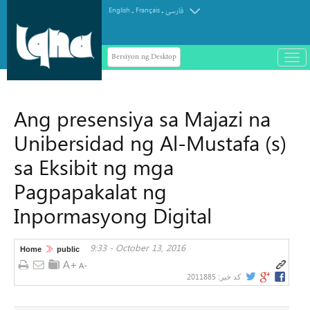
.
.
English
Français
فارسی
Bersiyon ng Desktop
باز
و
سته
ردن
Ang presensiya sa Majazi na
منو
Unibersidad ng Al-Mustafa (s)
sa Eksibit ng mga
Pagpapakalat ng
Inpormasyong Digital
9:33 - October 13, 2016
Home
public
2011885
کد خبر: