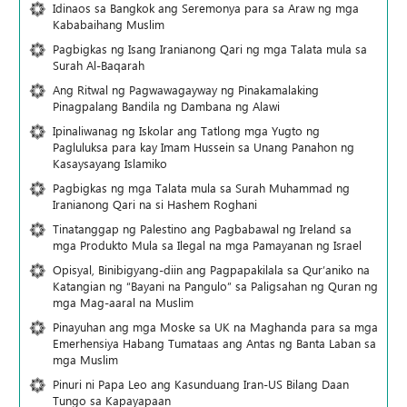
Idinaos sa Bangkok ang Seremonya para sa Araw ng mga
Kababaihang Muslim
Pagbigkas ng Isang Iranianong Qari ng mga Talata mula sa
Surah Al-Baqarah
Ang Ritwal ng Pagwawagayway ng Pinakamalaking
Pinagpalang Bandila ng Dambana ng Alawi
Ipinaliwanag ng Iskolar ang Tatlong mga Yugto ng
Pagluluksa para kay Imam Hussein sa Unang Panahon ng
Kasaysayang Islamiko
Pagbigkas ng mga Talata mula sa Surah Muhammad ng
Iranianong Qari na si Hashem Roghani
Tinatanggap ng Palestino ang Pagbabawal ng Ireland sa
mga Produkto Mula sa Ilegal na mga Pamayanan ng Israel
Opisyal, Binibigyang-diin ang Pagpapakilala sa Qur’aniko na
Katangian ng “Bayani na Pangulo” sa Paligsahan ng Quran ng
mga Mag-aaral na Muslim
Pinayuhan ang mga Moske sa UK na Maghanda para sa mga
Emerhensiya Habang Tumataas ang Antas ng Banta Laban sa
mga Muslim
Pinuri ni Papa Leo ang Kasunduang Iran-US Bilang Daan
Tungo sa Kapayapaan