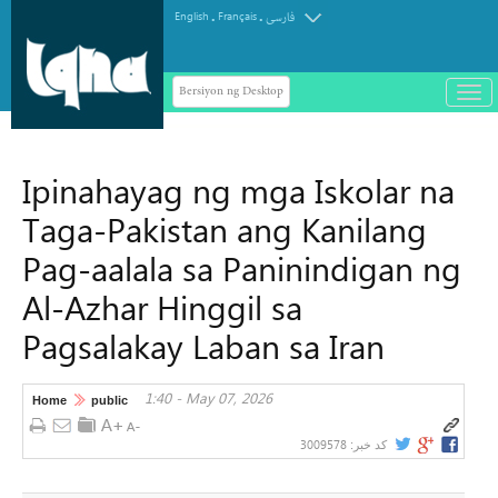
.
.
English
Français
فارسی
Bersiyon ng Desktop
باز
و
سته
ردن
Ipinahayag ng mga Iskolar na
منو
Taga-Pakistan ang Kanilang
Pag-aalala sa Paninindigan ng
Al-Azhar Hinggil sa
Pagsalakay Laban sa Iran
1:40 - May 07, 2026
Home
public
3009578
کد خبر: