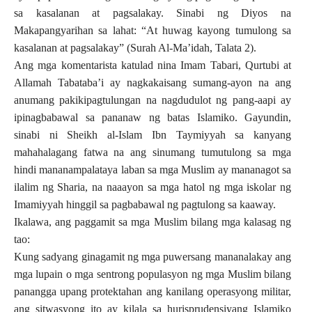
sa kasalanan at pagsalakay. Sinabi ng Diyos na
Makapangyarihan sa lahat: “At huwag kayong tumulong sa
kasalanan at pagsalakay” (Surah Al-Ma’idah, Talata 2).
Ang mga komentarista katulad nina Imam Tabari, Qurtubi at
Allamah Tabataba’i ay nagkakaisang sumang-ayon na ang
anumang pakikipagtulungan na nagdudulot ng pang-aapi ay
ipinagbabawal sa pananaw ng batas Islamiko. Gayundin,
sinabi ni Sheikh al-Islam Ibn Taymiyyah sa kanyang
mahahalagang fatwa na ang sinumang tumutulong sa mga
hindi mananampalataya laban sa mga Muslim ay mananagot sa
ilalim ng Sharia, na naaayon sa mga hatol ng mga iskolar ng
Imamiyyah hinggil sa pagbabawal ng pagtulong sa kaaway.
Ikalawa, ang paggamit sa mga Muslim bilang mga kalasag ng
tao:
Kung sadyang ginagamit ng mga puwersang mananalakay ang
mga lupain o mga sentrong populasyon ng mga Muslim bilang
panangga upang protektahan ang kanilang operasyong militar,
ang sitwasyong ito ay kilala sa hurisprudensiyang Islamiko