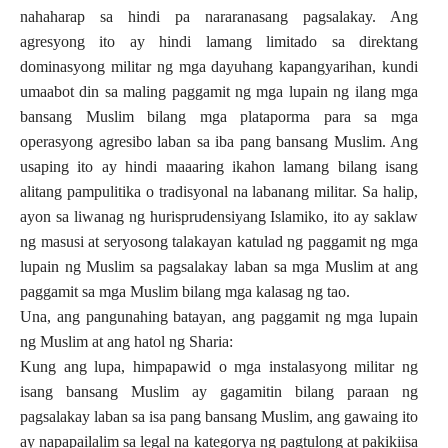
nahaharap sa hindi pa nararanasang pagsalakay. Ang
agresyong ito ay hindi lamang limitado sa direktang
dominasyong militar ng mga dayuhang kapangyarihan, kundi
umaabot din sa maling paggamit ng mga lupain ng ilang mga
bansang Muslim bilang mga plataporma para sa mga
operasyong agresibo laban sa iba pang bansang Muslim. Ang
usaping ito ay hindi maaaring ikahon lamang bilang isang
alitang pampulitika o tradisyonal na labanang militar. Sa halip,
ayon sa liwanag ng hurisprudensiyang Islamiko, ito ay saklaw
ng masusi at seryosong talakayan katulad ng paggamit ng mga
lupain ng Muslim sa pagsalakay laban sa mga Muslim at ang
paggamit sa mga Muslim bilang mga kalasag ng tao.
Una, ang pangunahing batayan, ang paggamit ng mga lupain
ng Muslim at ang hatol ng Sharia:
Kung ang lupa, himpapawid o mga instalasyong militar ng
isang bansang Muslim ay gagamitin bilang paraan ng
pagsalakay laban sa isa pang bansang Muslim, ang gawaing ito
ay napapailalim sa legal na kategorya ng pagtulong at pakikiisa