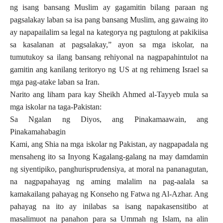
ng isang bansang Muslim ay gagamitin bilang paraan ng
pagsalakay laban sa isa pang bansang Muslim, ang gawaing ito
ay napapailalim sa legal na kategorya ng pagtulong at pakikiisa
sa kasalanan at pagsalakay,” ayon sa mga iskolar, na
tumutukoy sa ilang bansang rehiyonal na nagpapahintulot na
gamitin ang kanilang teritoryo ng US at ng rehimeng Israel sa
mga pag-atake laban sa Iran.
Narito ang liham para kay Sheikh Ahmed al-Tayyeb mula sa
mga iskolar na taga-Pakistan:
Sa Ngalan ng Diyos, ang Pinakamaawain, ang
Pinakamahabagin
Kami, ang Shia na mga iskolar ng Pakistan, ay nagpapadala ng
mensaheng ito sa Inyong Kagalang-galang na may damdamin
ng siyentipiko, panghurisprudensiya, at moral na pananagutan,
na nagpapahayag ng aming malalim na pag-aalala sa
kamakailang pahayag ng Konseho ng Fatwa ng Al-Azhar. Ang
pahayag na ito ay inilabas sa isang napakasensitibo at
masalimuot na panahon para sa Ummah ng Islam, na alin