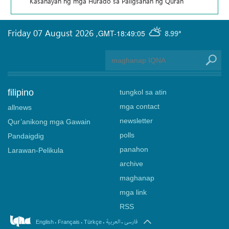
Kasanayan ng mga Hurado sa Paligsahan ng Quran
Friday 07 August 2026
,
GMT-18:49:05
8.99°
filipino
tungkol sa atin
mga contact
allnews
newsletter
Qur’anikong mga Gawain
polls
Pandaigdig
panahon
Larawan-Pelikula
archive
maghanap
mga link
RSS
.
.
.
.
فارسی
العربیة
English
Français
Türkçe