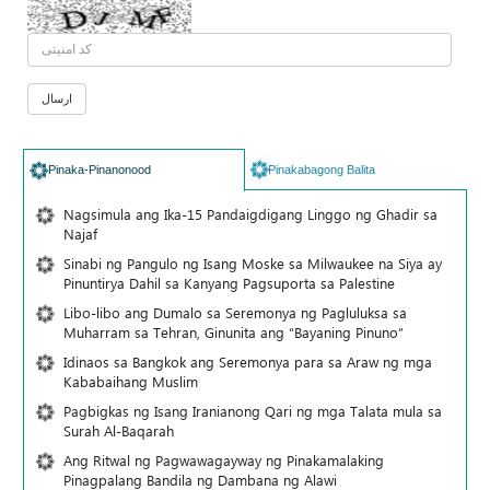
Pinaka-Pinanonood
Pinakabagong Balita
Nagsimula ang Ika-15 Pandaigdigang Linggo ng Ghadir sa
Najaf
Sinabi ng Pangulo ng Isang Moske sa Milwaukee na Siya ay
Pinuntirya Dahil sa Kanyang Pagsuporta sa Palestine
Libo-libo ang Dumalo sa Seremonya ng Pagluluksa sa
Muharram sa Tehran, Ginunita ang “Bayaning Pinuno”
Idinaos sa Bangkok ang Seremonya para sa Araw ng mga
Kababaihang Muslim
Pagbigkas ng Isang Iranianong Qari ng mga Talata mula sa
Surah Al-Baqarah
Ang Ritwal ng Pagwawagayway ng Pinakamalaking
Pinagpalang Bandila ng Dambana ng Alawi