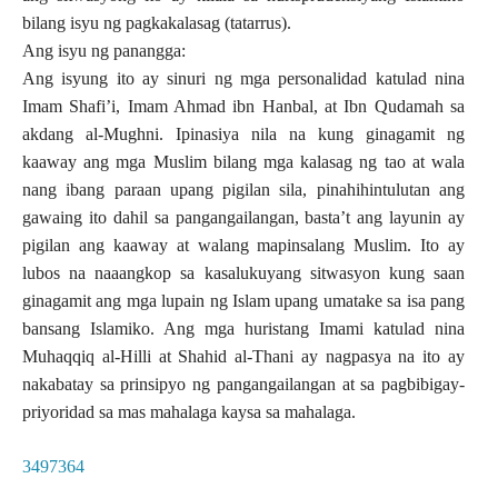
bilang isyu ng pagkakalasag (tatarrus).
Ang isyu ng panangga:
Ang isyung ito ay sinuri ng mga personalidad katulad nina
Imam Shafi’i, Imam Ahmad ibn Hanbal, at Ibn Qudamah sa
akdang al-Mughni. Ipinasiya nila na kung ginagamit ng
kaaway ang mga Muslim bilang mga kalasag ng tao at wala
nang ibang paraan upang pigilan sila, pinahihintulutan ang
gawaing ito dahil sa pangangailangan, basta’t ang layunin ay
pigilan ang kaaway at walang mapinsalang Muslim. Ito ay
lubos na naaangkop sa kasalukuyang sitwasyon kung saan
ginagamit ang mga lupain ng Islam upang umatake sa isa pang
bansang Islamiko. Ang mga huristang Imami katulad nina
Muhaqqiq al-Hilli at Shahid al-Thani ay nagpasya na ito ay
nakabatay sa prinsipyo ng pangangailangan at sa pagbibigay-
priyoridad sa mas mahalaga kaysa sa mahalaga.
3497364