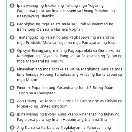
Ipinaliwanag ng Iskolar ang Tatlong mga Yugto ng
Pagluluksa para kay Imam Hussein sa Unang Panahon ng
Kasaysayang Islamiko
Pagbigkas ng mga Talata mula sa Surah Muhammad ng
Iranianong Qari na si Hashem Roghani
Tinatanggap ng Palestino ang Pagbabawal ng Ireland sa
mga Produkto Mula sa Ilegal na mga Pamayanan ng Israel
Opisyal, Binibigyang-diin ang Pagpapakilala sa Qur’aniko na
Katangian ng “Bayani na Pangulo” sa Paligsahan ng Quran ng
mga Mag-aaral na Muslim
Pinayuhan ang mga Moske sa UK na Maghanda para sa mga
Emerhensiya Habang Tumataas ang Antas ng Banta Laban sa
mga Muslim
Pinuri ni Papa Leo ang Kasunduang Iran-US Bilang Daan
Tungo sa Kapayapaan
Ang Unang Eko-Moske sa Uropa sa Cambridge ay Binisita ng
Monarko ng United Kingdom
Ipinaliwanag ng Iskolar Kung Paano Pinananatiling Buhay ng
Pagluluksa para kay Imam Hussein ang Islam na Shia
Ang Kurso sa Karbala ay Naglalayon na Pahusayin ang